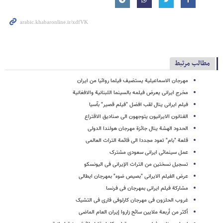
مطالب مرتبط
مهرجان الاسماعیلیة یستضیف فیلما روائیا من ایران
مخرج ایرانی یعرض فیلمه بالسینما اللبنانیة والافغانیة
فیلم ایرانی ینال لقب افضل "فیلم قصیر" بآسیا
الفنانون الایرانیون یتوجهون الى صنادیق الاقتراع
الحدود الهشة ینال جائزة مهرجان هولندا الدولی
قلعة "بام" تعود مجددا الى قائمة التراث العالمی
عمل سینمائی ایرانی سعودی مشترک
تسجیل نسختین من التراث الإیرانی فی الیونسکو
عرض الفیلم الایرانی "بصیص ضوء" بمهرجان ایطالی
مشارکة فیلم ایرانی بمهرجان فی فرنسا
غروب الحلزون فی مهرجان کارلوفی فاری فی التشیک
أکثر من أربعة ملایین سائح زاروا إیران العام الماضی