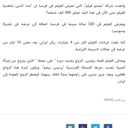
واعلنت شرکة "ممنتو فیلم"، التی تعرض الفیلم فی فرنسا ان "عدد الذین شاهدوا
الفیلم حتى الآن فی هذا البلد تجاوز 900 الف شخصا".
ویعرض الفیلم فی 320 صالة سینما فی فرنسا، اضافة الى عرضه فی بلجیکا
وسویسرا.
کما بلغت ایرادات الفیلم اکثر من 4 ملیارات ریال ایرانی بعد مضی 10 ایام من
عرضه فی صالات السینما الایرانیة.
ویحکی الفیلم قصة زوجین، الزوج یجسد دوره " على مصفا " الذی یتزوج من إمرأة
أجنبیة تجسد دورها الممثلة الفرنسیة "برنیس بیجو"، ویکون ثمرة هذا الزواج
طفلین، وبعد مرور سنین على زاوجهما ینشأ خلاف بینهما، فیضطر الزوج للعودة إلى
ایران.
رمز الخبر
185092