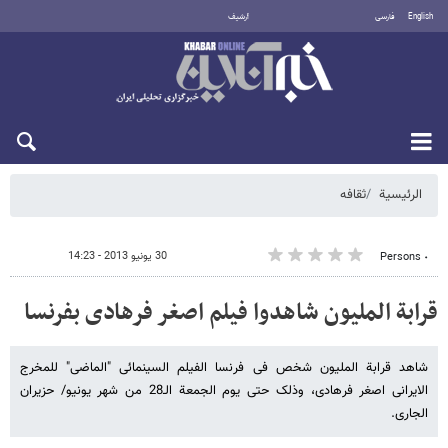
English
فارسی
أرشيف
الجمعة 7 أغسطس 2026
الرئيسية
ثقافه
30 يونيو 2013 - 14:23
٠ Persons
قرابة الملیون شاهدوا فیلم اصغر فرهادی بفرنسا
شاهد قرابة الملیون شخص فی فرنسا الفیلم السینمائی "الماضی" للمخرج
الایرانی اصغر فرهادی، وذلک حتى یوم الجمعة الـ28 من شهر یونیو/ حزیران
الجاری.