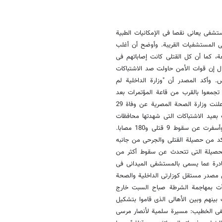
راهیم السبت 27 یولیو/تموز، إن المستشفى یعانی نقصا فی الإمکانیات الطبیة
ى المستشفیات القریبة. وأوضح أن أغلب
، کما أن کل القتلى کانت إصاباتهم فی
قال إن قوات الأمن حاولت صد الاشتباکات
 وأکد المصدر أن "وزارة الداخلیة لم
تجمعوا بالقرب من قاعة المؤتمرات بعد
تعدیهم على قوات الأمن بالحجارة والخرطوش"، على حد زعمه. من جهتها، أعلنت وزارة الصحة المصریة عن وفاة 29
ة 649 فی اشتباکات. یأتی ذلک بعید الاشتباکات التی شهدتها محافظات
مصر الجمعة 38 یولیو/تموز، بین المتظاهرین من مؤیدی مرسی ومعارضیه وأسفرت عن سقوط 9 قتلى و180 مصابا.
د من حصیلة القتلى والجرحى من جانبه
الحصیلة التی تتحدث عن سقوط أکثر من
صادرة عما یسمى بالمستشفى المیدانی فی
لى مصدر مستقل کوزارتی الداخلیة والصحة
أت بمهاجمة الشرطة صباح السبت خارج
ی ما أدى الى اشتباکات بینهم وبین الأهالی الذی قاموا بتشکیل
ى الخطیب: مسیرة سلمیة لأنصار مرسی