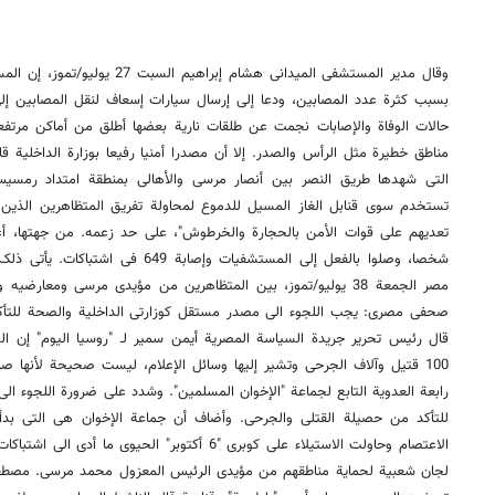
وقال مدیر المستشفى المیدانی هشام إب
بسبب کثرة عدد المصابین، ودعا إلى إرسال سیارات إسعاف لنقل المصابین إل
حالات الوفاة والإصابات نجمت عن طلقات ناریة بعضها أطلق من أماکن مرتفعة
مناطق خطیرة مثل الرأس والصدر. إلا أن مصدرا أمنیا رفیعا بوزارة الداخلیة 
التی شهدها طریق النصر بین أنصار مرسی والأهالی بمنطقة امتداد رمسیس.
تستخدم سوى قنابل الغاز المسیل للدموع لمحاولة تفریق المتظاهرین الذین 
شخصا، وصلوا بالفعل إلى المستشفیات وإصاب
صحفی مصری: یجب اللجوء الى مصدر مستقل کوزارتی الداخلیة والصحة للتأک
قال رئیس تحریر جریدة السیاسة المصریة أیمن سمیر لـ "روسیا الیوم" إن 
100 قتیل وآلاف الجرحى وتشیر إلیها وسائل الإعلام، لیست صحیحة لأنها 
رابعة العدویة التابع لجماعة "الإخوان المسلمین". وشدد على ضرورة اللجوء ا
للتأکد من حصیلة القتلى والجرحى. وأضاف أن جماعة الإخوان هی التی بد
الاعتصام وحاولت الاستیلاء على کوبری "6 أکتوبر" الحیو
لجان شعبیة لحمایة مناطقهم من مؤیدی الرئیس المعزول محمد مرسی. مصطف