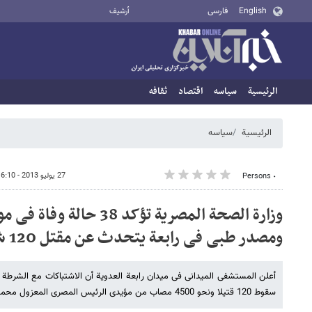
English
فارسی
أرشيف
الرئيسية
سیاسه
اقتصاد
ثقافه
الرئيسية
سیاسه
27 يوليو 2013 - 16:10
٠ Persons
وزارة الصحة المصریة تؤکد 8
ومصدر طبی فی رابعة یتحدث عن مقتل 120 شخصا
أعلن المستشفى المیدانی فی میدان رابعة العدویة أن الاشتباکات مع الشرطة
سقوط 120 قتیلا ونحو 4500 مصاب من مؤیدی الرئیس المصری المعزول محمد مرسی لیلة السبت 27 یولیو/تموز.