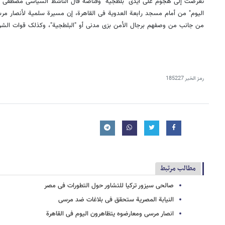
تعرضت إلى هجوم على أیدی "بلطجیة" وقناصة قال الناشط السیاسی مصطفى ال
الیوم" من أمام مسجد رابعة العدویة فی القاهرة، إن مسیرة سلمیة لأنصار م
من جانب من وصفهم برجال الأمن بزی مدنی أو "البلطجیة"، وکذلک قوات الش
رمز الخبر
185227
مطالب مرتبط
صالحی سیزور ترکیا للتشاور حول التطورات فی مصر
النیابة المصریة ستحقق فی بلاغات ضد مرسی
انصار مرسی ومعارضوه یتظاهرون الیوم فی القاهرة