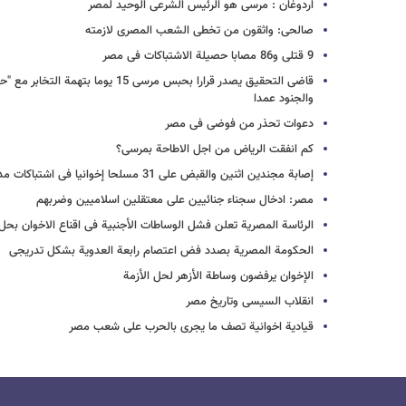
اردوغان : مرسی هو الرئیس الشرعی الوحید لمصر
صالحی: واثقون من تخطی الشعب المصری لازمته
9 قتلى و86 مصابا حصیلة الاشتباکات فی مصر
قاضی التحقیق یصدر قرارا بحبس مرسی 15 ی
والجنود عمدا
دعوات تحذر من فوضى فی مصر
کم انفقت الریاض من اجل الاطاحة بمرسی؟
إصابة مجندین اثنین والقبض على 31 مسلحا إخوانیا فی اشتباکات مدینة الإنتاج
مصر: ادخال سجناء جنائیین على معتقلین اسلامیین وضربهم
الرئاسة المصریة تعلن فشل الوساطات الأجنبیة فی اقناع الاخوان بحل 
الحکومة المصریة بصدد فض اعتصام رابعة العدویة بشکل تدریجی
الإخوان یرفضون وساطة الأزهر لحل الأزمة
انقلاب السیسی وتاریخ مصر
قیادیة اخوانیة تصف ما یجری بالحرب على شعب مصر