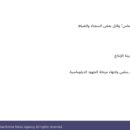
وما بتهمة التخابر مع "حماس" وقتل بعض السجناء والضباط
سلمی وانتهاء مرحلة الجهود الدبلوماسیة
arOnline News Agancy, All rights reserved.