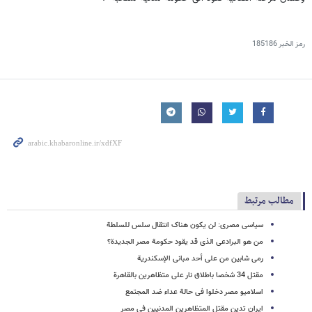
رمز الخبر
185186
مطالب مرتبط
سیاسی مصری: لن یکون هناک انتقال سلس للسلطة
من هو البرادعی الذی قد یقود حکومة مصر الجدیدة؟
رمی شابین من على أحد مبانی الإسکندریة
مقتل 34 شخصا باطلاق نار على متظاهرین بالقاهرة
اسلامیو مصر دخلوا فی حالة عداء ضد المجتمع
ایران تدین مقتل المتظاهرین المدنیین فی مصر