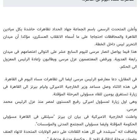
وأعلن المتحدث الرسمی باسم الجماعة جهاد الحداد تظاهرات حاشدة بکل میادین
القاهرة والمحافظات احتجاجا على ما أسماه الانقلاب العسکری، مؤکدا أن میدان
التحریر لیس داخل الخطة.
هذا فیما یواصل انصار مرسی للیوم السابع عشر على التوالی اعتصامهم فی میدان
رابعة العدویة. ویرفض المعتصمون عزل مرسی ویطالبون بإعادة الرئیس المعزول
الى الحکم.
فی المقابل، دعا معارضو الرئیس مرسی ایضا الى تظاهرات مساء الیوم فی القاهرة.
فی هذه الاثناء وصل مساعد وزیر الخارجیة الامیرکی ولیام بیرنز الى القاهرة فی
زیارة تستغرق یومین للقاء مسؤولی المرحلة المؤقتة.
وهی اول زیارة لمسؤول امیرکی رفیع المستوى لمصر منذ عزل الرئیس محمد
مرسی.
واعلنت الخارجیة الامیرکیة فی بیان ان بیرنز "سیلتقی فی القاهرة مسؤولی
الحکومة المؤقتة وایضا مسؤولی المجتمع المدنی والمؤسسات".
واضافت انه "سیشدد فی کل هذه اللقاءات على دعم الولایات المتحدة لانهاء العنف
وضمان مرحلة انتقالیة تقود الى حکومة مدنیة منتخبة ".