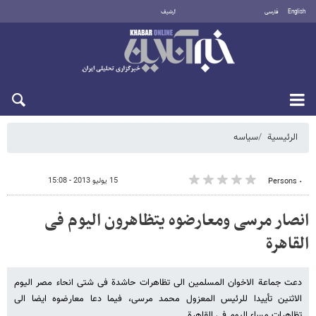
English
فارسی
أرشيف
الاثنين 10 أغسطس 2026
الرئيسية
سیاسه
15 يوليو 2013 - 15:08
٠ Persons
انصار مرسی ومعارضوه یتظاهرون الیوم فی
القاهرة
دعت جماعة الاخوان المسلمین الى تظاهرات حاشدة فی شتى انحاء مصر الیوم
الاثنین تأییدا للرئیس المعزول محمد مرسی، فیما دعا معارضوه ایضا الى
تظاهرات مساء الیوم فی القاهرة.