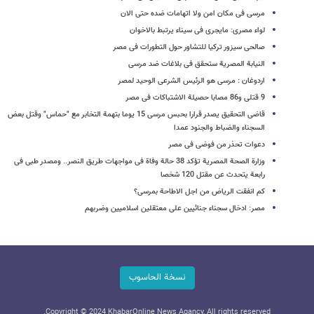
مرسی فی مکان امن ولا اتهامات ضده حتى الان
لواء مصری: مایجری فی سیناء یرتبط بالاخوان
صالحی سیزور ترکیا للتشاور حول التطورات فی مصر
النیابة المصریة ستحقق فی بلاغات ضد مرسی
اردوغان : مرسی هو الرئیس الشرعی الوحید لمصر
9 قتلى و86 مصابا حصیلة الاشتباکات فی مصر
قاضی التحقیق یصدر قرارا بحبس مرسی 15 یوما بتهمة التخابر مع "حماس" وقتل بعض
السجناء والضباط والجنود عمدا
دعوات تحذر من فوضى فی مصر
وزارة الصحة المصریة تؤکد 38 حالة وفاة فی مواجهات طریق النصر.. ومصدر طبی فی
رابعة یتحدث عن مقتل 120 شخصا
کم انفقت الریاض من اجل الاطاحة بمرسی؟
مصر: ادخال سجناء جنائیین على معتقلین اسلامیین وضربهم
نسخة الحاسوب
Copyright © 2024 KhabarOnline News Agancy, All rights reserved.