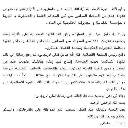
وافق قائد الثورة الاسلامیة آیة الله السید علی خامنئی، علی اقتراح عفو و تخفیض
عقوبة جمع من السجناء المدانین من قبل المحاکم العامة و العسکریة و الثوریة
والمؤسسة القضائیة و التعزیرات الحکومیة فی البلاد .
وبمناسبة حلول عید الفطر المبارک، وافق قائد الثورة الاسلامیة على اقتراح إعفاء
وتخفیف عقوبات عدد من السجناء من المدانین بالمحاکم العامة ومحاکم الثورة
ومنظمة التعزیرات الحکومیة ومنظمة القضاء العسکری.
وکان رئیس السلطة القضائیة، آیة الله صادق آملی لاریجانی، قد رفع رسالة إلى قائد
الثورة الاسلامیة ،بهذه المناسبة، إقترح فیها إعفاء وتخفیف عقوبات عدد من
السجنء ممن قامت اللجنة المرکزیة للعفو والتخفیف بالسلطة القضائیة بدراسة
ملفاتهم، ووجدتهم متوفرین على الشروط اللازمة، مع استثناء 11 بنداً ممن ارتکبوا
جرائم کالسرقة والاختطاف والاختلاس و...؛ حیث وافق قائد الثورة الاسلامیة على
هذا الاقتراح.
وجاء فی نص توشیح سماحة القائد على رسالة آملی لاریجانی:
بسم الله الرحمن الرحیم
بعد التحیة وتبریک عید الفطر السعید؛ تتم الموافقة على مقترحاتکم؛ والسلام
علیکم ورحمة الله وبرکاته.
سید علی خامنئی