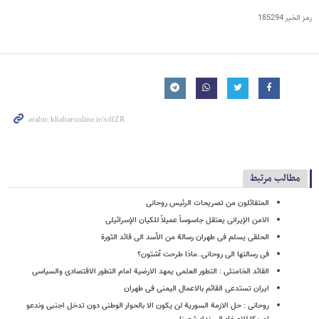
رمز الخبر
185294
مطالب مرتبط
المتفائلون من تصریحات الرئیس روحانی
الامن الإیرانی یعتقل جاسوساً عمیلاً للکیان الإسرائیلی
الحلقی یسلم فی طهران رسالة من الأسد الى قائد الثورة
فی رسالتها الى روحانی..ماذا طرحت آشتون؟
القائد الخامنئی : التطور العلمی یمهد الارضیة امام التطور الاقتصادی والسیاسی
ایران تستدعی القائم بالاعمال الیمنی فی طهران
روحانی : حل الازمة السوریة لن یکون الا بالحوار الوطنی دون تدخل اجنبی وندعو