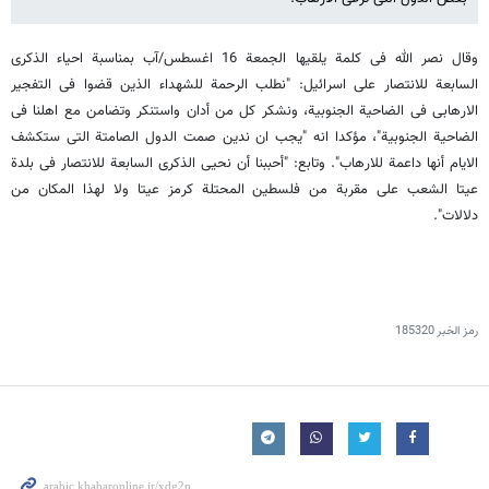
وقال نصر الله فی کلمة یلقیها الجمعة 16 اغسطس/آب بمناسبة احیاء الذکرى
السابعة للانتصار على اسرائیل: "نطلب الرحمة للشهداء الذین قضوا فی التفجیر
الارهابی فی الضاحیة الجنوبیة، ونشکر کل من أدان واستنکر وتضامن مع اهلنا فی
الضاحیة الجنوبیة"، مؤکدا انه "یجب ان ندین صمت الدول الصامتة التی ستکشف
الایام أنها داعمة للارهاب". وتابع: "أحببنا أن نحیی الذکرى السابعة للانتصار فی بلدة
عیتا الشعب على مقربة من فلسطین المحتلة کرمز عیتا ولا لهذا المکان من
دلالات".
رمز الخبر
185320