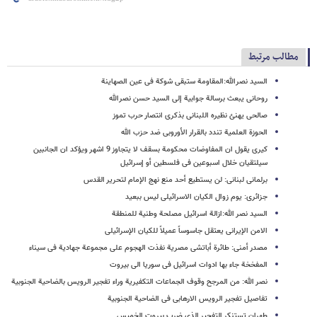
مطالب مرتبط
السید نصرالله:المقاومة ستبقى شوکة فی عین الصهاینة
روحانی یبعث برسالة جوابیة إلى السید حسن نصرالله
صالحی یهنئ نظیره اللبنانی بذکرى انتصار حرب تموز
الحوزة العلمیة تندد بالقرار الأوروبی ضد حزب الله
کیری یقول ان المفاوضات محکومة بسقف لا یتجاوز 9 اشهر ویؤکد ان الجانبین
سیلتقیان خلال اسبوعین فی فلسطین أو إسرائیل
برلمانی لبنانی: لن یستطیع أحد منع نهج الإمام لتحریر القدس
جزائری: یوم زوال الکیان الاسرائیلی لیس ببعید
السید نصر الله:ازالة اسرائیل مصلحة وطنیة للمنطقة
الامن الإیرانی یعتقل جاسوساً عمیلاً للکیان الإسرائیلی
مصدر أمنی: طائرة أباتشی مصریة نفذت الهجوم على مجموعة جهادیة فی سیناء
المفخخة جاء بها ادوات اسرائیل فی سوریا الى بیروت
نصر الله: من المرجح وقوف الجماعات التکفیریة وراء تفجیر الرویس بالضاحیة الجنوبیة
تفاصیل تفجیر الرویس الارهابی فی الضاحیة الجنوبیة
طهران تستنکر التفجیر الذی ضرب بیروت الخمیس