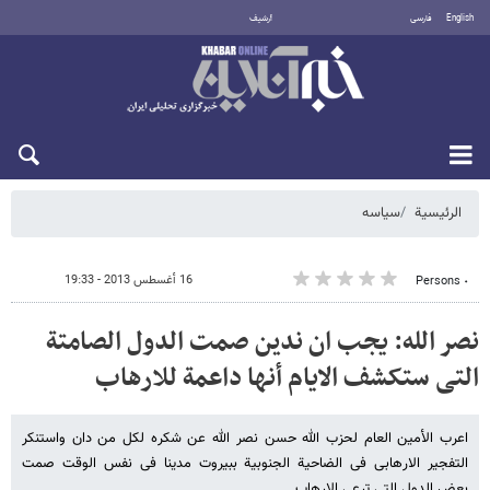
English
فارسی
أرشيف
الأحد 9 أغسطس 2026
الرئيسية
سیاسه
16 أغسطس 2013 - 19:33
٠ Persons
نصر الله: یجب ان ندین صمت الدول الصامتة
التی ستکشف الایام أنها داعمة للارهاب
اعرب الأمین العام لحزب الله حسن نصر الله عن شکره لکل من دان واستنکر
التفجیر الارهابی فی الضاحیة الجنوبیة ببیروت مدینا فی نفس الوقت صمت
بعض الدول التی ترعى الارهاب.