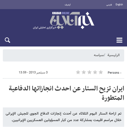
English
فارسی
أرشيف
الجمعة 7 أغسطس 2026
الرئيسية
سیاسه
3 سبتمبر 2013 - 13:59
٠ Persons
ایران تزیح الستار عن احدث انجازاتها الدفاعیة
المتطورة
تم ازاحة الستار الیوم الثلاثاء عن أحدث إنجازات الدفاع الجوی للجیش الإیرانی
خلال مراسم اقیمت بمشارکة عدد من کبار المسؤولین العسکریین الإیرانیین.