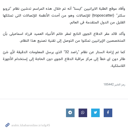
وأفاد موقع الطلبة الایرانیین "ایسنا" أنه تم خلال هذه المراسم تدشین نظام "تروبو
سکتر" (troposcatter) للإتصالات وهو من أحدث الأنظمة للإتصالات التی تمتلکها
القلیل من الدول المتقدمة فی العالم.
وأکد قائد مقر الدفاع الجوی التابع لمقر خاتم الأنبیاء العمید فرزاد اسماعیلی بأن
المتخصصین الإیرانیین تمکنوا من التوصل إلی تقنیة تصنیع هذا النظام.
کما تم إزاحة الستار عن نظام "راصد 32" الذی یرسل المعلومات الدقیقة لأی شئ
طائر دون ای خطأ إلی مرکز مراقبة الدفاع الجوی دون الحاجة إلی إستخدام الأجهزة
اللاسلکیة.
رمز الخبر
185442