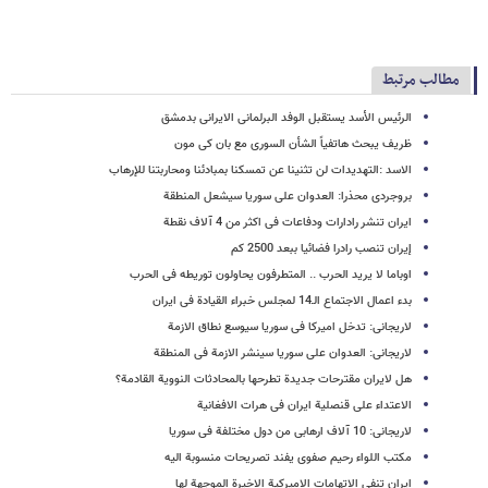
مطالب مرتبط
الرئیس الأسد یستقبل الوفد البرلمانی الایرانی بدمشق
ظریف یبحث هاتفیاً الشأن السوری مع بان کی مون
الاسد :التهدیدات لن تثنینا عن تمسکنا بمبادئنا ومحاربتنا للإرهاب
بروجردی محذرا: العدوان على سوریا سیشعل المنطقة
ایران تنشر رادارات ودفاعات فی اکثر من 4 آلاف نقطة
إیران تنصب رادرا فضائیا ببعد 2500 کم
اوباما لا یرید الحرب .. المتطرفون یحاولون توریطه فی الحرب
بدء اعمال الاجتماع الـ14 لمجلس خبراء القیادة فی ایران
لاریجانی: تدخل امیرکا فی سوریا سیوسع نطاق الازمة
لاریجانی: العدوان على سوریا سینشر الازمة فی المنطقة
هل لایران مقترحات جدیدة تطرحها بالمحادثات النوویة القادمة؟
الاعتداء على قنصلیة ایران فی هرات الافغانیة
لاریجانی: 10 آلاف ارهابی من دول مختلفة فی سوریا
مکتب اللواء رحیم صفوی یفند تصریحات منسوبة الیه
ایران تنفی الاتهامات الامیرکیة الاخیرة الموجهة لها