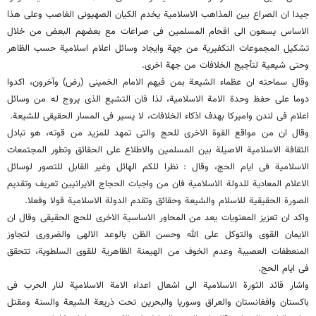
جیدا ان الصراع بین المذاهب الاسلامیة یخدم الکیان الصهیونی الغاصب وعلى هذا
الاساس یسعون الى اقحام المسلمین فی صراعات مع بعضهم البعض من خلال
تشکیل المجموعات التکفیریة من جهة وایجاد وسائل اعلام اسلامیة حسب الظاهر
وحتى شیعیة لتأجیج الخلافات من جهة اخرى.
وقال سماحته ان عظماء الشیعة بمن فیهم الامام الخمینی (رض) وآخرون، اکدوا
دوما على حفظ وحدة الامة الاسلامیة، لذا فان التشیع الذی یروج له من وسائل
اعلام فی لندن وامیرکا بهدف اذکاء الخلافات، لا یسیر فی المسار الحقیقی للشیعة.
وقال ان من مواقع القوة الاخرى للحج والتی تمهد للمزید من قوته، هو تبادل
الثقافة الاسلامیة الاصیلة بین المسلمین والاطلاع على الحقائق وتطور المجتمعات
الاسلامیة فی ایام الحج، وقال : نظرا للکم الهائل وغیر القابل للتصور لوسائل
الاعلام المعادیة للدولة الاسلامیة فان من واجبات الحجاج الایرانیین تعریف وتقدیم
الصورة الحقیقیة للاسلام والشیعة وحقائق وتقدم الدولة الاسلامیة قولا وفعلا.
واکد ان تعزیز المعنویات یعد من المحاور الاساسیة الاخرى للحج الحقیقی وقال ان
الایمان القوی والتوکل على الله وحسن الظن بالوعد الالهی والضروری لتجاوز
المنعطفات العصیبة وعدم الخوف من الهیمنة الظاهریة للقوى السلطویة، تتحقق
فی ایام الحج.
واشار قائد الثورة الاسلامیة الى اشعال اعداء الامة الاسلامیة لنار الحرب فی
باکستان وافغانستان والعراق وسوریا والبحرین تحت ذریعة الشیعة والسنة ومقتل