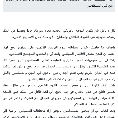
من قبل السلطویین،
قال : نأمل بان یکون التوجه الامریکی الجدید تجاه سوریة، جادا وبعیدا عن المکر
وعودة حقیقیة عن التوجه الطائش والخاطئ الذی ساد خلال الاسابیع الاخیرة.
واضاف آیة خامنئی خلال استقباله الیوم الاربعاء القائمین على شؤون الحج لهذا
العام، ان الحج مصدر الاقتدار السیاسی والثقافی والمعنوی للمجتمع الاسلامی.
واکد ان من ضروریات الحج الحقیقی، السلوک الاخوی للمسلمین على صعید اداء
هذه الشعیرة الکبرى، وقال ان الابتعاد عن الجدال فی ایام الحج والذی تم التاکید
علیه فی القران الکریم یعنی عدم الجدال بین الاخوى فی الدین والمسلمین والذی
ینسحب على تجنب الجدال باللسان وکذلک تحاشی التنافرالقلبی.
واشار قائد الثورة الى ان بعض اصحاب الفهم الخاطئ یسعون من خلال اعطاء
تفسیر خاطئ عن عدم الجدال فی ایام الحج، الى القاء ظلال من الشک على فلسفة
اقامة مراسم البراءة من المشرکین فی حین ان الجدال مع الشرک والکفر هو من
اکثر التعالیم الاساسیة للاسلام.
ودعا القائد الى ان یتحلى المسسلمون بالوعی ازاء مخططات المسیئین الرامیة الى
اشعال فتیل الخلافات والنزاعات الطائفیة واضاف ان اعداء الامة الاسلامیة ادرکوا