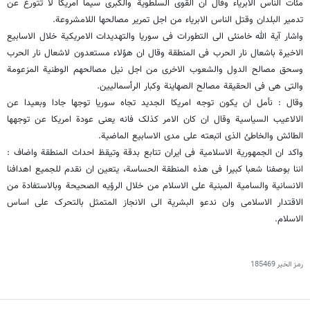
مئات الناس الابریاء وقال ان القوى السلطویة والکبرى سیما امریکا لا تتورع عن
تدمیر البلدان وقتل الناس الابریاء من اجل تمریر مصالحها اللامشروعة.
واشار آیة الله خامنئی الى التطورات فی سوریا والتهدیدات الامریکیة خلال الاسابیع
الاخیرة باشعال نار الحرب فی المنطقة وقال ان هؤلاء مستعدون لاشعال نار الحرب
وسحق مصالح الدول والشعوب الاخرى من اجل نیل مصالحهم الوطنیة المزعومة
والتی هی فی الحقیقة مصالح الصهاینة وکبار الرأسمالیین.
وقال : نأمل ان یکون توجه امریکا الجدید تجاه سوریا توجها جادا وبعیدا عن
الالاعیب السیاسیة وقال ان کان الامر کذلک فانه یعنی عودة امریکا عن توجهها
الطائش والخاطئ الذی اتبعته على مدى الاسابیع الماضیة.
واکد ان الجمهوریة الاسلامیة فی ایران تتابع بدقة وتیقظ احداث المنطقة واضاف :
اننا بوصفنا شعبا کبیرا فی هذه المنطقة الحساسة، یتعین ان نقدم للجمیع اهدافنا
الانسانیة والسامیة المبنیة على الاسلام من خلال الرؤیه الصحیحة وبالاستفادة من
الاقتدار الاسلامی وان ندعو البشریة الى الانجاز المتمثل بالتحرک على اساس
الاسلام.
رمز الخبر
185469