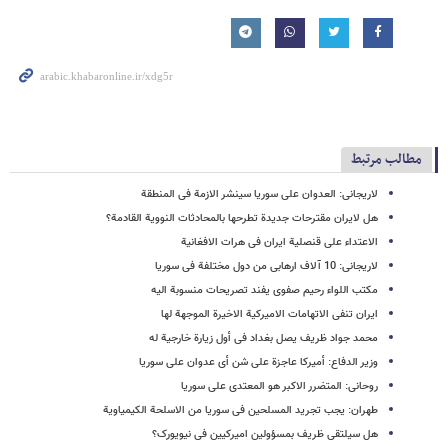
مطالب مرتبط
لاریجانی: العدوان على سوریا سینشر الازمة فی المنطقة
هل لایران مقترحات جدیدة تطرحها بالمحادثات النوویة القادمة؟
الاعتداء على قنصلیة ایران فی هرات الافغانیة
لاریجانی: 10 آلاف ارهابی من دول مختلفة فی سوریا
مکتب اللواء رحیم صفوی یفند تصریحات منسوبة الیه
ایران تنفی الاتهامات الامیرکیة الاخیرة الموجهة لها
محمد جواد ظریف یصل بغداد فی أول زیارة خارجیة له
وزیر الدفاع: أمیرکا عاجزة على شن أی عدوان على سوریا
روحانی: المتضرر الاکبر هو المعتدی على سوریا
طهران: یجب تجرید المسلحین فی سوریا من الاسلحة الکیمیاویة
هل سیلتقی ظریف بمسؤولین امیرکیین فی نیویورک؟