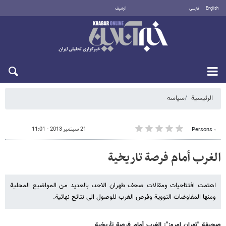
English
فارسی
أرشيف
الجمعة 7 أغسطس 2026
الرئيسية
سیاسه
21 سبتمبر 2013 - 11:01
٠ Persons
الغرب أمام فرصة تاریخیة
اهتمت افتتاحیات ومقالات صحف طهران الاحد، بالعدید من المواضیع المحلیة
ومنها المفاوضات النوویة وفرص الغرب للوصول الى نتائج نهائیة.
صحیفة "تهران امروز": الغرب أمام فرصة تأریخیة