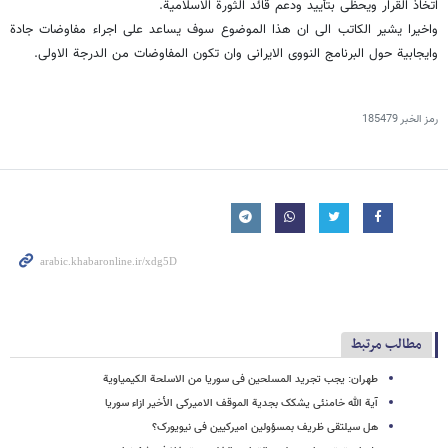
اتخاذ القرار ویحظى بتأیید ودعم قائد الثورة الاسلامیة.
واخیرا یشیر الکاتب الى ان هذا الموضوع سوف یساعد على اجراء مفاوضات جادة
وایجابیة حول البرنامج النووی الایرانی وان تکون المفاوضات من الدرجة الاولى.
رمز الخبر
185479
مطالب مرتبط
طهران: یجب تجرید المسلحین فی سوریا من الاسلحة الکیمیاویة
آیة الله خامنئی یشکک بجدیة الموقف الامیرکی الأخیر ازاء سوریا
هل سیلتقی ظریف بمسؤولین امیرکیین فی نیویورک؟