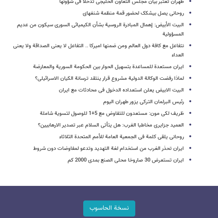
طهران تعتبر بیان مجلس التعاون الخلیجی تدخلا فی شؤونها
روحانی یصل بیشکک لحضور قمة منظمة شنغهای
البیت الأبیض: إهمال المبادرة الروسیة بشأن الکیمیائی السوری سیکون من عدیم
المسؤولیة
نتفاعل مع کافة دول العالم ومن ضمنها امیرکا .. التفاعل لا یعنی الصداقة ولا یعنی
العداء
ایران مستعدة للمساعدة بتسهیل الحوار بین الحکومة السوریة والمعارضة
لماذا رفضت الوکالة الدولیة مشروع قرار ینتقد ترسانة الکیان الاسرائیلی؟
البیت الابیض یعلن استعداده الدخول فی محادثات مع ایران
رئیس البرلمان الترکی یزور طهران الیوم
ظریف لکی مون: مستعدون للتفاوض مع 5+1 للوصول لتسویة شاملة
العمید جزایری مخاطبا الغرب: هل یتأتى السلام عبر تصدیر الارهابیین؟
روحانی یلقی کلمة فی الجمعیة العامة للأمم المتحدة الثلاثاء
ایران تحذر الغرب من استخدام لغة التهدید وتدعو لمفاوضات دون شروط
ایران تستعرض 30 صاروخا محلی الصنع بمدى 2000 کم
نسخة الحاسوب