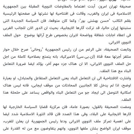
صحیفة تهران امروز، أبدت اهتماما بالمفاوضات النوویة المقبلة بین الجمهوریة
الاسلامیة فی ایران والغرب، وقالت فی افتتاحیة لها نشرتها فی صفحتها الرئیسیة
بقلم الکاتب "حسن بهشتی بور": وکما کان متوقعا، فان السیاسة الجدیدة التی
ستبنتها إیران حالیا، قد ترکت آثارها الایجابیة، بحیث ان الدور الان للجانب الغربی
فی اعطاء اجابات شفافة وواضحة لایران بخصوص طرح آرائها بوضوح حول الملف
النووی الایرانی.
وتابعت الصحیفة، على الرغم من ان رئیس الجمهوریة "روحانی" صرح خلال حوار
متلفز أجرتها معة قناة (ان.بی.سی) الامیرکیة، بانه یتمتع بصلاحیة کاملة من اجل
حل الملف النووی الایرانی، الا ان هناک جزء مهم آخر، یؤکد ایضا ضرورة التعامل
البناء مع هذا الملف.
واشارت الافتتاحیة الى ان التعامل البناء یعنی التعامل المتفاعل والمتبادل، او بعبارة
اوضح، اذا لم یدخل کلا الجانبین المحادثات من موقف ایجابی، فانه لیس هناک
امکانیة التوصل الى ایجاد جو من التعامل البناء والواقعی یساعد على حلحلة هذا
الملف.
ومضت الصحیفة بالقول، بصورة عامة، فان مرکزیة قضایا السیاسة الخارجیة لها
اثارها الایجابیة على البلاد، وفی هذا الصدد فان قائد الثورة الاسلامیة شدد ایضا
على اهمیة تمرکز ملف النووی الایرانی ودعا رئیس الجمهوریة ان یعلن للغرب،
موقف ایران الواضح بشان ملفها النووی، وانهم یتفاوضون مع من له القدرة على