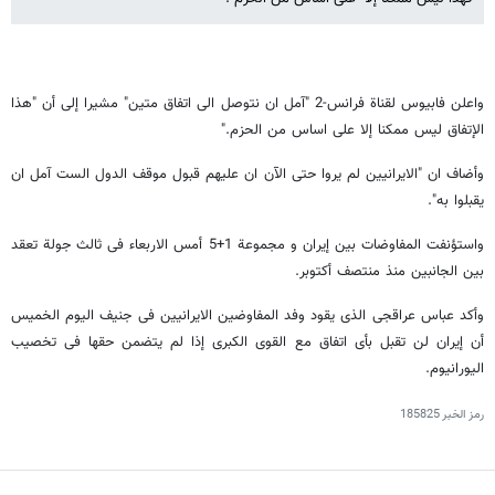
واعلن فابیوس لقناة فرانس-2 "آمل ان نتوصل الى اتفاق متین" مشیرا إلى أن "هذا
الإتفاق لیس ممکنا إلا على اساس من الحزم."
وأضاف ان "الایرانیین لم یروا حتى الآن ان علیهم قبول موقف الدول الست آمل ان
یقبلوا به".
واستؤنفت المفاوضات بین إیران و مجموعة 1+5 أمس الاربعاء فی ثالث جولة تعقد
بین الجانبین منذ منتصف أکتوبر.
وأکد عباس عراقجی الذی یقود وفد المفاوضین الایرانیین فی جنیف الیوم الخمیس
أن إیران لن تقبل بأی اتفاق مع القوى الکبرى إذا لم یتضمن حقها فی تخصیب
الیورانیوم.
رمز الخبر
185825