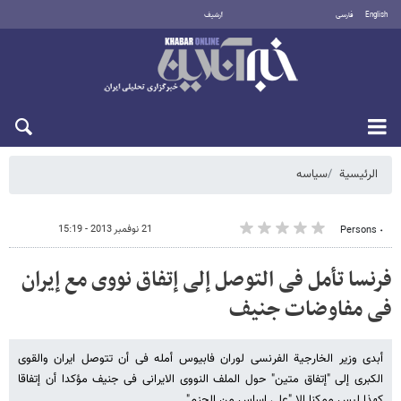
English
فارسی
أرشيف
الأحد 9 أغسطس 2026
الرئيسية
سیاسه
21 نوفمبر 2013 - 15:19
٠ Persons
فرنسا تأمل فی التوصل إلی إتفاق نووی مع إیران
فی مفاوضات جنیف
أبدی وزیر الخارجیة الفرنسی لوران فابیوس أمله فی أن تتوصل ایران والقوى
الکبرى إلى "إتفاق متین" حول الملف النووی الایرانی فی جنیف مؤکدا أن إتفاقا
کهذا لیس ممکنا إلا "على اساس من الحزم".