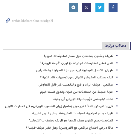
مطالب مرتبط
ظریف واشتون یتباحثان حول مسار المفاوضات النوویة
لندن تعتبر المفاوضات الجدیدة مع ایران "فرصة تاریخیة"
طهران: الاعمال الارهابیة تزید من عزلة الصهاینة والمتطرفین
کیف یستفید المفاوض الایرانی من توجیهات قائد الثورة ؟
عراقجی : موقف ایران واضح والتخصیب غیر قابل للتفاوض
جولة جدیدة من المحادثات بین ایران والدول الست الیوم
نشاط دبلوماسی دؤوب للوفد الإیرانی فی جنیف
کیری : لایمکن إتخاذ القرار حول إستمرار إیران لتخصیب الیورانیوم فی الخطوات الاولی
ظریف یدعو لمواجهة السیاسات المفروضة لبعض الدول الغربیة
المتحدث باسم اشتون یصف لقاءها مع ظریف بجنیف ب"الإیجابی"
ماذا دار فی اجتماع عراقجی مع الاوروبیین؟ وهل تغیر موقف فرنسا ؟