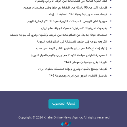
عقد الجولة الثالثة من المحادثات بین الوفد الایرانی واشتون
ظریف: أکثر من 90 بالمئة من القضایا تم حلها وبقی موضوعان مهمان
فرصة إنضمام وزراء خارجیة 5+1 للمفاوضات إزدادت
خبیر بالشان الروسی: المباحثات النوویة مع 5+1 اکثر ایجابیة الیوم
یدیعوت احرونوت: "اسرائیل" خسرت الجولة امام ایران
استئناف جولة جدیدة من المفاوضات بین ظریف وأشتون وکری قد یتوجه لجنیف
لافروف یتوجه إلى جنیف للمشارکة فی المفاوضات النوویة
إنتهاء إجتماع 5+1 مع إیران واشتون تلتقی ظریف من جدید
السعودیة تعارض سیاسة التهدئة مع ایران وتلوح بالخیار النووی!
ظریف: بقی موضوعان مهمان فقط؟!
ظریف یجتمع باشتون وکیری ویؤکد التمسک بحقوق ایران
تفاصیل الاتفاق النووی بین ایران ومجموعة 5+1
نسخة الحاسوب
Copyright © 2024 KhabarOnline News Agancy, All rights reserved.