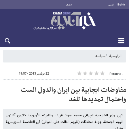
English
فارسی
أرشيف
الخميس 6 أغسطس 2026
الرئيسية
سیاسه
22 نوفمبر 2013 - 19:57
٠ Persons
مفاوضات ایجابیة بین ایران والدول الست
واحتمال تمدیدها للغد
انهى وزیر الخارجیة الإیرانی محمد جواد ظریف ونظیرته الأوروبیة کاثرین آشتون
الیوم الجمعة، جولة محادثات (للیوم الثالث على التوالی) فی العاصمة السویسریة
جنیف.