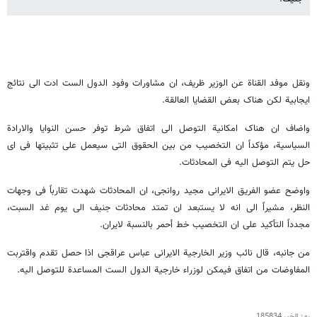
ونقل موفد القناة عن الوزیر ظریف، ان مشاورات وفود الدول الست ادت الى نتائج
ایجابیة لکن هناک بعض القضایا العالقة.
واضاف ان هناک امکانیة التوصل الى اتفاق شرط توفر حسن النوایا والارادة
السیاسیة، مؤکداً ان التخصیب من بین الحقوق التی سیعمل على تثبیتها فی ای
حل یتم التوصل الیه فی المحادثات.
واوضح عضو الفریق الایرانی مجید روانجی، ان المحادثات شهدت تقارباً فی وجهات
النظر، مشیراً الى انه لا یستبعد ان تمتد محادثات جنیف الى یوم غد السبت،
مجدداً التأکید على ان التخصیب خط أحمر بالنسبة لایران.
من جانبه، قال نائب وزیر الخارجیة الایرانی عباس عراقجی اذا حصل تقدم واقتربت
المفاوضات من اتفاق فیمکن لوزراء خارجیة الدول الست المساعدة للتوصل الیه.
رمز الخبر
185834