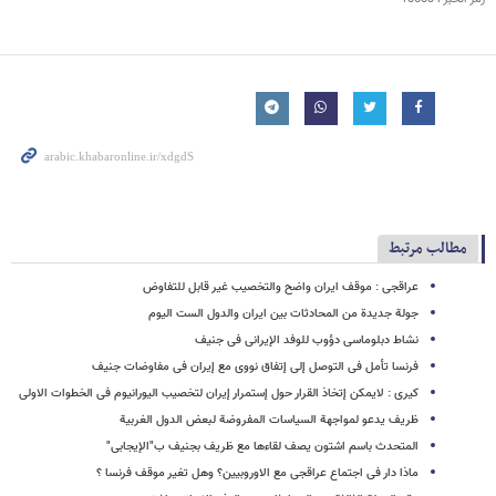
مطالب مرتبط
عراقجی : موقف ایران واضح والتخصیب غیر قابل للتفاوض
جولة جدیدة من المحادثات بین ایران والدول الست الیوم
نشاط دبلوماسی دؤوب للوفد الإیرانی فی جنیف
فرنسا تأمل فی التوصل إلی إتفاق نووی مع إیران فی مفاوضات جنیف
کیری : لایمکن إتخاذ القرار حول إستمرار إیران لتخصیب الیورانیوم فی الخطوات الاولی
ظریف یدعو لمواجهة السیاسات المفروضة لبعض الدول الغربیة
المتحدث باسم اشتون یصف لقاءها مع ظریف بجنیف ب"الإیجابی"
ماذا دار فی اجتماع عراقجی مع الاوروبیین؟ وهل تغیر موقف فرنسا ؟