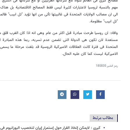
مصالح کبرى فی العالم سواءً مع شرکائها الغربیین او مع شرکائها فی الشرق ا
مهم بالنسبة لروسیا لاعتبارات کثیرة لیس فقط المصالح الاقتصادیة بل هناک
الى ان مصائب الولایات المتحدة فی غالبیتها تأتی من انها تؤید "تل ابیب" ظال
"تل ابیب" مظلومة.
وافاد: ان روسیا طرحت مبادرة قبل اکثر من عام وهی انه اذا کان الغرب قلق من
مستعدة لان تکون هی الدولة التی تضمن عدم تسربه، ربما هذه المبادرة التی ل
المتحدة فی فترة کانت العلاقات الامیرکیة الروسیة قد بلغت مرحلة ما یسمى بال
الامیرکیة لیست کما کان علیه الحال.
رمز الخبر
185835
مطالب مرتبط
کیری : لایمکن إتخاذ القرار حول إستمرار إیران لتخصیب الیورانیوم فی