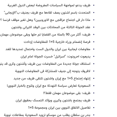
ظریف یدعو لمواجهة السیاسات المفروضة لبعض الدول الغربیة
المتحدث باسم اشتون یصف لقاءها مع ظریف بجنیف ب"الإیجابی"
ماذا دار فی اجتماع عراقجی مع الاوروبیین؟ وهل تغیر موقف فرنسا ؟
عقد الجولة الثالثة من المحادثات بین الوفد الایرانی واشتون
ظریف: أکثر من 90 بالمئة من القضایا تم حلها وبقی موضوعان مهمان
فرصة إنضمام وزراء خارجیة 5+1 للمفاوضات إزدادت
مفاوضات ایجابیة بین ایران والدول الست واحتمال تمدیدها للغد
یدیعوت احرونوت: "اسرائیل" خسرت الجولة امام ایران
استئناف جولة جدیدة من المفاوضات بین ظریف وأشتون وکری قد یت
لافروف یتوجه إلى جنیف للمشارکة فی المفاوضات النوویة
إنتهاء إجتماع 5+1 مع إیران واشتون تلتقی ظریف من جدید
السعودیة تعارض سیاسة التهدئة مع ایران وتلوح بالخیار النووی!
ظریف: بقی موضوعان مهمان فقط؟!
ظریف یجتمع باشتون وکیری ویؤکد التمسک بحقوق ایران
تفاصیل الاتفاق النووی بین ایران ومجموعة 5+1
بندر بن سلطان یطلب من موسکو تزوید السعودیة بمفاعلات نوویة