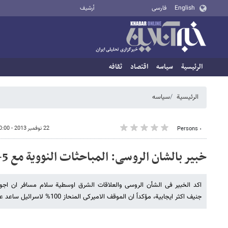
English
فارسی
أرشيف
الرئيسية
سیاسه
اقتصاد
ثقافه
الرئيسية
سیاسه
22 نوفمبر 2013 - 20:00
٠ Persons
خبیر بالشان الروسی: المباحثات النوویة مع 5+1 اکثر ایجابیة الیوم
اکد الخبیر فی الشأن الروسی والعلاقات الشرق اوسطیة سلام مسافر ان اجواء
جنیف اکثر ایجابیة، مؤکداً ان الموقف الامیرکی المنحاز 100% لاسرائیل ساعد على نمو الارهاب والتوتر فی العالم.