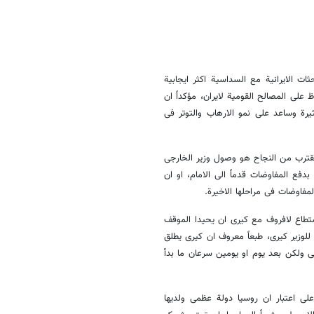
ات الایرانیة مع السداسیة اکثر ایجابیة
ظ على المصالح القومیة لایران، مؤکداً ان
کیة بمشاکل کثیرة وساعد على نمو الارهاب والتوتر فی
تقترب من النجاح هو وصول وزیر الخارجی
دفع المفاوضات قدماً الى الامام، او ان
مفاوضات فی مراحلها الاخیرة.
استطاع لافروف مع کیری ان یحیدا الموقف
للوزیر کیری، طبعاً معروف ان کیری یطلق
ی ولکن بعد یوم او یومین سرعان ما بدأ
لى اعتبار ان روسیا دولة عظمى ولدیها