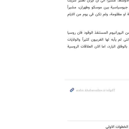
لاوسط، مشیراً الى ان ایران تعتبر شریک
 جیوسیاسیة بین موسکو وطهران، مشیراً
مة او مظلومة، ولم تکن فی یوم من الایام
 الیورانیوم المستنفذ الوقود فان روسیا
م یأبه لها الغربیون کثیراً والولایات
وفاق البارد، اما الان العلاقات الروسیة
 الخطوات الاولی