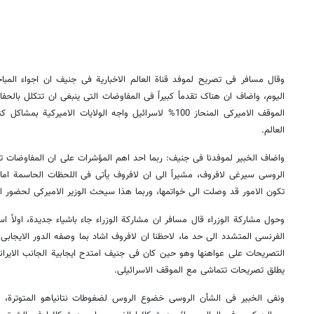
وقال مسافر فی تصریح لموفد قناة العالم الاخباریة فی جنیف ان اجواء المباحث
الیوم، واضاف ان هناک تقدماً کبیراً فی المفاوضات التی ینبغی ان تتکلل بالحفا
الموقف الامیرکی المنحاز 100% لاسرائیل واجه الولایات الامیر
العالم.
واضاف الخبیر لموفدنا فی جنیف: ربما احد اهم المؤشرات على ان المفاوضات 
الروسی سیرغی لافروف، مشیراً الى ان لافروف یأتی فی اللحظات الحاسمة اما ب
تکون الامور قد وصلت الى خواتمها، وربما هذا سیحث الوزیر الامیرکی لحضور ال
وحول مشارکة الوزراء قال مسافر ان مشارکة الوزراء جاء باشیاء جدیدة، اولاً 
الفرنسی المتشدد الى حد ما، لاحظنا ان لافروف اشاد بما وصفه الدور الایجابی 
التصریحات على عواهنها وهو حین کان فی جنیف امتدح ایجابیة الجانب الایران
یطلق تصریحات تتماشى مع الموقف الاسرائیلی.
ونفى الخبیر فی الشأن الروسی خضوع الروس لضغوطات نتانیاهو المتوترة، ع