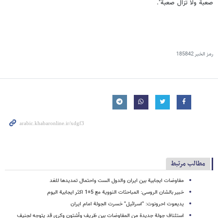
صعبة ولا تزال صعبة".
رمز الخبر
185842
مطالب مرتبط
مفاوضات ایجابیة بین ایران والدول الست واحتمال تمدیدها للغد
خبیر بالشان الروسی: المباحثات النوویة مع 5+1 اکثر ایجابیة الیوم
یدیعوت احرونوت: "اسرائیل" خسرت الجولة امام ایران
استئناف جولة جدیدة من المفاوضات بین ظریف وأشتون وکری قد یتوجه لجنیف