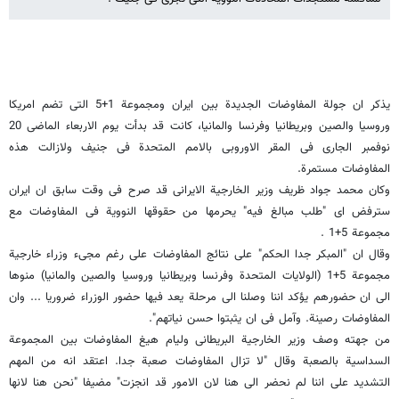
یذکر ان جولة المفاوضات الجدیدة بین ایران ومجموعة 1+5 التی تضم امریکا
وروسیا والصین وبریطانیا وفرنسا والمانیا، کانت قد بدأت یوم الاربعاء الماضی 20
نوفمبر الجاری فی المقر الاوروبی بالامم المتحدة فی جنیف ولازالت هذه
المفاوضات مستمرة.
وکان محمد جواد ظریف وزیر الخارجیة الایرانی قد صرح فی وقت سابق ان ایران
سترفض ای "طلب مبالغ فیه" یحرمها من حقوقها النوویة فی المفاوضات مع
مجموعة 5+1 .
وقال ان "المبکر جدا الحکم" على نتائج المفاوضات على رغم مجیء وزراء خارجیة
مجموعة 5+1 (الولایات المتحدة وفرنسا وبریطانیا وروسیا والصین والمانیا) منوها
الى ان حضورهم یؤکد اننا وصلنا الى مرحلة یعد فیها حضور الوزراء ضروریا ... وان
المفاوضات رصینة. وآمل فی ان یثبتوا حسن نیاتهم".
من جهته وصف وزیر الخارجیة البریطانی ولیام هیغ المفاوضات بین المجموعة
السداسیة بالصعبة وقال "لا تزال المفاوضات صعبة جدا. اعتقد انه من المهم
التشدید على اننا لم نحضر الى هنا لان الامور قد انجزت" مضیفا "نحن هنا لانها