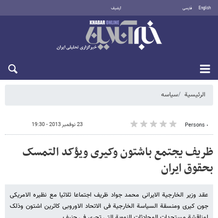
English
فارسی
أرشيف
الجمعة 7 أغسطس 2026
الرئيسية
سیاسه
23 نوفمبر 2013 - 19:30
٠ Persons
ظریف یجتمع باشتون وکیری ویؤکد التمسک
بحقوق ایران
عقد وزیر الخارجیة الایرانی محمد جواد ظریف اجتماعا ثلاثیا مع نظیره الامریکی
جون کیری ومنسقة السیاسة الخارجیة فی الاتحاد الاوروبی کاثرین اشتون وذلک
لمناقشة مستجدات المحادثات النوویة التی تجری فی جنیف .