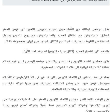
وقال عراقجی لوکالة مهر للأنباء حول الاجراء الاوروبی الاخیر: "ان فرض الحظر
السابق لا یتعارض مع الاتفاق الجدید وانما یتعارض مع روح التعاون والنوایا
الحسنة فی الظروف الحالیة الناتجة عن الاتفاق الجدید بین ایران ومجموعة 5+1".
واضاف: "ان الاتفاق الجدید (اتفاق جنیف النووی) لم ینفذ لحد الآن".
وکان مجلس الاتحاد الاوروبی قد اصدر بیانا على موقعه الرسمی اعلن فیه انه تم
اضافة 17 شرکة ایرانیة الى قائمة الشرکات المحظورة.
وجاء فی هذا الاعلان ان الاتحاد الاوروبی کان قد قرر فی 23 اذار/مارس 2012 انه
سیواصل فرض قیود على بعض الشرکات الایرانیة، ومن بینها شرکة ادارة بناء
المحطات النوویة الایرانیة و16 شرکة للملاحة.
وفی الوقت ذاته، الغى مجلس الاتحاد الاوروبی الحظر على 4 شرکات ایرانیة هی
"ایران ترانسفو" وشرکة "توربو کمبرسور نفط آسیا" وشرکة "صنع توربو بمب"
و"کمبرسور ساتاک".