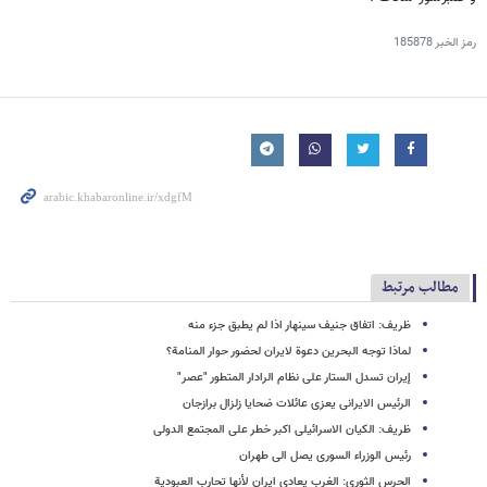
رمز الخبر
185878
مطالب مرتبط
ظریف: اتفاق جنیف سینهار اذا لم یطبق جزء منه
لماذا توجه البحرین دعوة لایران لحضور حوار المنامة؟
إیران تسدل الستار علی نظام الرادار المتطور "عصر"
الرئیس الایرانی یعزی عائلات ضحایا زلزال برازجان
ظریف: الکیان الاسرائیلی اکبر خطر على المجتمع الدولی
رئیس الوزراء السوری یصل الى طهران
الحرس الثوری: الغرب یعادی ایران لأنها تحارب العبودیة