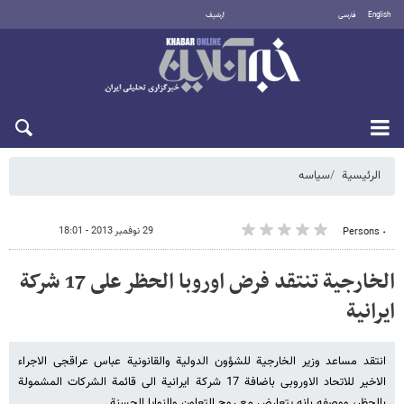
English
فارسی
أرشيف
السبت 8 أغسطس 2026
الرئيسية
سیاسه
29 نوفمبر 2013 - 18:01
٠ Persons
الخارجیة تنتقد فرض اوروبا الحظر على 17 شرکة
ایرانیة
انتقد مساعد وزیر الخارجیة للشؤون الدولیة والقانونیة عباس عراقجی الاجراء
الاخیر للاتحاد الاوروبی باضافة 17 شرکة ایرانیة الى قائمة الشرکات المشمولة
بالحظر، ووصفه بانه یتعارض مع روح التعاون والنوایا الحسنة.