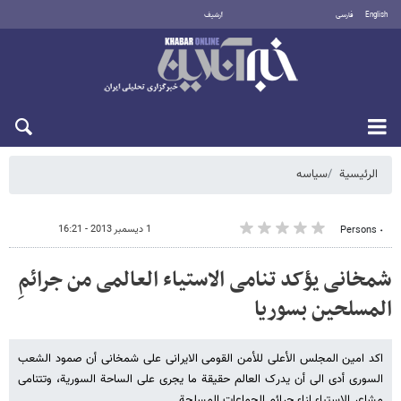
English
فارسی
أرشيف
الخميس 6 أغسطس 2026
الرئيسية
سیاسه
1 ديسمبر 2013 - 16:21
٠ Persons
شمخانی یؤکد تنامی الاستیاء العالمی من جرائمِ
المسلحین بسوریا
اکد امین المجلس الأعلى للأمن القومی الایرانی علی شمخانی أن صمود الشعب
السوری أدى الى أن یدرک العالم حقیقة ما یجری على الساحة السوریة، وتتنامى
مشاعر الاستیاء إزاء جرائم الجماعات المسلحة.