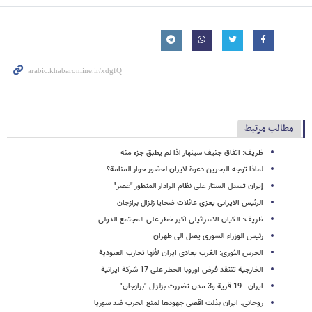
مطالب مرتبط
ظریف: اتفاق جنیف سینهار اذا لم یطبق جزء منه
لماذا توجه البحرین دعوة لایران لحضور حوار المنامة؟
إیران تسدل الستار علی نظام الرادار المتطور "عصر"
الرئیس الایرانی یعزی عائلات ضحایا زلزال برازجان
ظریف: الکیان الاسرائیلی اکبر خطر على المجتمع الدولی
رئیس الوزراء السوری یصل الى طهران
الحرس الثوری: الغرب یعادی ایران لأنها تحارب العبودیة
الخارجیة تنتقد فرض اوروبا الحظر على 17 شرکة ایرانیة
ایران.. 19 قریة و3 مدن تضررت بزلزال "برازجان"
روحانی: ایران بذلت اقصى جهودها لمنع الحرب ضد سوریا