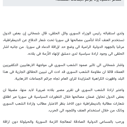
ولدى استقباله رئیس الوزراء السوری وائل الحلقی، قال شمخانی إن بعض الدول
تستخدم العنف أداة لتأمین مصالحها فی سوریا تحت شعار الدفاع عن الدیمقراطیة،
مرحّبا بالجهود الدولیة الرامیة الى وضع حد لإراقة الدماء فی سوریا. من جانبه اشار
الحلقی الى وجود ارادة سیاسیة لدى دمشق لإنهاء الأزمة فی بلاده.
واشار شمخانی الی تاثیر صمود الشعب السوری فی مواجهة الارهابیین التکفیریین
العملاء قائلا ان مقاومة الشعب السوری قد ادت الی تبیین الحقائق الجاریة فی هذا
البلد واظهرت الکراهیة المتزایدة للرای العام تجاه جرائم الجماعات الارهابیة.
واعتبر ارادة الشعب السوری فی تقریر مصیر بلاده ضرورة لابد منها، مضیفا ان
بعض الدول تحاول ضمان مصالحها خلال التطورات السیاسیة فی سوریا عبر اطلاق
شعارات مطالبة بالدیمقراطیة دون الاخذ بنظر الاعتبار مطالب وارادة الشعب السوری
وذلک من خلال استخدام العنف واللجوء الی الحرب.
ورحب بالمساعی الدولیة الصادقة لمعالجة الازمة السوریة والحیلولة دون اراقة