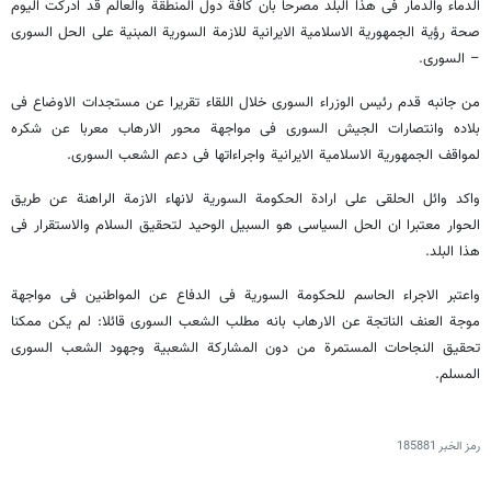
الدماء والدمار فی هذا البلد مصرحا بان کافة دول المنطقة والعالم قد ادرکت الیوم
صحة رؤیة الجمهوریة الاسلامیة الایرانیة للازمة السوریة المبنیة علی الحل السوری
– السوری.
من جانبه قدم رئیس الوزراء السوری خلال اللقاء تقریرا عن مستجدات الاوضاع فی
بلاده وانتصارات الجیش السوری فی مواجهة محور الارهاب معربا عن شکره
لمواقف الجمهوریة الاسلامیة الایرانیة واجراءاتها فی دعم الشعب السوری.
واکد وائل الحلقی علی ارادة الحکومة السوریة لانهاء الازمة الراهنة عن طریق
الحوار معتبرا ان الحل السیاسی هو السبیل الوحید لتحقیق السلام والاستقرار فی
هذا البلد.
واعتبر الاجراء الحاسم للحکومة السوریة فی الدفاع عن المواطنین فی مواجهة
موجة العنف الناتجة عن الارهاب بانه مطلب الشعب السوری قائلا: لم یکن ممکنا
تحقیق النجاحات المستمرة من دون المشارکة الشعبیة وجهود الشعب السوری
المسلم.
رمز الخبر
185881