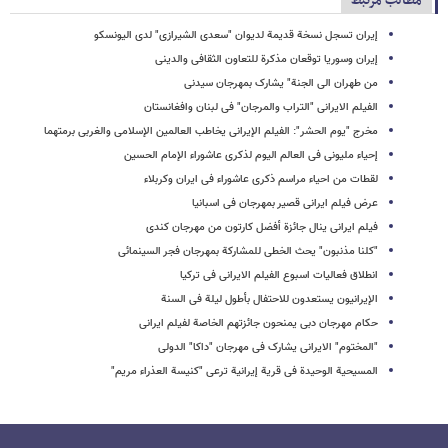
مطالب مرتبط
إیران تسجل نسخة قدیمة لدیوان "سعدی الشیرازی" لدى الیونسکو
إیران وسوریا توقعان مذکرة للتعاون الثقافی والدینی
من طهران الى الجنة" یشارک بمهرجان سیدنی
الفیلم الایرانی "التراب والمرجان" فی لبنان وافغانستان
مخرج "یوم الحشر": الفیلم الإیرانی یخاطب العالمین الإسلامی والغربی برمتهما
إحیاء ملیونی فی العالم الیوم لذکرى عاشوراء الإمام الحسین
لقطات من احیاء مراسم ذکرى عاشوراء فی ایران وکربلاء
عرض فیلم ایرانی قصیر بمهرجان فی اسبانیا
فیلم ایرانی ینال جائزة أفضل کارتون من مهرجان کندی
"کلنا مذنبون" یحث الخطى للمشارکة بمهرجان فجر السینمائی
انطلاق فعالیات اسبوع الفیلم الایرانی فی ترکیا
الإیرانیون یستعدون للاحتفال بأطول لیلة فی السنة
حکام مهرجان دبی یمنحون جائزتهم الخاصة لفیلم ایرانی
"المختوم" الایرانی یشارک فی مهرجان "داکا" الدولی
المسیحیة الوحیدة فی قریة إیرانیة ترعى "کنیسة العذراء مریم"