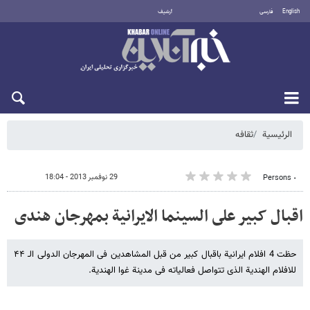
English
فارسی
أرشيف
السبت 8 أغسطس 2026
الرئيسية
ثقافه
29 نوفمبر 2013 - 18:04
٠ Persons
اقبال کبیر على السینما الایرانیة بمهرجان هندی
حظت 4 افلام ایرانیة باقبال کبیر من قبل المشاهدین فی المهرجان الدولی الـ ۴۴
للافلام الهندیة الذی تتواصل فعالیاته فی مدینة غوا الهندیة.