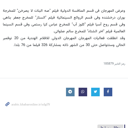
وعرض المهرجان فی قسم المنافسة الدولیة فیلم "صه البنات لا یصرخن" للمخرجة
بوران درخشنده وفی قسم الروائع السینمائیة فیلم "الستار" للمخرج جعفر بناهی
وفی قسم روح آسیا فیلم "کلوز آب" للمخرج عباس کیا رستمی وفی قسم السینما
العالمیة فیلم "اخر الشتاء" للمخرج سالم صلواتی.
وقد انطلقت فعالیات المهرجان المهرجان الدولی للافلام الهندیة من 20 نوفمبر
الحالی وستتواصل حتى 30 من الشهر ذاته بمشارکة 326 فیلما من 76 بلدا.
رمز الخبر
185879