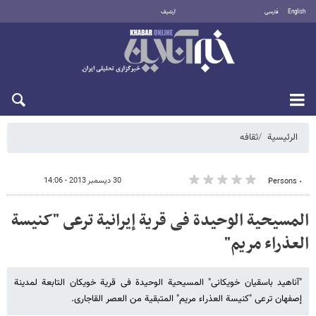
English
فارسی
أرشيف
الجمعة 7 أغسطس 2026
الرئيسية
ثقافه
30 ديسمبر 2013 - 14:06
٠ Persons
المسیحیة الوحیدة فی قریة إیرانیة ترعى "کنیسة
العذراء مریم"
"آناهید باسقیان خویکانی" المسیحیة الوحیدة فی قریة خویکان التابعة لمدینة
إصفهان ترعى "کنیسة العذراء مریم" المتبقیة من العصر القاجاری.