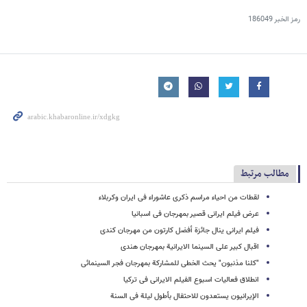
رمز الخبر
186049
مطالب مرتبط
لقطات من احیاء مراسم ذکرى عاشوراء فی ایران وکربلاء
عرض فیلم ایرانی قصیر بمهرجان فی اسبانیا
فیلم ایرانی ینال جائزة أفضل کارتون من مهرجان کندی
اقبال کبیر على السینما الایرانیة بمهرجان هندی
"کلنا مذنبون" یحث الخطى للمشارکة بمهرجان فجر السینمائی
انطلاق فعالیات اسبوع الفیلم الایرانی فی ترکیا
الإیرانیون یستعدون للاحتفال بأطول لیلة فی السنة