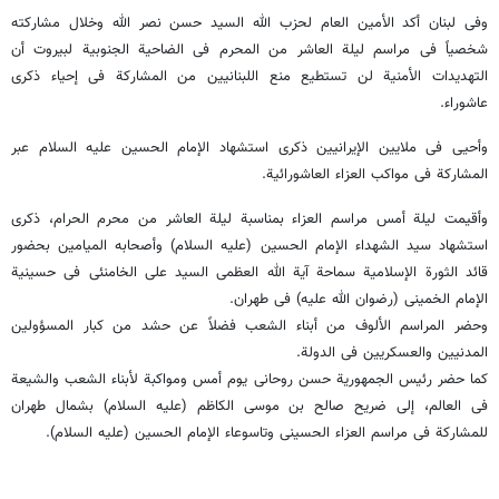
وفی لبنان أکد الأمین العام لحزب الله السید حسن نصر الله وخلال مشارکته
شخصیاً فی مراسم لیلة العاشر من المحرم فی الضاحیة الجنوبیة لبیروت أن
التهدیدات الأمنیة لن تستطیع منع اللبنانیین من المشارکة فی إحیاء ذکرى
عاشوراء.
وأحیی فی ملایین الإیرانیین ذکرى استشهاد الإمام الحسین علیه السلام عبر
المشارکة فی مواکب العزاء العاشورائیة.
وأقیمت لیلة أمس مراسم العزاء بمناسبة لیلة العاشر من محرم الحرام، ذکری
استشهاد سید الشهداء الإمام الحسین (علیه السلام) وأصحابه المیامین بحضور
قائد الثورة الإسلامیة سماحة آیة الله العظمی السید علی الخامنئی فی حسینیة
الإمام الخمینی (رضوان الله علیه) فی طهران.
وحضر المراسم الألوف من أبناء الشعب فضلاً عن حشد من کبار المسؤولین
المدنیین والعسکریین فی الدولة.
کما حضر رئیس الجمهوریة حسن روحانی یوم أمس ومواکبة لأبناء الشعب والشیعة
فی العالم، إلی ضریح صالح بن موسی الکاظم (علیه السلام) بشمال طهران
للمشارکة فی مراسم العزاء الحسینی وتاسوعاء الإمام الحسین (علیه السلام).