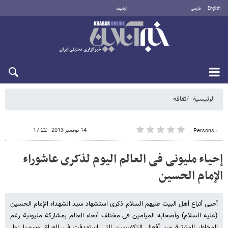
English
فارسی
أرشيف
الجمعة 7 أغسطس 2026
الرئيسية
ثقافه
14 نوفمبر 2013 - 17:22
٠ Persons
إحیاء ملیونی فی العالم الیوم لذکرى عاشوراء
الإمام الحسین
أحیی أتباع أهل البیت علیهم السلام ذکری استشهاد سید الشهداء الإمام الحسین
(علیه السلام) وأصحابه المیامین فی مختلف أنحاء العالم بمشارکة ملیونیة رغم
المخاطر المترتبة من أفعال التکفیریین التی استهدفت فی العراق وسوریا زوار