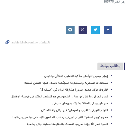
رمز الخبر
185775
مطالب مرتبط
إیران وسوریا توقعان مذکرة للتعاون الثقافی والدینی
مساعدات عسکریة واستخباریة اسرائیلیة لجیران ایران للعمل ضدها!
لافروف یؤکد مجددا ضرورة مشارکة ایران فی "جنیف 2"
لیس المرض ما قتل أبو عمار.. البلوتونیوم هو الشاهد الملک فی فرضیة الإغتیال
من طهران الى الجنة" یشارک بمهرجان سیدنی
الفیلم الایرانی "التراب والمرجان" فی لبنان وافغانستان
مخرج "یوم الحشر": الفیلم الإیرانی یخاطب العالمین الإسلامی والغربی برمتهما
السید نصر الله یؤکد ضرورة التمسک بالمقاومة لحمایة لبنان وشعبه