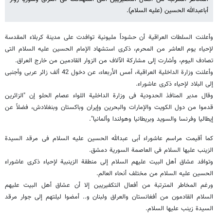
أباعبدالله الحسین (علیه السلام).
وأعلنت السلطات العراقیة أن حشوداً ملیونیة توافدت على مدینة کربلاء المقدسة
لإحیاء یوم العاشر من المحرم، ذکرى استشهاد الإمام الحسین علیه السلام التی
تصادف الیوم، وأشارت إلى مشارکة الآلاف من الزوار القادمین من خارج العراق.
وأعلنت وزارة الداخلیة العراقیة، أمس الأربعاء، عن دخول 42 ألف زائر عربی وأجنبی
إلى البلاد لإحیاء ذکرى عاشوراء.
وقال مدیر المنافذ الحدودیة فی وزارة الداخلیة اللواء عصام الحلو إن "الزائرین
قدموا من دول الکویت والإمارات والبحرین وإیران وباکستان وبنغلادش، فضلاً عن
إیطالیا وفرنسا والسوید وبریطانیا وهولندا وألمانیا".
کما أقیمت مراسم عاشوراء أبی عبدالله الحسین علیه السلام فی مرقد السیدة
الزینب علیها السلام فی العاصمة السوریة دمشق.
وتوافد عشاق أهل البیت علیهم السلام إلی منطقة الزینبیة لإحیاء ذکری عاشوراء
الحسین علیه السلام من مختلف أنحاء العالم.
ورغم المخاطر المترتبة من أفعال التکفیریین إلا أن عشاق أهل البیت علیهم
السلام القادمون من أفغانستان والعراق ولبنان و.. أمضوا لیلتهم إلی جوار مرقد
السیدة زینب علیها السلام.