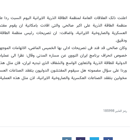
اعلنت ذلک العلاقات العامة لمنظمة الطاقة الذریة الایرانیة الیوم السبت رد
منظمة الطاقة الذریة علی اکبر صالحی والتی افادت بامکانیة ان یقوم مفتشو
العسکریة والصاروخیة الایرانیة، واضافت: ان تصریحات رئیس منظمة الطاقة
ودقیق.
وکان صالحی قد فند فی تصریحات ادلى بها الخمیس الماضی، الاتهامات الموجه
خصوص انحراف برنامج ایران النووی عن مساره المدنی وقال: نظرا الى عملیات
الدولیة للطاقة الذریة والتعاون الواسع والشفاف الذی تبدیه ایران، فان مثل هذه
وردا على سؤال مضمونه هل سیقوم المفتشون الدولیون بتفقد الصناعات العسکر
مخولین بتفقد الصناعات العکسریة والصاروخیة الایرانیة، لان مثل هذه العملیة
رمز الخبر
185998