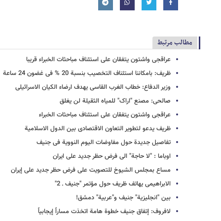
مطالب مرتبط
عراقجی واشتون یتفقان على استئناف مباحثات الخبراء قریبا
ظریف: بامکاننا استئناف التخصیب بنسبة 20 % فی غضون 24 ساعة
وزیر الدفاع: خطاب الغرب القاسی یهدف ارضاء الکیان الاسرائیلی
صالحی: مصنع "اراک" للمیاه الثقیلة لن یغلق
عراقجی واشتون یتفقان على استئناف مباحثات الخبراء
ظریف یدعو لتطویر التعاون الاقتصادی بین الدول الاسلامیة
تفاصیل جدیدة حول مفاوضات الیوم النوویة فی جنیف
اوباما : "لا حاجة" الى فرض حظر جدید على ایران
مساع بمجلس الشیوخ للتصویت على فرض حظر جدید على إیران
الابراهیمی یهاتف ظریف حول مؤتمر "جنیف ـ 2"
بین "انجلیزیة" جنیف و"عربیة" دمشق!
لافروف: إتفاق جنیف خطوة هامة اتخذت مساراً إیجابیاً