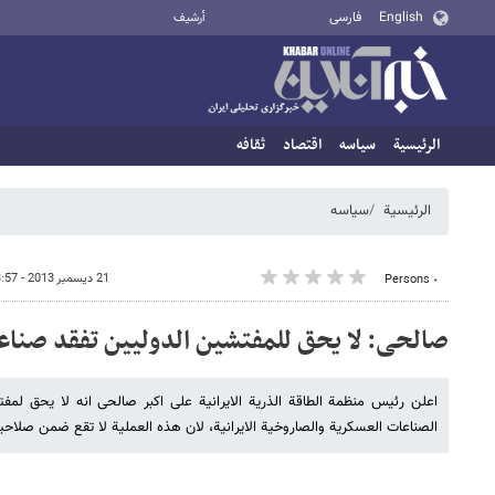
English
فارسی
أرشيف
الرئيسية
سیاسه
اقتصاد
ثقافه
الرئيسية
سیاسه
21 ديسمبر 2013 - 13:57
٠ Persons
صالحی: لا یحق للمفتشین الدولیین تفقد صناعا
اعلن رئیس منظمة الطاقة الذریة الایرانیة على اکبر صالحی انه لا یحق لمفتش
الصناعات العسکریة والصاروخیة الایرانیة، لان هذه العملیة لا تقع ضمن صلاحیا