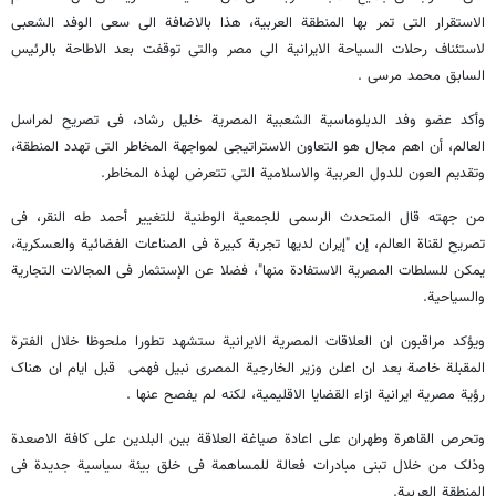
الاستقرار التی تمر بها المنطقة العربیة، هذا بالاضافة الى سعی الوفد الشعبی
لاستئناف رحلات السیاحة الایرانیة الى مصر والتی توقفت بعد الاطاحة بالرئیس
السابق محمد مرسی .
وأکد عضو وفد الدبلوماسیة الشعبیة المصریة خلیل رشاد، فی تصریح لمراسل
العالم، أن اهم مجال هو التعاون الاستراتیجی لمواجهة المخاطر التی تهدد المنطقة،
وتقدیم العون للدول العربیة والاسلامیة التی تتعرض لهذه المخاطر.
من جهته قال المتحدث الرسمی للجمعیة الوطنیة للتغییر أحمد طه النقر، فی
تصریح لقناة العالم، إن "إیران لدیها تجربة کبیرة فی الصناعات الفضائیة والعسکریة،
یمکن للسلطات المصریة الاستفادة منها"، فضلا عن الإستثمار فی المجالات التجاریة
والسیاحیة.
ویؤکد مراقبون ان العلاقات المصریة الایرانیة ستشهد تطورا ملحوظا خلال الفترة
المقبلة خاصة بعد ان اعلن وزیر الخارجیة المصری نبیل فهمی قبل ایام ان هناک
رؤیة مصریة ایرانیة ازاء القضایا الاقلیمیة، لکنه لم یفصح عنها .
وتحرص القاهرة وطهران على اعادة صیاغة العلاقة بین البلدین على کافة الاصعدة
وذلک من خلال تبنی مبادرات فعالة للمساهمة فی خلق بیئة سیاسیة جدیدة فی
المنطقة العربیة.