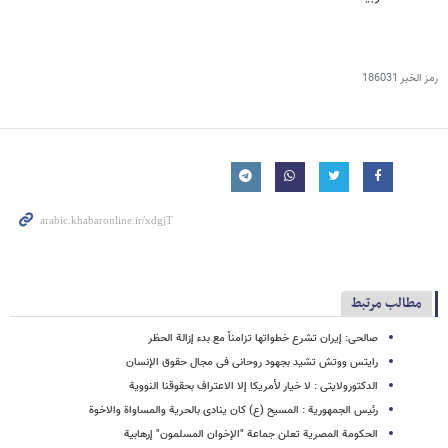
رمز الخبر
186031
مطالب مرتبط
صالحی: إیران تشرع خطواتها تزامناً مع بدء إزالة الحظر
رایتس ووتش تشید بجهود روحانی فی مجال حقوق الإنسان
الدکتورولایتی : لا خیار لأمریکا إلا الاعتراف بحقوقنا النوویة
رئیس الجمهوریة : المسیح (ع) کان ینادی بالحریة والمساواة والاخوة
الحکومة المصریة تعلن جماعة "الإخوان المسلمون" إرهابیة