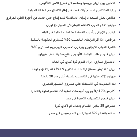
التعاون بین ایران وروسیا یساهم فی تعزیز الامن الاقلیمی
زیارة المفتشین لمصنع أراک تمت فی إطار الاتفاق مع الوکالة الدولیة
صالحی یعلن استعداد إیران الاسلامیة لبدء إنتاج جیل جدید من أجهزة الطرد المرکزی
بونینو: تدعو الغرب لاغتنام الزمان فی الحوار مع ایران
الرئیس الإیرانی یأمر بمکافحة المخالفات المالیة فی البلاد
عراقجی: اذا أقر البرلمان التخصیب 60% فسیلزم الحکومة بالتنفیذ
غالبیة النواب الایرانیین یؤیدون تخصیب الیورانیوم لمستوى 60%
إیران تدرس طلب الإتحاد الأوروبی لفتح سفارة له فی طهران
الادمیرال سیاری: ایران الیوم قوة کبرى فی العالم
ایران : تفتیش مصنع اراک للماء الثقیل لا علاقة له باتفاق جنیف
طهران تؤکد حقها فی التخصیب بنسبة أعلى من 20 بالمئة
بدء التصویت فی الاستفتاء على مشروع الدستور المصری
اکثر من 70 قتیلاً وجریحاً بهجمات استهدفت عناصر امنیة بالقاهرة
ایران تدین التفجیرات الاخیرة فی مصر
مصر فی 25 ینایر: انقسام ودماء، ام ذکرى ثورة
احکام باعدام 529 اخوانیا من انصار مرسی فی مصر