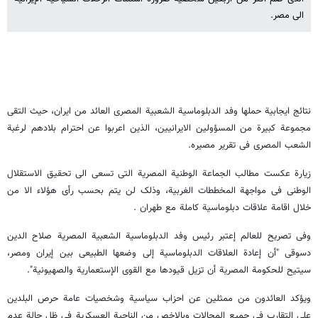
الى مصر.
نتائج ایجابیة حملها وفد الدبلوماسیة الشعبیة المصری العائد من ایران، حیث التقى
مجموعة کبیرة من المسؤولین الایرانیین، الذین اعربوا عن احترام بلادهم لرغبة
الشعب المصری فی تقریر مصیره.
زیارة عکست مطالب الجماعة الوطنیة المصریة التی تسعى الى تحقیق الاستقلال
الوطنی فی مواجهة المخططات الغربیة، وذلک لن یتم بحسب رأی هؤلاء الا من
خلال اقامة علاقات دبلوماسیة کاملة مع طهران .
وفی تصریح للعالم إعتبر رئیس وفد الدبلوماسیة الشعبیة المصریة صلاح الدین
دسوقی "أن إعادة العلاقات الدبلوماسیة إلى وضعها الطبیعی بین إیران ومصر،
سیتیح للحکومة المصریة أن تزیل قیودها مع القوى الإستعماریة والصهیونیة".
ویؤکد العائدون من ممثلین عن احزاب سیاسیة وشخصیات عامة حرص البلدین
على التقارب فی جمیع المجالات وبالاخص من الناحیة العسکریة فی ظل حالة عدم