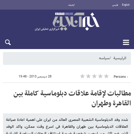
English
فارسی
أرشيف
السبت 8 أغسطس 2026
الرئيسية
سیاسه
28 ديسمبر 2013 - 19:48
٠ Persons
مطالبات لإقامة علاقات دبلوماسیة کاملة بین
القاهرة وطهران
شدد وفد الدبلوماسیة الشعبیة المصری العائد من ایران على اهمیة اعادة صیاغة
العلاقات الدبلوماسیة بین طهران والقاهرة فی اسرع وقت ممکن، واکد الوفد
الذی ضم اکثر من اربعین شخصیة ضرورة استئناف الرحلات السیاحیة الإیرانیة