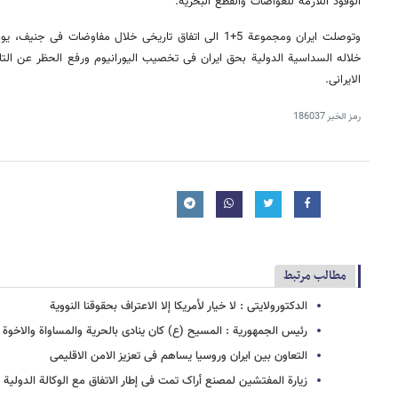
الوقود اللازمة للغواصات والقطع البحریة.
خلاله السداسیة الدولیة بحق ایران فی تخصیب الیورانیوم ورفع الحظر عن التا
الایرانی.
رمز الخبر
186037
مطالب مرتبط
الدکتورولایتی : لا خیار لأمریکا إلا الاعتراف بحقوقنا النوویة
رئیس الجمهوریة : المسیح (ع) کان ینادی بالحریة والمساواة والاخوة
التعاون بین ایران وروسیا یساهم فی تعزیز الامن الاقلیمی
زیارة المفتشین لمصنع أراک تمت فی إطار الاتفاق مع الوکالة الدولیة