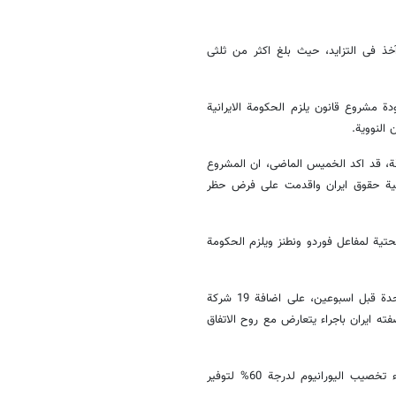
خذ فی التزاید، حیث بلغ اکثر من ثلثی
مسودة مشروع قانون یلزم الحکومة الایرانیة
ة، قد اکد الخمیس الماضی، ان المشروع
ال تجاهلت الدول الغربیة حقوق ایران واقدمت على فرض حظر
حتیة لمفاعل فوردو ونطنز ویلزم الحکومة
وتأتی هذه المبادرة من قبل البرلمان الایرانی، فی وقت اقدمت الولایات المتحدة قبل اسبوعین، على اضافة 19 شرکة
ته ایران باجراء یتعارض مع روح الاتفاق
وکان عضو لجنة الطاقة بالبرلمان الایرانی قد أکد ان المشروع ینص على بدء تخصیب الیورانیوم لدرجة 60% لتوفیر