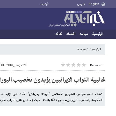
English
فارسی
أرشيف
الرئيسية
سیاسه
اقتصاد
ثقافه
الرئيسية
سیاسه
29 ديسمبر 2013 - 17:01
٠ Persons
غالبیة النواب الایرانیین یؤیدون تخصیب الیورانی
کشف عضو مجلس الشورى الاسلامی "مهرداد بذرباش" الأحد، عن تزاید عدد ا
الحکومة بتخصیب الیورانیوم بدرجة 60 بالمئة، حیث زاد على ثلثی النواب لغایة الآن.