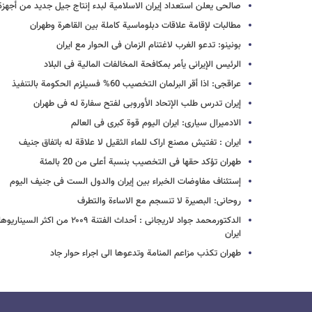
صالحی یعلن استعداد إیران الاسلامیة لبدء إنتاج جیل جدید من أجهزة 
مطالبات لإقامة علاقات دبلوماسیة کاملة بین القاهرة وطهران
بونینو: تدعو الغرب لاغتنام الزمان فی الحوار مع ایران
الرئیس الإیرانی یأمر بمکافحة المخالفات المالیة فی البلاد
عراقجی: اذا أقر البرلمان التخصیب 60% فسیلزم الحکومة بالتنفیذ
إیران تدرس طلب الإتحاد الأوروبی لفتح سفارة له فی طهران
الادمیرال سیاری: ایران الیوم قوة کبرى فی العالم
ایران : تفتیش مصنع اراک للماء الثقیل لا علاقة له باتفاق جنیف
طهران تؤکد حقها فی التخصیب بنسبة أعلى من 20 بالمئة
إستئناف مفاوضات الخبراء بین إیران والدول الست فی جنیف الیوم
روحانی: البصیرة لا تنسجم مع الاساءة والتطرف
الدکتورمحمد جواد لاریجانی : أحداث ال
ایران
طهران تکذب مزاعم المنامة وتدعوها الى اجراء حوار جاد