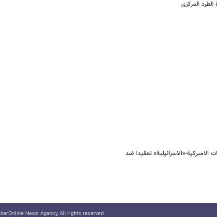
الطرد المرکزی
فتنة ۲۰۰۹ من اکثر السیناریوهات الامیرکیة-«الاسرائیلیة» تعقیدا ضد
arOnline News Agancy, All rights reserved.