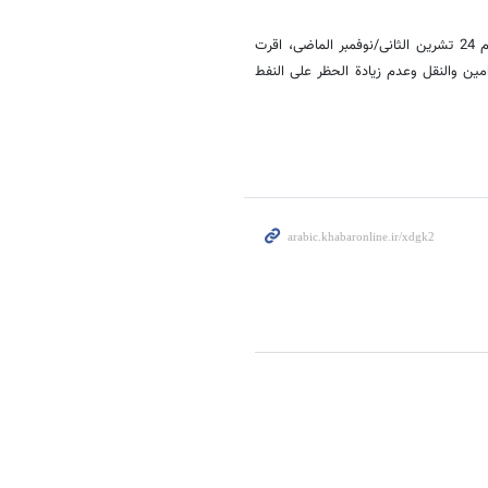
وتوصلت ایران ومجموعة 5+1 الى اتفاق تاریخی خلال مفاوضات فی جنیف، یوم 24 تشرین الثانی/نوفمبر الماضی، اقرت
مین والنقل وعدم زیادة الحظر على النفط