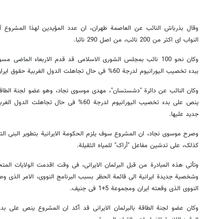
وقال بذرباش النائب عن العاصمة طهران، ان عدد المؤیدین لهذا المشروع آ
النواب ای اکثر من 200 نائب، من اصل 290 نائبا.
وکان نحو 100 نائب بمجلس الشورى الاسلامی قد قدم الاربعاء الماضی 
ببدء تخصیب الیورانیوم لدرجة 60% فی حال تجاهلت الدول الغربیة حقوق ایران النوویة.
وکان النائب عن دائرة "دشستسان"، مهدی موسوی نجاد، وهو عضو لجنة الطاق
ینص على بدء تخصیب الیورانیوم لدرجة 60% فی ح
جدید علیها.
وصرح موسوى نجاد، ان المشروع سوف یلزم الحکومة الایرانیة بتطویر البنى الت
کذلک، على تدشین مفاعل "أراک" للمیاه الثقیلة.
وشخصیة جدیدة ایرانیة الى قائمة الحظر بسبب البرنامج النووی، الامر الذی وصف
النووی الذی وقعته ایران ومجموعة 5+1 فی جنیف.