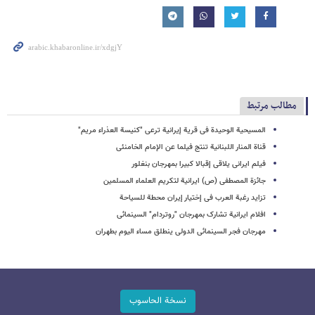
مطالب مرتبط
المسیحیة الوحیدة فی قریة إیرانیة ترعى "کنیسة العذراء مریم"
قناة المنار اللبنانیة تنتج فیلما عن الإمام الخامنئی
فیلم ایرانی یلاقی إقبالا کبیرا بمهرجان بنغلور
جائزة المصطفى (ص) ایرانیة لتکریم العلماء المسلمین
تزاید رغبة العرب فی إختیار إیران محطة للسیاحة
افلام ایرانیة تشارک بمهرجان "روتردام" السینمائی
مهرجان فجر السینمائی الدولی ینطلق مساء الیوم بطهران
نسخة الحاسوب