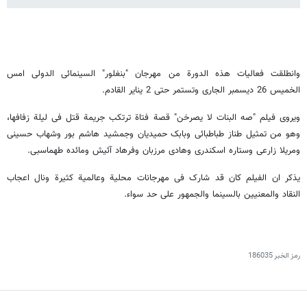
وانطلقت فعالیات هذه الدورة من مهرجان "بنغلور" السینمائی الدولی امس
الخمیس 26 دیسمبر الجاری وتستمر حتى 2 ینایر القادم.
ویروی فیلم "صه البنات لا یصرخن" قصة فتاة ترتکب جریمة قتل فی لیلة زفافها،
وهو من تمثیل طناز طباطبائی وبابک حمیدیان وجمشید هاشم بور وشهاب حسینی
ومریلا زارعی وستاره اسکندری وهادی مرزبان وفرهاد آئیش ومائده طهماسبی.
یذکر ان الفیلم کان قد شارک فی مهرجانات محلیة وعالمیة کثیرة ونال اعجاب
النقاد والمعنیین بالسینما والجمهور على حد سواء.
رمز الخبر
186035