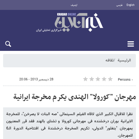
English
فارسی
أرشيف
الأحد 9 أغسطس 2026
الرئيسية
ثقافه
28 ديسمبر 2013 - 20:06
٠ Persons
مهرجان "کورولا" الهندی یکرم مخرجة ایرانیة
نظرا للاقبال الکبیر الذی لاقاه الفیلم السینمائی "صه البنات لا یصرخن"، للمخرجة
الایرانیة بوران درخشنده فی مهرجانی کورولا و تشنای بالهند فقد قرر المعنیون
بمهرجان "بنغلور" الدولی، تکریم المخرجة درخشندة فی افتتاحیة الدورة الـ6
للمهرجان.