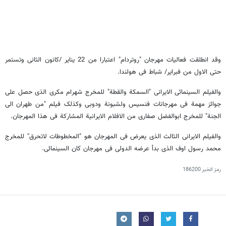
وقد انطلقت فعالیات مهرجان "روتردام" اعتبارا من 22 ینایر /کانون الثانی وتستمر
حتى الاول من فبرایر/ شباط فی هولندا.
والفیلم السینمائی الایرانی "السمکة والقطة" للمخرج شهرام مکری الذی حصل على
جوائز مهمة فی مهرجانات فنسیس ولشبونة ودوبی وکذلک فیلم "من طهران الى
الجنة" للمخرج ابوالفضل صفاری من الافلام الایرانیة المشارکة فی هذا المهرجان.
والفیلم الایرانی الثالث الذی یعرض فی المهرجان هو "المخطوطات لاتحرق" للمخرج
محمد رسول اوف الذی بدأ عرضه الدولی فی مهرجان کان السینمائی.
رمز الخبر
186200