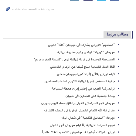
مطالب مرتبط
"المختوم" الایرانی یشارک فی مهرجان "داکا" الدولی
مهرجان "کورولا" الهندی یکرم مخرجة ایرانیة
المسیحیة الوحیدة فی قریة إیرانیة ترعى "کنیسة العذراء مریم"
قناة المنار اللبنانیة تنتج فیلما عن الإمام الخامنئی
فیلم ایرانی یلاقی إقبالا کبیرا بمهرجان بنغلور
جائزة المصطفى (ص) ایرانیة لتکریم العلماء المسلمین
تزاید رغبة العرب فی إختیار إیران محطة للسیاحة
رسالة جامعیة على الجدارن فی طهران
مهرجان فجر السینمائی الدولی ینطلق مساء الیوم بطهران
منزل آیة الله الامام الخمینی (رض) فی النجف الاشرف
مهرجان"التماثیل الثلجیة" فی شمال ایران
نجوم السینما الایرانیة بـ8 ایام مهرجان فجر الدولی
ایران.. شرکات أجنبیة تدعو لعرض "الاخدود 143" عالمیاً