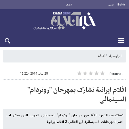
English
فارسی
أرشيف
الجمعة 7 أغسطس 2026
الرئيسية
ثقافه
25 يناير 2014 - 15:22
٠ Persons
افلام ایرانیة تشارک بمهرجان "روتردام"
السینمائی
تستضیف الدورة الـ43 من مهرجان "روتردام" السینمائی الدولی الذی یعتبر احد
اهم المهرجانات السینمائیة فی العالم، 3 افلام ایرانیة.