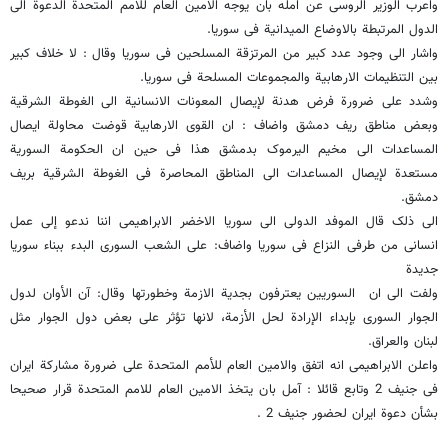
واعرب الوزیر الروسی عن امله بان یوجه الامین العام للامم المتحدة الدعوة الى
الدول المرتبطة بالاوضاع المیدانیة فی سوریا.
واشار الى وجود عدد کبیر من المرتزقة المسلحین فی سوریا وقال : لا خلاف کبیر
بین التنظیمات الارهابیة والمجموعات المسلحة فی سوریا.
وشدد على ضرورة فرض هدنة لإیصال المعونات الانسانیة الى الغوطة الشرقیة
وبعض مناطق ریف دمشق واضاف : ان القوى الارهابیة قوضت محاولة ایصال
المساعدات الى مخیم الیرموک بدمشق هذا فی حین ان الحکومة السوریة
مستعدة لإیصال المساعدات الى المناطق المحاصرة فی الغوطة الشرقیة بریف
دمشق.
الى ذلک قال الموفد الدولی الى سوریا الاخضر الابراهیمی اننا ندعو إلى عمل
انسانی من طرفی النزاع فی سوریا واضاف: على الشعب السوری البدء ببناء سوریا
جدیدة
ولفت الى ان السوریین یعترفون بجدیة الازمة وخطورتها وقال: آن الأوان لدول
الجوار السوری بإبداء الإرادة لحل الأزمة، لانها تؤثر على بعض دول الجوار مثل
لبنان والعراق.
واعلن الابراهیمی انه اتفق والامین العام للأمم المتحدة على ضرورة مشارکة ایران
فی جنیف 2 وتابع قائلا : آمل بان یتخذ الامین العام للامم المتحدة قرار صحیحا
بشأن دعوة ایران لحضور جنیف 2 .