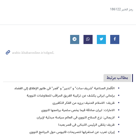
رمز الخبر
186122
مطالب مرتبط
الأقمار الصناعیة "شریف سات" و "تدبیر" و "فجر" فی طابور الإطلاق إلی الفضاء
برلمانی ایرانی یکشف عن ترکیبة الفریق المراقب للمفاوضات النوویة
ظریف: الاسلام الحنیف بریء من الفکر التکفیری
الامارات: ایران صادقة فیما یخص سلمیة برنامجها النووی
لاریجانی: نزع السلاح النووی فی العالم سیاسة مبدئیة لإیران
ظریف یلتقی الرئیس اللبنانی فی قصر بعبدا
إیران تعرب عن استغرابها لتصریحات فابیوس حول البرنامج النووی