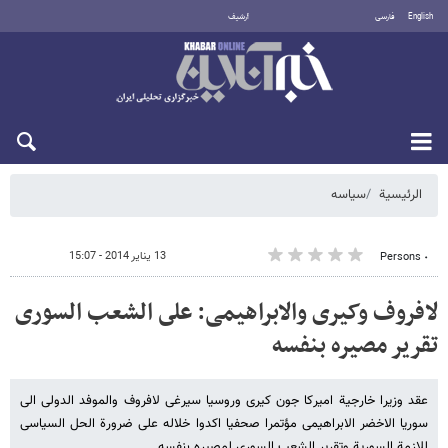
English
فارسی
أرشيف
الأحد 9 أغسطس 2026
الرئيسية
سیاسه
13 يناير 2014 - 15:07
٠ Persons
لافروف وکیری والابراهیمی: على الشعب السوری
تقریر مصیره بنفسه
عقد وزیرا خارجیة امیرکا جون کیری وروسیا سیرغی لافروف والموفد الدولی الى
سوریا الاخضر الابراهیمی مؤتمرا صحفیا اکدوا خلاله على ضرورة الحل السیاسی
للازمة السوریة وتقریر الشعب السوری لمصیره بنفسه.