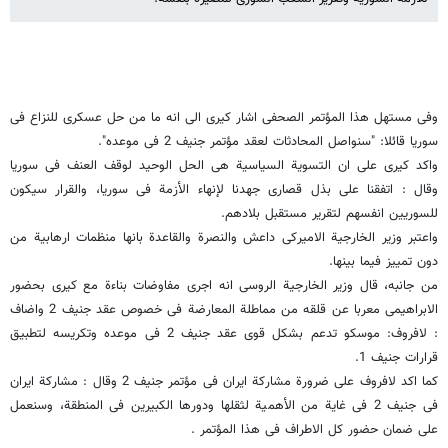
وفی مستهل هذا المؤتمر الصحفی اشار کیری الى انه ما من حل عسکری للنزاع فی
سوریا قائلا: "سنواصل المحادثات لعقد مؤتمر جنیف 2 فی موعده".
واکد کیری على ان التسویة السیاسیة هی الحل الوحید لوقف العنف فی سوریا
وقال : اتفقنا على بذل قصارى جهدنا لإنهاء الأزمة فی سوریا، والقرار سیکون
للسوریین انفسهم لتقریر مستقبل بلادهم.
واعتبر وزیر الخارجیة الامیرکی داعش والنصرة والقاعدة بانها منظمات ارهابیة من
دون تمییز فیما بینها.
من جانبه، قال وزیر الخارجیة الروسی انه اجرى مفاوضات بناءة مع کیری بحضور
الابراهیمی معربا عن قلقه من مماطلة المعارضة فی خصوص عقد جنیف 2 واضاف
: لافروف: موسکو تدعم بشکل قوی عقد جنیف 2 فی موعده وتکریسه لتطبیق
قرارات جنیف 1.
کما اکد لافروف على ضرورة مشارکة ایران فی مؤتمر جنیف 2 وقال : مشارکة ایران
فی جنیف 2 فی غایة من الأهمیة لثقلها ودورها الکبیرین فی المنطقة، وسنعمل
على ضمان حضور کل الاطراف فی هذا المؤتمر .