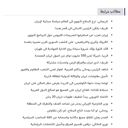
مطالب مرتبط
لاریجانی: نزع السلاح النووی فی العالم سیاسة مبدئیة لإیران
ظریف یلتقی الرئیس اللبنانی فی قصر بعبدا
إیران تعرب عن استغرابها لتصریحات فابیوس حول البرنامج النووی
لافروف وکیری والابراهیمی: على الشعب السوری تقریر مصیره بنفسه
قائد الثورة یؤکد ضرورة سیادة روح الادارة الجهادیة فی طهران
قریبا..امیرکا تحرر 550 ملیون دولار من اصول ایران المجمدة
ظریف: لدى ایران والعراق فرص وتحدیات مشترکة
شاهد الرئیس روحانی یتکلم العربیة: اهواز تعنی الشعب المقاوم والغیور
تأجیل مفاوضات ایران والوکالة الدولیة للطاقة الذریة
اوباما یجدد دعوة الکونغرس الى التریث بفرض حظر اضافی على ایران
جنبلاط لقناتنا: انفتاح ایران على الجمیع هو لصالح الدول العربیة
الاتحاد الاوروبی یبدأ تخفیف عقوبات ایران 20 ینایر
وزیر الخارجیة الإیرانی یحذر من تصاعد العنف والتطرف فی المنطقة
روحانی: لو کنا بصدد انتاج السلاح، لم نکن نتفاوض
الصدر یعلن اغلاق جمیع مکاتبه وانسحابه من کافة المناصب السیاسیة
نوری المالکی: نرفض تقسیم العراق وتأجیل الانتخابات البرلمانیة