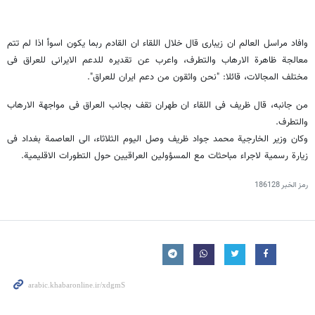
وافاد مراسل العالم ان زیباری قال خلال اللقاء ان القادم ربما یکون اسوأ اذا لم تتم
معالجة ظاهرة الارهاب والتطرف، واعرب عن تقدیره للدعم الایرانی للعراق فی
مختلف المجالات، قائلا: "نحن واثقون من دعم ایران للعراق".
من جانبه، قال ظریف فی اللقاء ان طهران تقف بجانب العراق فی مواجهة الارهاب
والتطرف.
وکان وزیر الخارجیة محمد جواد ظریف وصل الیوم الثلاثاء، الى العاصمة بغداد فی
زیارة رسمیة لاجراء مباحثات مع المسؤولین العراقیین حول التطورات الاقلیمیة.
رمز الخبر
186128