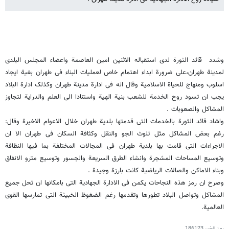
وشدد قائد الثورة لدى استقباله الاثنین امین العاصمة واعضاء المجلس البلدی
لمدینة طهران،على ضرورة ابداء اهتمام خاص لعملیات البناء فی طهران بغیة ایجاد
اسلوب ومنهاج للحیاة الاسلامیة وقال انه فی ادارة مدینة طهران وکذلک ادارة البلاد
یجب ان تسود روح الخدمة للشعب بنیة الهیة واستنادا الى العلم والدرایة لتجاوز
المشاکل والصعوبات .
واشاد قائد الثورة بالخدمات التی قدمتها بلدیة طهران خلال الاعوام الاخیرة وقال:
رغم بعض المشاکل مثل تلوث الجو والنقل وکثافة السکان فی طهران الا ان
الاجراءات التی قامت بها بلدیة طهران فی المجالات المختلفة بما فیها النظافة
وتوسیع المساحات المشجرة وانشاء الطرق السریعة والجسور وتوسیع مترو الانفاق
وبناء الاماکن والصالات الریاضیة کانت بارزة وجیدة .
وصرح ان رمز هذه النجاحات یکمن فی الادارة الجهادیة التی بامکانها ان تحل جمیع
المشاکل وتواصل البلاد تطورها وتقدمها رغم الضغوظ الخبیثة التی تمارسها القوى
العالمیة.
رمز الخبر
186123