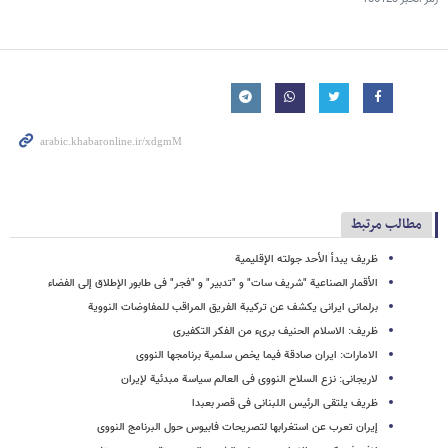
مطالب مرتبط
ظریف یبدأ الأحد جولته الإقلیمیة
الأقمار الصناعیة "شریف سات" و "تدبیر" و "فجر" فی طابور الإطلاق إلی الفضاء
برلمانی ایرانی یکشف عن ترکیبة الفریق المراقب للمفاوضات النوویة
ظریف: الاسلام الحنیف بریء من الفکر التکفیری
الامارات: ایران صادقة فیما یخص سلمیة برنامجها النووی
لاریجانی: نزع السلاح النووی فی العالم سیاسة مبدئیة لإیران
ظریف یلتقی الرئیس اللبنانی فی قصر بعبدا
إیران تعرب عن استغرابها لتصریحات فابیوس حول البرنامج النووی