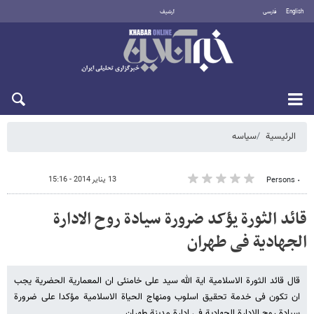
English
فارسی
أرشيف
الخميس 6 أغسطس 2026
الرئيسية
سیاسه
13 يناير 2014 - 15:16
٠ Persons
قائد الثورة یؤکد ضرورة سیادة روح الادارة
الجهادیة فی طهران
قال قائد الثورة الاسلامیة ایة الله سید علی خامنئی ان المعماریة الحضریة یجب
ان تکون فی خدمة تحقیق اسلوب ومنهاج الحیاة الاسلامیة مؤکدا على ضرورة
سیادة روح الادارة الجهادیة فی ادارة مدینة طهران .