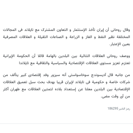
وقال روحانی أن إیران تأخذ الإستثمار و التعاون المشترک مع تایلاند فی المجالات
المختلفة نظیر النفط و الغاز و الزراعة و الصناعات الثقیلة و العلاقات المصرفیة
بعین الإعتبار.
ووصف روحانی العلاقات الثنائیة بین البلدین بالهامة قائلا أن الحکومة الإیرانیة
تعتزم تعزیز مستوی العلاقات الإقتصادیة والسیاسیة والثقافیة مع تایلاندا
من جانبه قال آدیسوندج سوخاسواستی أنه سیزور وفد إقتصادی کبیر یتألف من
شرکات خاصة و حکومیة فی تایلاند لإیران قریبا بهدف بحث سبل تعمیق العلاقات
الإقتصادیة بین البلدین معلنا عن إستعداد بلاده لتمتین العلاقات مع طهران أکثر
من أی وقت مضی.
رمز الخبر
186295