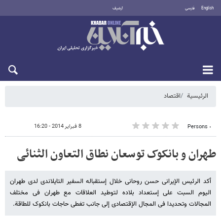
English
فارسی
أرشيف
السبت 8 أغسطس 2026
الرئيسية
اقتصاد
8 فبراير 2014 - 16:20
٠ Persons
طهران و بانکوک توسعان نطاق التعاون الثنائی
أکد الرئیس الإیرانی حسن روحانی خلال إستقباله السفیر التایلاندی لدی طهران
الیوم السبت علی إستعداد بلاده لتوطید العلاقات مع طهران فی مختلف
المجالات وتحدیدا فی المجال الإقتصادی إلی جانب تغطی حاجات بانکوک للطاقة.