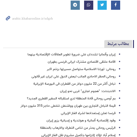
مطالب مرتبط
إیران وألمانیا تشددان علی ضرورة تطویر العلاقات الإقتصادیة بینهما
اقامة ملتقى اقتصادی مشترک ایرانی فرنسی بطهران
روحانی: ثورتنا الاسلامیة ستواصل مسیرتها بزخم اکبر
روحانی:الحظر الاحادی الجانب لبعض الدول على ایران غیر قانونی
تبادل أکثر من 22 ملیون دولار من القطران فی البورصة الإیرانیة
الاندبندنت: "هجوم تجاری" غربی نحو إیران
بم أوصى روحانی قادة المنطقة لدى استقباله السفیر القطری الجدید؟
قیمة التبادل التجاری بین طهران وواشنطن تتخطی حاجز 315 ملیون دولار
فرنسا تعلن إستعدادها لشراء الغاز الإیرانی
وفود إقتصادیة ألمانیة و هولندیة و إسبانیة یزور إیران
الرئیس روحانی یحذر من تنامی التطرف والارهاب بالمنطقة
إسلام آباد تؤکد إلتزامها بتکمیل مشروع نقل الغاز الإیرانی