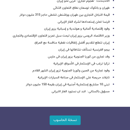
الاندبندنت: "هجوم تجاری" غربی نحو إیران
طهران و بانکوک توسعان نطاق التعاون الثنائی
قیمة التبادل التجاری بین طهران وواشنطن تتخطی حاجز 315 ملیون دولار
فرنسا تعلن إستعدادها لشراء الغاز الإیرانی
وفود إقتصادیة ألمانیة و هولندیة و إسبانیة یزور إیران
وزیر الاقتصاد الروسی یزور إیران لبحث سبل تعزیز التعاون الإقتصادی والتجاری
إیران تتطلع لتقدیم أفضل إتفاقیات نفطیة منافسة مع العراق
بیجو الفرنسیة تستأنف نشاطاتها فی إیران
وفد تجاری من کوریا الجنوبیة یزور إیران فی مارس
ترکیا ترغب فی الإستثمار فی الأسواق الإیرانیة
وفود تجاریة من الصین وکوریا الجنوبیة تزور إیران الشهر القادم
تایلاند حریصة علی الإستثمار فی صناعة السیارات الإیرانیة
تبنی 10 مشاریع إستثماریة أجنبیة فی إیران بقیمة 150 ملیون دولار
مسؤول باکستانی : لابد ان نستورد الغاز الایرانی
نسخة الحاسوب