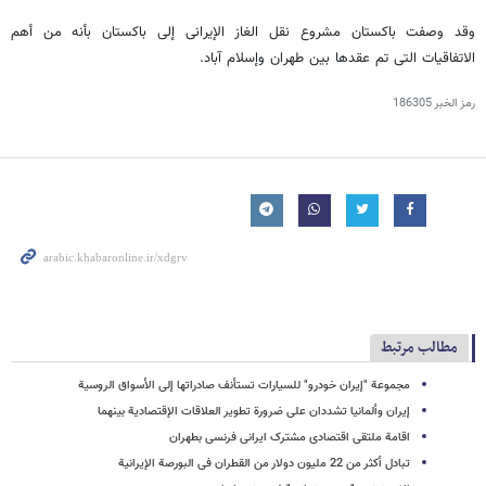
وقد وصفت باکستان مشروع نقل الغاز الإیرانی إلی باکستان بأنه من أهم
الاتفاقیات التی تم عقدها بین طهران وإسلام آباد.
رمز الخبر
186305
مطالب مرتبط
مجموعة "إیران خودرو" للسیارات تستأنف صادراتها إلى الأسواق الروسیة
إیران وألمانیا تشددان علی ضرورة تطویر العلاقات الإقتصادیة بینهما
اقامة ملتقى اقتصادی مشترک ایرانی فرنسی بطهران
تبادل أکثر من 22 ملیون دولار من القطران فی البورصة الإیرانیة