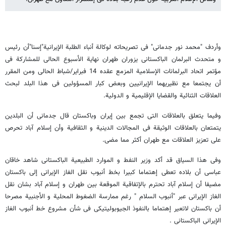
وأردف "محمد نور جدمانی" فی تصریحاته لوکالة أنباء الطلبة الإیرانیة"إسنا"أن رئیس
و متحدث البرلمان الباکستانی یزوران طهران نهایة الأسبوع الحالی للمشارکة فی
مؤتمر اتحاد البرلمانات الإسلامیة المزمع عقده 14 فبرایر/شباط الحالی ومن المقرر
أن یجتمعا مع نظیریهما الإیرانیین وبعض کبار المسؤولین فی هذا البلد لبحث
العلاقات الثنائیة والقضایا الإقلیمیة و الدولیة.
وفیما یتعلق بالعلاقات التی تجمع بین إیران وباکستان قال جدمانی أن البلدین
یتمتعان بالعلاقات الوثیقة فی المجالات الدینیة و الثقافیة وأن إسلام آباد تحرص
علی تعزیز العلاقات مع طهران أکثر مما مضی.
وفی هذا السیاق قد أکد وزیر النفط و الموارد الطبیعیة الباکستانی شاهد خاقان
عباسی أن بلاده تعطی إهتماما کبیرا بخط أنبوب نقل الغاز الإیرانی إلی باکستان
مضیفا أن إسلام آباد تحترم بالإتفاقیة الموقعة بین طهران و إسلام آباد بشان نقل
الغاز الإیرانی عبر "أنبوب السلام " رغم ممارسة الضغوط المحلیة و الأجنبیة مصرحا
أن باکستان لاتعیر إهتماما بالنفوذ الجیوبولیتیکی فی شأن مشروع خط أنبوب الغاز
الإیرانی الباکستانی .