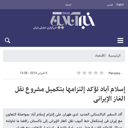
English
فارسی
أرشيف
الجمعة 7 أغسطس 2026
الرئيسية
اقتصاد
9 فبراير 2014 - 13:08
٠ Persons
إسلام آباد تؤکد إلتزامها بتکمیل مشروع نقل
الغاز الإیرانی
أکد السفیر الباکستانی الجدید لدی طهران علی إلتزام إسلام آباد بمواصلة التعاون
مع إیران فی إستکمال خط أنبوب نقل الغاز الإیرانی إلی باکستان رافضا ما تناولته
وسائل الإعلام الغربیة حول عدم رغبة بلاده فی إستمرار التعاون مع طهران.