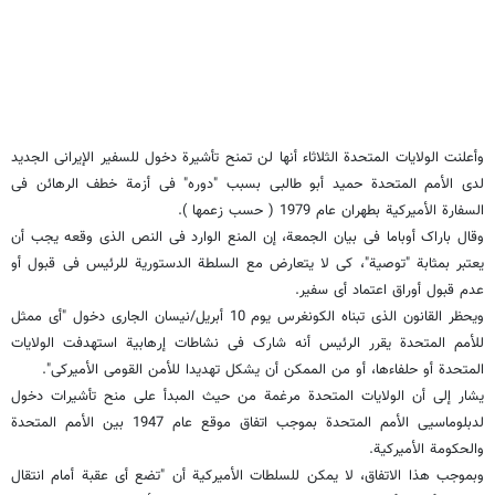
وأعلنت الولایات المتحدة الثلاثاء أنها لن تمنح تأشیرة دخول للسفیر الإیرانی الجدید
لدى الأمم المتحدة حمید أبو طالبی بسبب "دوره" فی أزمة خطف الرهائن فی
السفارة الأمیرکیة بطهران عام 1979 ( حسب زعمها ).
وقال باراک أوباما فی بیان الجمعة، إن المنع الوارد فی النص الذی وقعه یجب أن
یعتبر بمثابة "توصیة"، کی لا یتعارض مع السلطة الدستوریة للرئیس فی قبول أو
عدم قبول أوراق اعتماد أی سفیر.
ویحظر القانون الذی تبناه الکونغرس یوم 10 أبریل/نیسان الجاری دخول "أی ممثل
للأمم المتحدة یقرر الرئیس أنه شارک فی نشاطات إرهابیة استهدفت الولایات
المتحدة أو حلفاءها، أو من الممکن أن یشکل تهدیدا للأمن القومی الأمیرکی".
یشار إلى أن الولایات المتحدة مرغمة من حیث المبدأ على منح تأشیرات دخول
لدبلوماسیی الأمم المتحدة بموجب اتفاق موقع عام 1947 بین الأمم المتحدة
والحکومة الأمیرکیة.
وبموجب هذا الاتفاق، لا یمکن للسلطات الأمیرکیة أن "تضع أی عقبة أمام انتقال