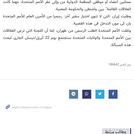
ممثلین أعضاء أو موظفی المنظمة الدولیة من وإلى مقر الأمم المتحدة، مهما کانت
العلاقات القائمة" بین واشنطن والحکومة المعنیة.
وطلبت إیران -التی لا تنوی اختیار سفیر آخر- رسمیا من الأمین العام للأمم المتحدة
بان کی مون التدخل فی هذه القضیة.
وتلقت الأمم المتحدة الطلب الرسمی من طهران، کما أن اللجنة التی ترعى العلاقات
بین الأمم المتحدة والولایات المتحدة ستجتمع یوم 22 أبریل/نیسان الجاری لبحث
هذه المسألة.
رمز الخبر
186642
مطالب مرتبط