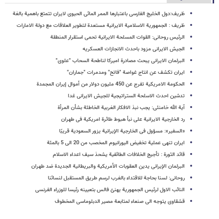
ظریف:دول الخلیج الفارسی باعتبارها الممر المائی الحیوی لایران تتمتع باهمیة بالغة
ظریف : الجمهوریة الاسلامیة الایرانیة مستعدة لتطویر العلاقات مع دولة الامارات
الرئیس روحانی: القوات المسلحة الایرانیة تحمی استقرار المنطقة
الجیش الایرانی مزود باحدث الانجازات العسکریه
البرلمان الایرانی یبحث مصادرة امیرکا لناطحة السحاب "علوی"
ایران تکشف عن انتاج غواصة "فاتح" ومدمرات "جماران"
الحکومة الامریکیة تفرج عن 450 ملیون دولار من أموال إیران المجمدة
تدشین احدث الاسلحة الستراتیجیة للجیش الایرانی غدا
آیة الله خامنئی: یجب نبذ الافکار الغربیة الخاطئة بشأن المرأة
رد الخارجیة الایرانیة علی نبأ هبوط طائرة امریکیة فی طهران
«السفیر»: مسؤول فی الخارجیة الإیرانیة یزور السعودیة قریبًا
ایران تنهی عملیة تخفیض الیورانیوم المخصب من 20 الى 5 بالمئة
قائد الثورة : تأجیج الخلافات الطائفیة یشحذ سیف اعداء الاسلام
البرلمان الإیرانی یدین العقوبات الأمریکیة والبریطانیة الجدیدة ضد طهران
روحانی: لسنا بحاجة للاقتداء بالغرب لرسم طریق المستقبل لنسائنا
النائب الاول لرئیس الجمهوریة یهنئ فالس بتعیینه رئیسا للوزراء الفرنسی
قشقاوی یتوجه الی صنعاء لمتابعة مصیر الدبلوماسی المخطوف