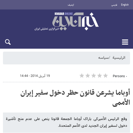
English
فارسی
أرشيف
السبت 8 أغسطس 2026
الرئيسية
سیاسه
19 أبريل 2014 - 14:44
٠ Persons
أوباما یشرعن قانون حظر دخول سفیر إیران
الأممی
وقع الرئیس الأمیرکی باراک أوباما الجمعة قانونا ینص على عدم منح تأشیرة
دخول لسفیر إیران الجدید لدى الأمم المتحدة.