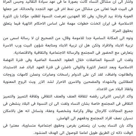
واشار الى ان مشاکل النساء کانت بصورة ما فی عهد سیادة التقالید وحبس المراة
فی البیت فیما تعانی من مشاکل من نمط اخر فی عهد التجدد والحداثة، عبر جعلها
العوبة واداة بید الرجال، وفی کلا العهدین تعرضت النسوة للظلم، مؤکدا بان الثورة
الاسلامیة فی ایران اتخذت خطوات مهمة على اساس الاحکام الالهیة فیما یتعلق
بحقوق المراة.
ونوه الى المکانة السامیة جدا للامومة وقال، من الصحیح ان لا رسالة اسمى من
تربیة الابناء والافراد ولکن هل ان تربیة الابناء ومتابعة شؤون البیت ورب الاسرة
یتعارض مع الحضور فی المجتمع والرسالة الاجتماعیة والثقافیة والاقتصادیة.
ولفت الى النسوة المناضلات خلال العقود الخمسة الماضیة وفی فترة النهضة
الاسلامیة وبعد انتصار الثورة واللواتی ناضلن فی فترة العهد البائد ضد الاستبداد
والطاغوت واضاف، لقد کن على الدوام راسخات وصابرات وعملن کامهات وزوجات
للمقاتلین والشهداء والمضحین والاسرى الاحرار لشد الازر وبث الروح المعنویة
وانقاذ البلاد من الاعداء.
واکد الرئیس الایرانی رفضه لثقافة العنف والعنف الثقافی وثقافة التمییز والتمییز
الثقافی فی المجتمع خاصة بشان النساء ولفت الى ان النسوة فی البلاد ینشطن فی
جمیع المجالات کالرجال بوقار وکرامة وشخصیة وعفة، وتساءل انه هل بالامکان
نسیان نصف افراد المجتمع ودفعهم الى الهامش.
واکد بان النساء یجب ان یتمتعن بفرص وحقوق اجتماعیة متساویة، معتبرا فی
الوقت ذاته ان الطریق طویل امامنا للوصول الى الهدف المنشود.