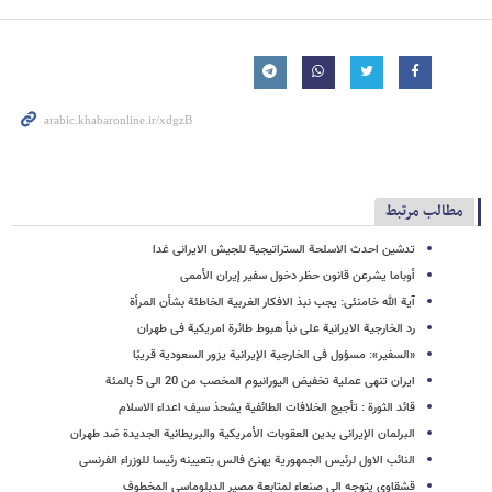
مطالب مرتبط
تدشین احدث الاسلحة الستراتیجیة للجیش الایرانی غدا
أوباما یشرعن قانون حظر دخول سفیر إیران الأممی
آیة الله خامنئی: یجب نبذ الافکار الغربیة الخاطئة بشأن المرأة
رد الخارجیة الایرانیة علی نبأ هبوط طائرة امریکیة فی طهران
«السفیر»: مسؤول فی الخارجیة الإیرانیة یزور السعودیة قریبًا
ایران تنهی عملیة تخفیض الیورانیوم المخصب من 20 الى 5 بالمئة
قائد الثورة : تأجیج الخلافات الطائفیة یشحذ سیف اعداء الاسلام
البرلمان الإیرانی یدین العقوبات الأمریکیة والبریطانیة الجدیدة ضد طهران
النائب الاول لرئیس الجمهوریة یهنئ فالس بتعیینه رئیسا للوزراء الفرنسی
قشقاوی یتوجه الی صنعاء لمتابعة مصیر الدبلوماسی المخطوف