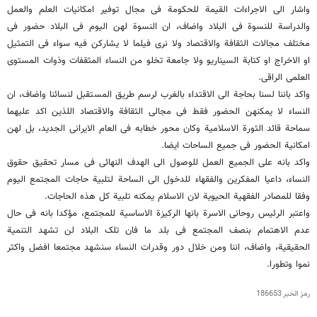
واشار الى الاجراءات القیمة للحکومة فی مجال توفیر امکانیات العلم والعمل
والدراسة للنسوة فی البلاد واضاف، ان النسوة لهن الیوم فی البلاد حضور فی
مختلف مجالات الثقافة والاقتصاد ولا نرى فیلما لا یشارکن فیه سواء فی التمثیل
او الاخراج او کتابة السیناریو ولا جامعة تخلو من النساء المثقفات وذوات المستوى
العلمی الراقی.
واکد باننا لسنا بحاجة الى الاقتداء بالغرب لرسم طریق المستقبل لنسائنا واضاف، ان
النساء لا یمکنهن الحضور فقط فی مجالی الثقافة والاقتصاد اللذین اکد علیهما
سماحة قائد الثورة الاسلامیة وکان محور خطابه فی العام الایرانی الجدید، بل لهن
امکانیة الحضور فی جمیع الساحات ایضا.
واکد بانه على الجمیع العمل للوصول الى الهدف النهائی فی مسار تحقیق حقوق
النساء، داعیا المفکرین والفقهاء للدخول الى الساحة لتلبیة حاجات المجتمع الیوم
وفقا للمصادر الفقهیة الحیویة لان الاسلام یمکنه تلبیة کل هذه الحاجات.
واعتبر الرئیس روحانی الاسرة بانها الرکیزة الاساسیة للمجتمع، مؤکدا بانه فی حال
عدم الاهتمام بنصف المجتمع فی بلد ما فان تلک البلاد لن تشهد التنمیة
الحقیقیة، واضاف، اننا ومن خلال دور وقدرات النساء سنشهد مجتمعا افضل واکثر
نموا وتطورا.
رمز الخبر
186653