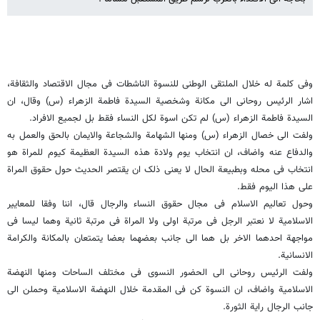
وفی کلمة له خلال الملتقى الوطنی للنسوة الناشطات فی مجال الاقتصاد والثقافة،
اشار الرئیس روحانی الى مکانة وشخصیة السیدة فاطمة الزهراء (س) وقال، ان
السیدة فاطمة الزهراء (س) لم تکن اسوة لکل النساء فقط بل لجمیع الافراد.
ولفت الى خصال الزهراء (س) ومنها الشهامة والشجاعة والایمان بالحق والعمل به
والدفاع عنه واضاف، ان انتخاب یوم ولادة هذه السیدة العظیمة کیوم للمراة هو
انتخاب فی محله وبطبیعة الحال لا یعنی ذلک ان یقتصر الحدیث حول حقوق المراة
على هذا الیوم فقط.
وحول تعالیم الاسلام فی مجال حقوق النساء والرجال قال، اننا وفقا للمعاییر
الاسلامیة لا نعتبر الرجل فی مرتبة اولى ولا المراة فی مرتبة ثانیة وهما لیسا فی
مواجهة احدهما الاخر بل هما الى جانب بعضهما بعضا یتمتعان بالمکانة والکرامة
الانسانیة.
ولفت الرئیس روحانی الى الحضور النسوی فی مختلف الساحات ومنها النهضة
الاسلامیة واضاف، ان النسوة کن فی المقدمة خلال النهضة الاسلامیة وحملن الى
جانب الرجال رایة الثورة.