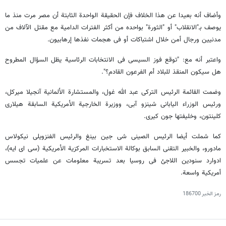
وأضاف أنه بعیدا عن هذا الخلاف فإن الحقیقة الواحدة الثابتة أن مصر مرت منذ ما
یوصف بـ"الانقلاب" أو "الثورة" بواحده من أکثر الفترات الدامیة مع مقتل الآلاف من
مدنیین ورجال أمن خلال اشتباکات أو فی هجمات نفذها إرهابیون.
واعتبر أنه مع: "توقع فوز السیسی فی الانتخابات الرئاسیة یظل السؤال المطروح
هل سیکون المنقذ للبلاد أم الفرعون القادم؟".
وضمت القائمة الرئیس الترکی عبد الله غول، والمستشارة الألمانیة آنجیلا میرکل،
ورئیس الوزراء الیابانی شینزو آبی، ووزیرة الخارجیة الأمریکیة السابقة هیلاری
کلینتون، وخلیفتها جون کیری.
کما شملت أیضا الرئیس الصینی شی جین بینغ والرئیس الفنزویلی نیکولاس
مادورو، والخبیر التقنی السابق بوکالة الاستخبارات المرکزیة الأمریکیة (سی ای ایه)،
ادوارد سنودین اللاجئ فی روسیا بعد تسریبة معلومات عن علمیات تجسس
أمریکیة واسعة.
رمز الخبر
186700