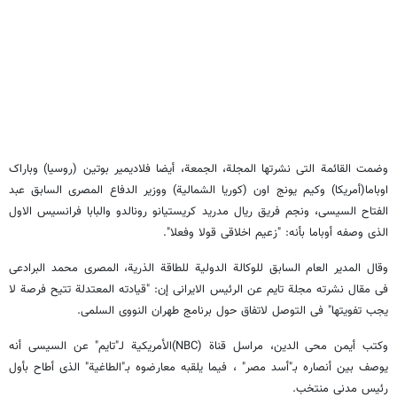
وضمت القائمة التی نشرتها المجلة، الجمعة، أیضا فلادیمیر بوتین (روسیا) وباراک
اوباما(أمریکا) وکیم یونج اون (کوریا الشمالیة) ووزیر الدفاع المصری السابق عبد
الفتاح السیسی، ونجم فریق ریال مدرید کریستیانو رونالدو والبابا فرانسیس الاول
الذی وصفه أوباما بأنه: "زعیم اخلاقی قولا وفعلا".
وقال المدیر العام السابق للوکالة الدولیة للطاقة الذریة، المصری محمد البرادعی
فی مقال نشرته مجلة تایم عن الرئیس الایرانی إن: "قیادته المعتدلة تتیح فرصة لا
یجب تفویتها" فی التوصل لاتفاق حول برنامج طهران النووی السلمی.
وکتب أیمن محی الدین، مراسل قناة (NBC)الأمریکیة لـ"تایم" عن السیسی أنه
یوصف بین أنصاره بـ"أسد مصر" ، فیما یلقبه معارضوه بـ"الطاغیة" الذی أطاح بأول
رئیس مدنی منتخب.