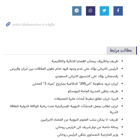
مطالب مرتبط
ظریف ولافروف یبحثان القضایا الثنائیة والاقلیمیة
الرئیس الایرانی یؤکد علی عدم وجود قیود امام تطویر العلاقات بین ایران وقبرص
رفسنجانی یؤکد على التنسیق الایرانی السعودی
ایران تزود منظومة "اس200" الدفاعیة بصاروخ "صیاد 3" المحلی
ظریف یلتقی المدیرة العامة للیونسکو
قریبا..ایران تطلق سفینة أبحاث عابرة للمحیطات
ایران تطالب بجعل المنشآت النوویة الإسرائیلیة تحت رعایة الوکالة الدولیة للطاقة
الذریة
ظریف: لا یمکن سلب العلوم النوویة من العلماء الایرانیین
رسالة خاصة من نواز شریف الی الرئیس روحانی
وزیر الخارجیة النمساوی یلتقی الرئیس روحانی