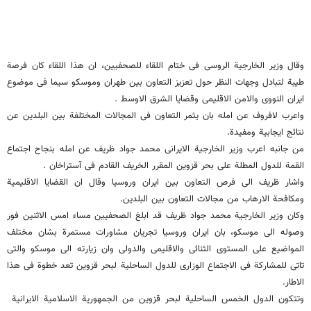
وقال وزیر الخارجیة الروسی فی ختام اللقاء للصحفیین، ان هذا اللقاء کان فرصة
طیبة لتبادل وجهات النظر حول تعزیز التعاون بین طهران وموسکو سیما فی موضوع
ایران النووی والامن الاقلیمی وقضایا الشرق الاوسط .
واعرب لافروف عن امله بان یثمر التعاون فی المجالات المختلفة بین البلدین عن
نتائج ایجابیة ومفیدة.
من جانبه اعرب وزیر الخارجیة الایرانی محمد جواد ظریف عن امله بنجاح اجتماع
القمة للدول المطلة علی بحر قزوین المقرر الخریف القادم فی آستراخان .
واشار ظریف الی فرص التعاون بین ایران وروسیا وقال ان القضایا الاقلیمیة
ومکافحة الارهاب من مجالات التعاون بین البلدین.
وکان وزیر الخارجیة محمد جواد ظریف قد ابلغ الصحفیین مساء امس الاثنین فور
وصوله الی موسکو، بان ایران وروسیا تجریان مشاورات مستمرة بشان مختلف
المواضیع علی المستوی الثنائی والاقلیمی والدولی وان زیارته الی موسکو والتی
تاتی للمشارکة فی الاجتماع الوزاری للدول الساحلیة لبحر قزوین تعد خطوة فی هذا
الاطار.
وتتکون الدول الخمس الساحلیة لبحر قزوین من الجمهوریة الاسلامیة الایرانیة