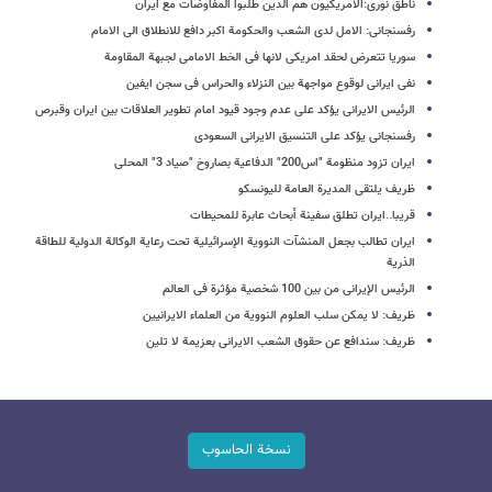
ناطق نوری:الامریکیون هم الذین طلبوا المفاوضات مع ایران
رفسنجانی: الامل لدی الشعب والحکومة اکبر دافع للانطلاق الی الامام
سوریا تتعرض لحقد امریکی لانها فی الخط الامامی لجبهة المقاومة
نفی ایرانی لوقوع مواجهة بین النزلاء والحراس فی سجن ایفین
الرئیس الایرانی یؤکد علی عدم وجود قیود امام تطویر العلاقات بین ایران وقبرص
رفسنجانی یؤکد على التنسیق الایرانی السعودی
ایران تزود منظومة "اس200" الدفاعیة بصاروخ "صیاد 3" المحلی
ظریف یلتقی المدیرة العامة للیونسکو
قریبا..ایران تطلق سفینة أبحاث عابرة للمحیطات
ایران تطالب بجعل المنشآت النوویة الإسرائیلیة تحت رعایة الوکالة الدولیة للطاقة
الذریة
الرئیس الإیرانی من بین 100 شخصیة مؤثرة فی العالم
ظریف: لا یمکن سلب العلوم النوویة من العلماء الایرانیین
ظریف: سندافع عن حقوق الشعب الایرانی بعزیمة لا تلین
نسخة الحاسوب