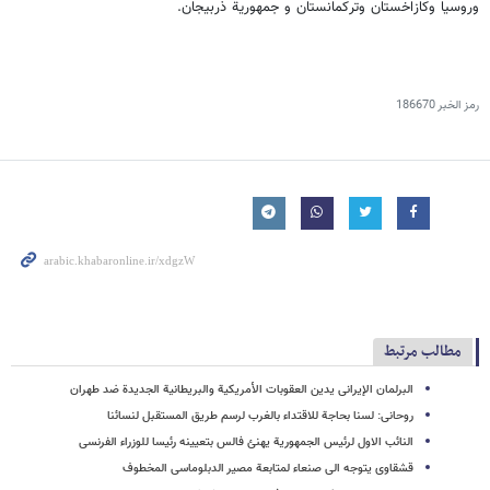
وروسیا وکازاخستان وترکمانستان و جمهوریة ذربیجان.
رمز الخبر
186670
مطالب مرتبط
البرلمان الإیرانی یدین العقوبات الأمریکیة والبریطانیة الجدیدة ضد طهران
روحانی: لسنا بحاجة للاقتداء بالغرب لرسم طریق المستقبل لنسائنا
النائب الاول لرئیس الجمهوریة یهنئ فالس بتعیینه رئیسا للوزراء الفرنسی
قشقاوی یتوجه الی صنعاء لمتابعة مصیر الدبلوماسی المخطوف