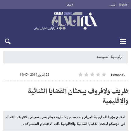
English
فارسی
أرشيف
الخميس 6 أغسطس 2026
الرئيسية
سیاسه
22 أبريل 2014 - 14:40
٠ Persons
ظریف ولافروف یبحثان القضایا الثنائیة
والاقلیمیة
اجتمع وزیرا الخارجیة الایرانی محمد جواد ظریف والروسی سیرغی لافروف الثلاثاء
فی موسکو لبحث القضایا الثنائیة والاقلیمیة ذات الاهتمام المشترک .