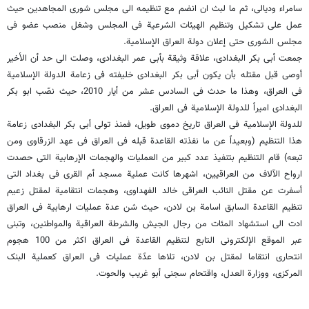
سامراء ودیالى، ثم ما لبث ان انضم مع تنظیمه الى مجلس شورى المجاهدین حیث
عمل على تشکیل وتنظیم الهیئات الشرعیة فی المجلس وشغل منصب عضو فی
مجلس الشورى حتى إعلان دولة العراق الإسلامیة.
جمعت أبی بکر البغدادی، علاقة وثیقة بأبی عمر البغدادی، وصلت الى حد أن الأخیر
أوصى قبل مقتله بأن یکون أبی بکر البغدادی خلیفته فی زعامة الدولة الإسلامیة
فی العراق، وهذا ما حدث فی السادس عشر من أیار 2010، حیث نصّب ابو بکر
البغدادی امیراً للدولة الإسلامیة فی العراق.
للدولة الإسلامیة فی العراق تاریخ دموی طویل، فمنذ تولی أبی بکر البغدادی زعامة
هذا التنظیم (وبعیداً عن ما نفذته القاعدة قبله فی العراق فی عهد الزرقاوی ومن
تبعه) قام التنظیم بتنفیذ عدد کبیر من العملیات والهجمات الإرهابیة التی حصدت
ارواح الآلاف من العراقیین، اشهرها کانت عملیة مسجد أم القرى فی بغداد التی
أسفرت عن مقتل النائب العراقی خالد الفهداوی، وهجمات انتقامیة لمقتل زعیم
تنظیم القاعدة السابق اسامة بن لادن، حیث شن عدة عملیات ارهابیة فی العراق
ادت الى استشهاد المئات من رجال الجیش والشرطة العراقیة والمواطنین، وتبنى
عبر الموقع الإلکترونی التابع لتنظیم القاعدة فی العراق اکثر من 100 هجوم
انتحاری انتقاما لمقتل بن لادن، تلاها عدًة عملیات فی العراق کعملیة البنک
المرکزی، ووزارة العدل، واقتحام سجنی أبو غریب والحوت.