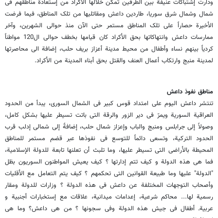
ودارت إشتباکات عنیفة بین الطرفین تمکن خلالها الأکراد من إستعادة مناطقهم فی
شمال وشمال شرق سوریا، طاردین داعش ومقاتلیها من تلک المناطق، فیما فرضت
الأخیرة حصاراً على تلک المناطق مستمر حتى الآن منذ حوالی الشهرین، وآخر
ممارسات داعش وانتهاکاتها بحق الأکراد کان قیامها بخطف حوالی ال120 مواطناً
کردیاً بینهم نساء وأطفال من محیط مدینة أعزاز بریف حلب، إضافة الى محاصرتها
لمدینة منبج وارتکاب أعمال العنف والقتل بحق أبناء المدینة من الأکراد.
مناطق نفوذ داعش
تنتشر داعش الیوم على امتداد قوس کبیر فی الشمال السوری، یبدأ من الحدود
العراقیة السوریة ویمرّ فی دیر الزور والرقة التی باتت تسیطر علیها بشکل کامل،
وصولاً إلى جرابلس ومنبج والباب وإعزاز شمال حلب، إضافةً إلى شمالی إدلب قرب
الحدود الترکیة، وتسعى دائماً للتوسع فی نفوذها عبر قضم مستمر للمناطق
المحیطة بالأراضی التی تسیطر علیها، وما تلبث أن تعلنها تابعة للدولة الإسلامیة،
فما هی هذه الدولة و کیف تتم إدارتها ؟ کیف یعیش المواطنون السوریون بظل
"الدولة" علیها وما طبیعة القوانین التی تحکمهم ؟ کیف یتم التعامل مع الأقلیات
وأصحاب التوجهات المختلفة عن داعش فی هذه الدولة ؟ وزارات للدولة ومقار
رسمیة لها... محاکم شرعیة، إعدامات میدانیة، علاقات مع إستخبارات أجنبیة و
عربیةـ أطفال فی جیش هذه الدولة وفی سجونها ؟ من هی داعش؟ وما هی