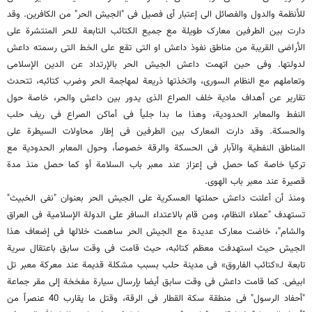
للأنظمة والدول والفصائل الى إعتبار أی فصیل فی "الجیش الحر" من الکافرین. وقد
دارت بین الطرفین معارک طویلة مع جمیع الکتائب التابعة للحر المنتشرة على
الأراضی القریبة من مناطق نفوذ داعش او التی تقع على الخط التی رسمته داعش
لدولتها. وفی حین اتهمت داعش الجیش الحر بالإرتداد عن الدین الإسلامی
وتعاملهم مع النظام السوری، واتخذتها ذریعة لمهاجمة الحر وضرب کتائبه، تتحدث
تقاریر عن أهداف مادیة خلف الصراع الذی یدور بین داعش والحر، خاصة حول
النفط والمعابر الحدودیة، وهذا ما بدا جلیاً فی أماکن الصراع فی ریف حلب
والحسکة. وقد دارت المعارک بین الطرفین فی إطار محاولات السیطرة على
المناطق النفطیة والآبار فی الحسکة والرقة خصوصاً، وحول المعابر الحدودیة مع
ترکیا خاصة کما حصل فی إعزاز عند معبر باب السلامة أو کما حصل منذ مدة
قصیرة عند معبر باب الهوى.
ومنذ أن أعلنت داعش حملتها العسکریة على الجیش الحر بعنوان "نفی الخبیث"
تستهدف "عملاء النظام، ومن قام بالاعتداء السافر على الدولة الإسلامیة فی العراق
والشام"، خاضت معارک عدیدة مع الجیش الحر ساهمت خلالها فی إضعاف هذا
الجیش حیث استهدفت معظم کتائبه، حیث قامت فی وقت سابق باعتقال سریة
تابعة لـ«کتائب الفاروق» فی مدینة حلب بسبب مشکلة قدیمة عند معرکة معبر تل
ابیض. کما قامت داعش فی وقت سابق أیضا بإرسال سیارة مفخخة إلى مقر جماعة
"أحفاد الرسول" فی منطقة سکة القطار فی الرقة، وقتل ما یقارب 40 عنصراً من