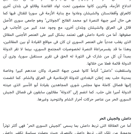
اندلاع الأزمة، وآخرین کانوا منضوین تحت لواء القاعدة وقاتلو فی بلدان أخرى
کالعراق وأفغانستان والشیشان وعادوا مع بدایة الأزمة فی سوریا للقتال فیها کما
هی حال أمیر جبهة النصرة ابو محمد الفاتح "الجولانی" وهو جامعی سوری الأصل
قاتل فی العراق والشیشان وبلدان أخرى، مع وجود عدد کبیر من الأجانب فی
صفوفها. أما من ناحیة داعش فهی تعتمد بشکل کبیر على العنصر الأجنبی المقاتل
الذی یغلب عددیاً على العنصر السوری ان کان فی مواقع القیادة أو بین المقاتلین،
وهذا ما قد یفسرمراعاة النصرة لخصوصیات المجتمع السوری، بینما لا تقر الدولة
بمبدأ أن کل من شارک فی الثورة له الحق فی تقریر مستقبل سوریا، وترى أن
الدولة قائمة فعلا من خلالها.
واستقطبت "داعش" أتباعاً کانوا ضمن جبهة النصرة، وکان عددهم کبیرا وخاصة
بمدینة حلب بعد إعلان البغدادی للدولة الإسلامیة فی العراق والشام. کما انضمت
إلیها فصائل کاملة منها مجلس شورى المجاهدین بقیادة أبو الأسیر الذی عینته
الدولة أمیرا على حلب. کما انضم إلى "الدولة" مقاتلون سابقون فی فصائل الجیش
السوری الحر من عناصر حرکات أحرار الشام والتوحید وغیرها.
داعش والجیش الحر
أما عن العلاقة التی تربط داعش بما یسمى "الجیش السوری الحر" فهی أکثر توتراً
ودمویة من تلک التی تربط داعش بالنصرة، حیث وصلت سیاسة تکفیر داعش