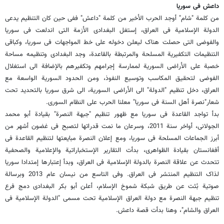
داعش فی سوریا
من کلمة "شام" أوجد الحرب الأخیر من کلمة "داعش" ففی حین کان التنظیم یدعى
الدولة الإسلامیة فی العراق، إستغل البغدادی الأزمة التی اندلعت فی سوریا
والفوضى التی حصلت هناک لیعلن دخوله على خط المواجهات فی سوریا، وکباقی
التنظیمات التکفیریة المسلحة والمرتبطة بالقاعدة، وجد البغدادی وتنظیمه مساحة
خصبة على الأراضی السوریة لممارسة إجرامهم وتکفیرهم بالإضافة الى استغلال
الفوضى لتحقیق المکاسب وتوسیع النفوذ، ومن الحدود السوریة الواسعة مع
العراق، دخل تنظیم "الدولة" الى الأراضی السوریة، الى شرق سوریا بالتحدید تحت
شعار"نصرة أهل السنة فی سوریا" معلنا الحرب على النظام السوری.
بدأ تواجد القاعدة فی سوریا مع ظهور تنظیم "جبهة النصرة" بقیادة أبو محمد
الجولانی، أواخر سنة 2011، وسرعان ما نمت قدراتها لتصبح فی غضون أشهر من
أبرز الجماعات المسلحة فی سوریا، ومع إعلان النصرة مبایعتها لتنظیم القاعدة فی
أفغانستان بقیادة الظواهری، بدأت التقاریر الإستخباراتیة والإعلامیة والصحفیة
تتحدث عن علاقة النصرة بالدولة الإسلامیة فی العراق، وبدأ إعتبارها إمتدادا سوریا
لذاک التنظیم المنتشر فی العراق. وفی التاسع من نیسان عام 2013 وبرسالة
صوتیة بُثت عن طریق شبکة شموخ الإسلام، أعلن أبو بکر البغدادی دمج فرع
تنظیم جبهة النصرة مع دولة العراق الإسلامیة تحت مسمى "الدولة الإسلامیة فی
العراق والشام"، وهنا بدأت قصة داعش.