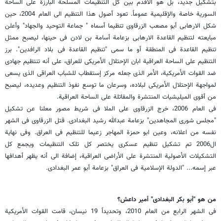
بتشکیل جدید، بل هو الأقدم بین کل التنظیمات المسلحة البارزة على الساحة
السوریة خاصة والإقلیمیة عموماً. تعود أصول هذا التنظیم الى العام 2004، حین
شکل الارهابی أبو مصعب الزرقاوی تنظیما أسماه " جماعة التوحید والجهاد" وأعلن
مبایعته لتنظیم القاعدة الارهابی بزعامة أسامة بن لادن فی حینها، لیصبح ممثل
تنظیم القاعدة فی المنطقة أو ما سمی "تنظیم القاعدة فی بلاد الرافدین". برز
التنظیم على الساحة العراقیة ابان الإحتلال الأمریکی للعراق، على أنه تنتظیم جهادی
ضد القوات الأمریکیة، الأمر الذی جعله مرکز إستقطاب للشباب العراقی الذی یسعى
لمواجهة الإحتلال الأمریکی لبلاده، وسرعان ما توسع نفوذ التنظیم وعدیده، لیصبح
من أقوى المیلیشیات المنتشرة والمقاتلة على الساحة العراقیة.
فی العام 2006، خرج الزرقاوی على الملا فی شریط مصور معلنا عن تشکیل
"مجلس شورى المجاهدین" بزعامة عبدالله رشید البغدادی. قتل الزرقاوی فی الشهر
نفسه من اعلانه، وعین ابو حمزة المهاجر زعیما للتنظیم فی العراق. وفی نهایة
ال2006 تم تشکیل تنظیم عسکری یختصر کل تلک التنظیمات ویجمع کل
التشکیلات الأصولیة المنتشرة على الأراضی العراقیة، إضافة الى أنه یظهر أهدافها
عبر إسمه... "الدولة الإسلامیة فی العراق" بزعامة أبو عمر البغدادی.
من هو "أبو بکر البغدادی" أمیر داعش؟
فی الشهر الرابع من العام 2010، وتحدیداً 19 نیسان، قامت القوات الأمریکیة