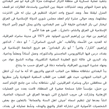
بتنفیذ عملیة عسکریة فی منطقة الثرثار استهدفت منزلا کان فیه ابو عمر البغدادی
وابو حمزة المهاجر وبعد اشتباکات عنیفة بین الجانبین واستدعاء الطائرات تم قصف
المنزل لیقتلا معاً. وبعد اسبوع واحد اعترف التنظیم فی بیان له على الانترنت
بمقتلهما، وبعد حوالی عشرة ایام انعقد مجلس شورى الدولة الإسلامیة فی العراق
لیختار ابی بکر البغدادی خلیفة لأبی عمر البغدادی، والذی یمثل الیوم (أمیر الدولة
الإسلامیة فی العراق والشام، داعش)... فمن هو هذا الأمیر ؟
إبراهیم بن عواد بن إبراهیم البدری المولود عام 1971 فی مدینة سامراء العراقیة،
له العدید من الأسماء والألقاب، "علی البدری السامرائی"، " أبو دعاء "، الدکتور
إبراهیم، "الکرار"، واخیراً " أبو بکر البغدادی". هو خریج الجامعة الإسلامیة فی
بغداد، درس فیها البکالوریوس، الماجستیر والدکتوراه، وعمل أستاذاً ومعلماً وداعیة.
ولد البدری فی عائلة تتبع العقیدة السلفیة التکفیریة، ووالده الشیخ عواد من
وجهاء عشیرة البوبدری العراقیة، وأعمامه دعاة فی العراق حسب ما یشاع.
بدأ البغدادی نشاطاته منطلقا من الجانب الدعوی والتربوی الا أنه ما لبث أن انتقل
الى الجانب الجهادی، حیث ظهر کقطب من اقطاب السلفیة الجهادیة وأبرز منظریها
فی محافظتی دیالى وسامراء العراقیتین. أولى نشاطاته بدأت من جامع الإمام أحمد
بن حنبل، مؤسساً خلایا مسلحة صغیرة فی المنطقة، قامت بعدد من العملیات
الإرهابیة وشارکت فی حروب الشوارع التی شهدها العراق فی السنوات الماضیة.
انشأ بعدها اول تنظیم اسماه "جیش اهل السنة والجماعة" بالتعاون مع بعض
الشخصیات الأصولیة التی تشارکه الفکر والنهج والهدف، ونشّط عملیاته فی بغداد،