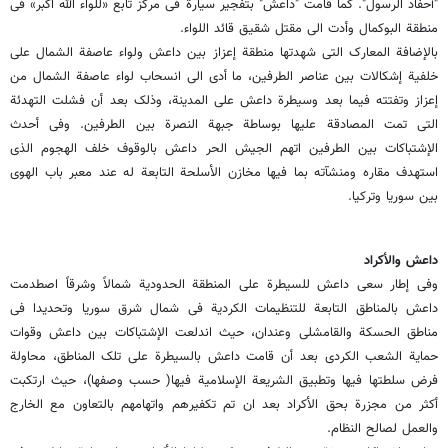
"أحفاد الرسول". کما قامت "داعش" بتفجیر سیارة فی مرکز تابع «للواء الله اکبر» فی
منطقة البوکمال وأدت الى مقتل شقیق قائد اللواء.
بالإضافة المعارک التی شهدتها منطقة إعزاز بین داعش ولواء عاصفة الشمال على
خلفیة إشکالات بین عناصر الطرفین، ما أدى الى انسحاب لواء عاصفة الشمال من
إعزاز وتفتته فیما بعد وسیطرة داعش على المدینة، وذلک بعد أن فشلت التهدئة
التی تمت المصادقة علیها بوساطة جبهة النصرة بین الطرفین. وفی أحدث
الإشتباکات بین الطرفین اتهم الجیش الحر داعش بالوقوف خلف الهجوم الذی
استهدف مقاره ومنشآته بما فیها مخازن الأسلحة التابعة له عند معبر باب الهوى
بین سوریا وترکیا.
داعش والأکراد
وفی إطار سعی داعش للسیطرة على المنطقة الحدودیة شمالاً وشرقاً اصطدمت
داعش بالمناطق التابعة للتنظیمات الکردیة فی شمال شرق سوریا وتحدیدا فی
مناطق الحسکة والقامشلی وعندان، حیث اندلعت الإشتباکات بین داعش وقوات
حمایة الشعب الکردی بعد أن قامت داعش بالسیطرة على تلک المناطق، محاولة
فرض سلطتها فیها وتطبیق الشریعة الإسلامیة فیها( حسب وصفها)، حیث ارتکبت
أکثر من مجزرة بحق الأکراد بعد ان تم تکفیرهم واتهامهم بالتعاون مع الخارج
والعمل لصالح النظام.