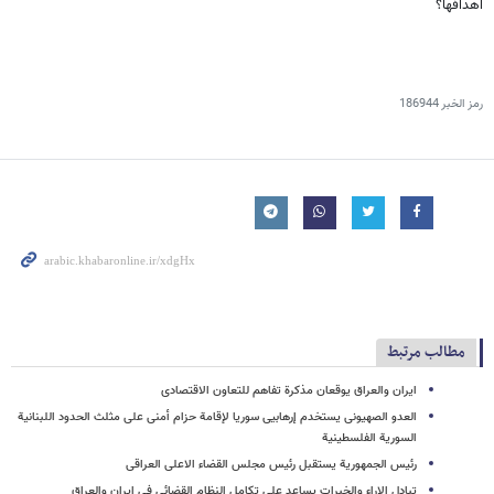
اهدافها؟
رمز الخبر
186944
مطالب مرتبط
ایران والعراق یوقعان مذکرة تفاهم للتعاون الاقتصادی
العدو الصهیونی یستخدم إرهابیی سوریا لإقامة حزام أمنی علی مثلث الحدود اللبنانیة
السوریة الفلسطینیة
رئیس الجمهوریة یستقبل رئیس مجلس القضاء الاعلی العراقی
تبادل الاراء والخبرات یساعد علی تکامل النظام القضائی فی ایران والعراق