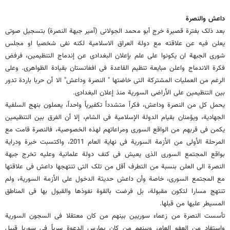
داعش والنصرة
بعد ذلک بفترة قصیرة خرج أبو محمد الجولانی (أمیر جبهة النصرة) بتسجیل صوتی
یعلن فیه عن علاقته مع دولة العراق الاسلامیة لکنه نفى شخصیا او مجلس
شورى الجبهة ان یکونوا على علم بإعلان البغدادی عن إندماج التنظیمین، فرفض
فکرة الاندماج واعلن مبایعة تنظیم القاعدة فی افغانستان بقیادة الظواهری. وعلى
الرغم من العملیات المشترکة التی خاضتها " النصرة وداعش" الا أن حربا باردة تدور
بین التنظیمین على الأراضی السوریة منذ إعلان البغدادی.
یحمل کل من النصرة وداعش، فکراً متشدداً تکفیریاً واحداً، یعملون بنهج السلفیة
الجهادیة، ویؤمنان بقیام الدولة الإسلامیة فی الشام، إلا أن الفرق بین التنظیمین
یکمن فی قربهم من الواقع السوری ومراعاتهم لهذه الخصوصیة، فالنصرة قامت مع
المرحلة الأولى من الأزمة السوریة فی نهایة العام 2011، واکتسبت خبرة ودرایة
بواقع المجتمع السوری الذی یعیش فی کنف دولة علمانیة وعلیه تخرج جبهة
النصرة الى العلن بنسبة من التطرف أقل من تلک التی تنتهجها داعش فی علاقتها
مع المجتمع السوری، خاصة وأن داعش حدیثة الدخول على الأزمة السوریة، ولم
تنتهج مسارا لتکون مقبولة، بل فرضت بالقوة نفوذها والقبول بها فی المناطق
المسیطر علیها من قبلها.
تأسست النصرة من زعماء سوریین بینهم من کان معتقلا فی السجون السوریة
واستفاد من العفو العام، وبینهم من کان یمارس الدعوة سریاً فی سوریا قبیل