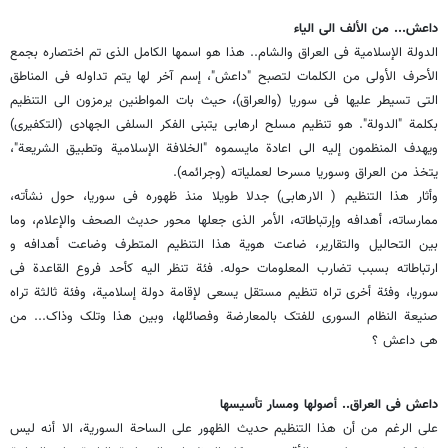
داعش... من الألف الى الیاء
الدولة الإسلامیة فی العراق والشام.. هذا هو اسمها الکامل الذی تم اختصاره بجمع
الأحرف الأولى من الکلمات لتصبح "داعش"، إسم آخر لها یتم تداوله فی المناطق
التی تسیطر علیها فی سوریا (والعراق)، حیث بات المواطنین یرمزون الى التنظیم
بکلمة "الدولة". هو تنظیم مسلح ارهابی یتبنى الفکر السلفی الجهادی (التکفیری)
ویهدف المنظمون إلیه الى اعادة مایسموه "الخلافة الإسلامیة وتطبیق الشریعة"،
یتخذ من العراق وسوریا مسرحا لعملیاته (وجرائمه).
وأثار هذا التنظیم ( الارهابی) جدلا طویلا منذ ظهوره فی سوریا، حول نشأته،
ممارساته، أهدافه وإرتباطاته، الأمر الذی جعلها محور حدیث الصحف والإعلام، وما
بین التحالیل والتقاریر، ضاعت هویة هذا التنظیم المتطرف وضاعت أهدافه و
ارتباطاته بسبب تضارب المعلومات حوله. فئة تنظر الیه کأحد فروع القاعدة فی
سوریا، وفئة أخرى تراه تنظیم مستقل یسعى لإقامة دولة إسلامیة، وفئة ثالثة تراه
صنیعة النظام السوری للفتک بالمعارضة وفصائلها، وبین هذا وتلک وذاک... من
هی داعش ؟
داعش فی العراق.. أصولها ومسار تأسیسها
على الرغم من أن هذا التنظیم حدیث الظهور على الساحة السوریة، الا أنه لیس