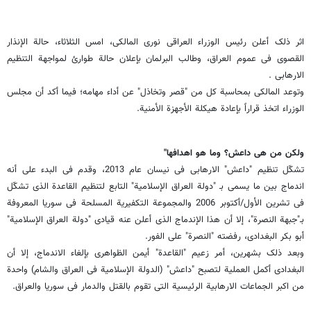
اثر ذلک أعلن رئیس الوزراء العراقی نوری المالکی، امس الثلاثاء، حالة الإنذار
القصوى فی عموم العراق، وطالب البرلمان بإعلان حالة طوارئ لمواجهة التنظیم
الارهابی .
وتوعد المالکی بمحاسبة کل من "قصر وتخاذل" عن أداء مهامه؛ فیما أکد أن مجلس
الوزراء اتخذ قراراً بإعادة هیکلة الأجهزة الأمنیة.
ولکن من هی داعش؟ وما هو اهدافها"
تشکّل تنظیم "داعش" الارهابی فی نیسان عام 2013، وقدم فی البدء على أنه
اندماج بین ما یسمى بـ "دولة العراق الإسلامیة" التابع لتنظیم القاعدة الذی تشکّل
فی تشرین الأول/أکتوبر 2006 والمجموعة التکفیریة المسلحة فی سوریا المعروفة
بـ"جبهة النصرة"، إلا أن هذا الإندماج الذی أعلن عنه قیادی "دولة العراق الإسلامیة"
أبو بکر البغدادی، رفضته "النصرة" على الفور.
وبعد ذلک بشهرین، أمر زعیم "القاعدة" أیمن الظواهری بإلغاء الاندماج، إلا أن
البغدادی أکمل العملیة لتصبح "داعش" (الدولة الإسلامیة فی العراق والشام) واحدة
من اکبر الجماعات الارهابیة الرئیسیة التی تقوم بالقتل والدمار فی سوریا والعراق.