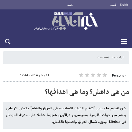
English
فارسی
أرشيف
الخميس 6 أغسطس 2026
الرئيسية
سیاسه
11 يونيو 2014 - 12:44
٠ Persons
من هی داعش؟ وما هی اهدافها؟
شن تنظیم ما یسمى "تنظیم الدولة الاسلامیة فی العراق والشام" داعش الارهابی
بدعم من جهات اقلیمیة وسیاسیین عراقیین هجوما شاملا على مدینة الموصل
فی محافظة نینوى، شمال العراق واحتلتها بالکامل.