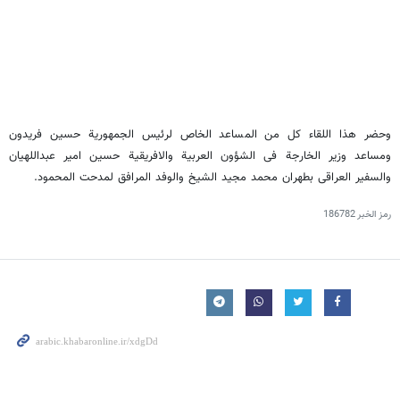
وحضر هذا اللقاء کل من المساعد الخاص لرئیس الجمهوریة حسین فریدون
ومساعد وزیر الخارجة فی الشؤون العربیة والافریقیة حسین امیر عبداللهیان
والسفیر العراقی بطهران محمد مجید الشیخ والوفد المرافق لمدحت المحمود.
رمز الخبر
186782