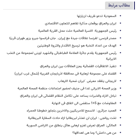
مطالب مرتبط
السعودیة تدعو ظریف لزیارتها
ایران والعراق یوقعان مذکرة تفاهم للتعاون الاقتصادی
رئیس الجمهوریة: الاسرة العالمیة حلت محل القریة العالمیة
مصدر فرنسی: لفرنسا علاقات جیدة مع إیران.. جان فرانسوا جیرو یزور طهران قریبًا
الهدف من اعداد النخبة هو ترسیخ الاقتدار والثروة الوطنیتین
رئیس الجمهوریة یقدم جائزة العلامة الطباطبائی والشهید اوینی لمجموعة من النخب
الایرانیة
تنفیذ الاتفاقیات القضائیة یعزز العلاقات بین ایران والعراق
القضاء علی مجموعة ارهابیة فی محافظة اذربایجان الغربیة (شمال غرب ایران)
لاریجانی یتفقد معرض ˈایران ضحیة الارهاب
وزیر الصحة الایرانی غدا فی جنیف لحضور اجتماعات منظمة الصحة العالمیة
تبادل الاراء والخبرات یساعد علی تکامل النظام القضائی فی ایران والعراق
المفاوضات مع 5+1 ستفضی الی اتفاق فی النهایة
العمید جزائری : لانسمح للامریکیین والاخرین بتجاوز خطوطنا الحمراء
تخت روانجی : ایران لن تعتذر لبریطانیا ازاء حادث السفارة البریطانیة
المالکی: العراق تعرض لغزو ارهابی هائل ینطلق من الاراضی السوریة
من هی داعش؟ وما هی اهدافها؟