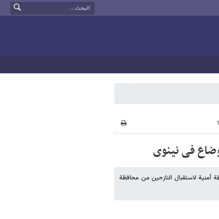
وضاع فی نینوى
 أمنیة لاستقبال النازحین من محافظة