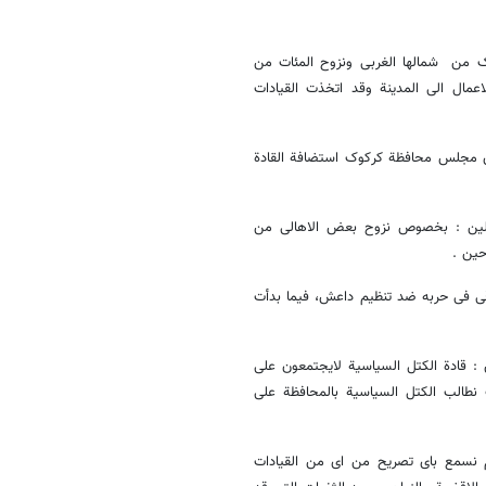
ک من شمالها الغربی ونزوح المئات من
عمال الى المدینة وقد اتخذت القیادات
 مجلس محافظة کرکوک استضافة القادة
سلین : بخصوص نزوح بعض الاهالی من
حین .
اقی فی حربه ضد تنظیم داعش، فیما بدأت
 قادة الکتل السیاسیة لایجتمعون على
 نطالب الکتل السیاسیة بالمحافظة على
م نسمع بای تصریح من ای من القیادات