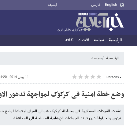
English
فارسی
أرشيف
الرئيسية
سیاسه
اقتصاد
ثقافه
الرئيسية
سیاسه
11 يونيو 2014 - 14:20
٠ Persons
وضع خطة امنیة فی کرکوک لمواجهة تدهور الا
عقدت القیادات العسکریة فی محافظة کرکوک شمالی العراق اجتماعا لوضع خطة
نینوى والحیلولة دون تمدد الجماعات الإرهابیة المسلحة الى المحافظة.