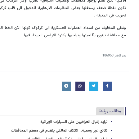
الامنیة لکن نعلم بوجود مداهمات وعملیات استباقیة لضرب اوکار الارهاب فی 
تکون نقطة ضعف یستغلها بعض التنظیمات الارهابیة للدخول الى قلب کرکو
تخریب فی المدینة .
وتبقى المخاوف من امتداد العملیات العسکریة الى کرکوک کونها الان الخط ا
مع محافظة نینوى بأقضیتها ونواحیها وکثرة الاراضی الجرداء فیها.
رمز الخبر
186953
مطالب مرتبط
تزاید إقبال العراقیین علی السیارات الإیرانیة
نتائج غیر رسمیة.. ائتلاف المالکی یتقدم فی معظم المحافظات