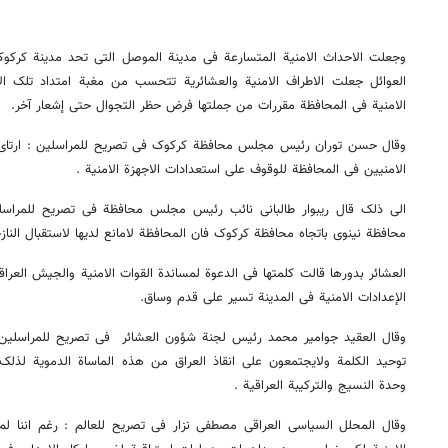
وجعلت الاحداث الامنیة المتسارعة فی مدینة الموصل التی تحد مدینة کرکو
العوائل جعلت الاطراف الامنیة والعشائریة تتحسب من مغبة امتداد تلک الا
الامنیة فی المحافظة مقررات من جملتها فرض حظر التجوال حتى إشعار آخر.
وقال حسن توران رئیس مجلس محافظة کرکوک فی تصریح للمراسلین : ارتاى
الامنیین فی المحافظة للوقوف على استعدادات الاجهزة الامنیة .
الى ذلک قال ریبوار طالبانی نائب رئیس مجلس محافظة فی تصریح للمرا
محافظة نینوى باتجاه محافظة کرکوک فان المحافظة لامانع لدیها لاستقبال الناز
العشائر بدورها قالت کلمتها فی الدعوة لمساندة القوات الامنیة والجیش العر
الإعدادات الامنیة فی المدینة تسیر على قدم وساق.
وقال العقید جوامیر محمد رئیس لجنة شؤون العشائر فی تصریح للمراسلین :
توحید الکلمة ولایجتمعون على انقاذ العراق من هذه الماساة الدمویة لذلک
وحدة النسیج والترکیبة العراقیة .
وقال المحلل السیاسی العراقی مصطفى نزار فی تصریح للعالم : رغم اننا ل