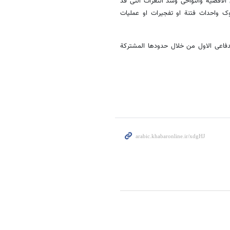
الاقضیة والنواحی وسد الثغرات التی قد
ک واحداث فتنة او تفجیرات او عملیات
لدفاعی الاول من خلال حدودها المشترکة