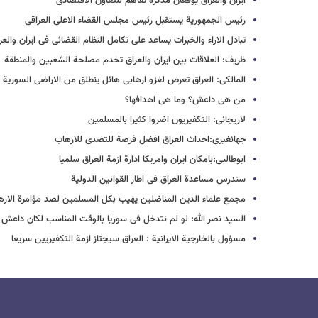
ایران والعراق یوقعان مذکرة تفاهم للتعاون الاقتصادی
رئیس الجمهوریة یستقبل رئیس مجلس القضاء الاعلی العراقی
تبادل الاراء والخبرات یساعد علی تکامل النظام القضائی فی ایران والعر
ظریف: العلاقات بین ایران والعراق تخدم مصلحة الشعبین والمنطقة
المالکی: العراق تعرض لغزو ارهابی هائل ینطلق من الاراضی السوریة
من هی داعش؟ وما هی اهدافها؟
لاریجانی: التکفیریون اضروا کثیرا بالمسلمین
جهانغیری:احداث العراق افضل فرصة للتصدی للارهاب
ابوطالبی:بامکان ایران وامریکا ادارة ازمة العراق سلمیا
سندرس مساعدة العراق فی اطار القوانین الدولیة
مجمع علماء الدین المناضلین یهیب بکل المسلمین لصد مؤامرة الارها
السید نصر الله: لو لم نتدخل فی سوریا بالوقت المناسب لکان داعش 
مسؤول بالخارجیة الایرانیة : العراق سیجتاز ازمة التکفیریین سریعا