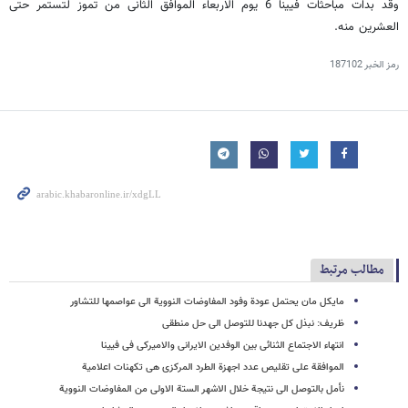
وقد بدات مباحثات فیینا 6 یوم الاربعاء الموافق الثانی من تموز لتستمر حتی
العشرین منه.
رمز الخبر
187102
مطالب مرتبط
مایکل مان یحتمل عودة وفود المفاوضات النوویة الی عواصمها للتشاور
ظریف: نبذل کل جهدنا للتوصل الی حل منطقی
انتهاء الاجتماع الثنائی بین الوفدین الایرانی والامیرکی فی فیینا
الموافقة علی تقلیص عدد اجهزة الطرد المرکزی هی تکهنات اعلامیة
نأمل بالتوصل الی نتیجة خلال الاشهر الستة الاولی من المفاوضات النوویة