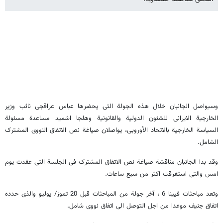
وسیواصل الجانبان خلال هذه الجولة التی یحضرها عباس عراقجی نائب وزیر
الخارجیة الایرانی للشئون الدولیة والقانونیة وهلجا اشمید مساعدة مسئولة
السیاسة الخارجیة بالاتحاد الأوروبی، یواصلان صیاغة نص الاتفاق النووی المشترک
الشامل.
وقد بدا الجانبان مناقشة صیاغة نص الاتفاق المشترک فی الجلسة التی عقدت یوم
امس والتی استغرقت اکثر من سبع ساعات.
وتعد مباحثات فیینا 6 ، آخر جولة من المباحثات قبل 20 تموز/ یولیو والذی حدده
اتفاق جنیف موعدا من اجل التوصل الی اتفاق نووی شامل.