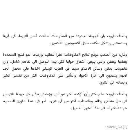
واضاف ظریف بان الجولة الجدیدة من المفاوضات انطلقت أمس الاربعاء فی فیینا
وستستمر وبشکل مکثف خلال الاسبوعین القادمین.
وقال: من الصعب توقع نتائج المفاوضات، نظرا لتعقید وارتباط المواضیع المتعددة
بعضها ببعض والتی ینبغی الاتفاق حولها لکی یتم التوصل الی تفاهم شامل، وان
تخمینات بعض وسائل الاعلام سیما فی الغرب لاینبغی اخذها علی محمل الجد
لانهم یسعون الی اثارة الاجواء والتأثیر علی المفاوضات اکثر من تفسیر الخبر
وایصاله الی القارئ.
واضاف ظریف: ما یمکننی أن أؤکده لکم هو أننی وزملائی نبذل کل جهدنا للتوصل
الی حل منطقی ودائم ومانحتاجه اکثر من أی شیء اخر فی هذا الطریق الصعب،
هو دعائکم لنا فی هذا الشهر الفضیل.
رمز الخبر
187092