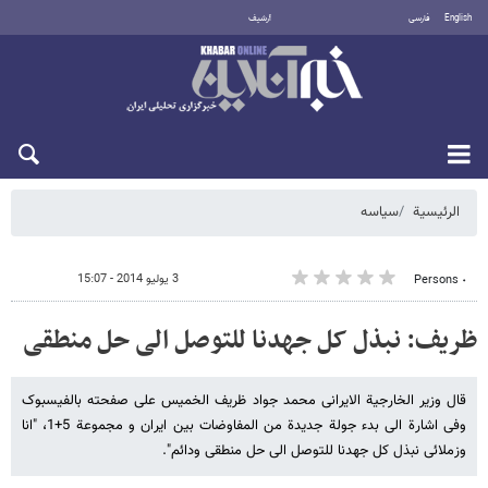
English
فارسی
أرشيف
السبت 8 أغسطس 2026
الرئيسية
سیاسه
3 يوليو 2014 - 15:07
٠ Persons
ظریف: نبذل کل جهدنا للتوصل الی حل منطقی
قال وزیر الخارجیة الایرانی محمد جواد ظریف الخمیس علی صفحته بالفیسبوک
وفی اشارة الی بدء جولة جدیدة من المفاوضات بین ایران و مجموعة 5+1، "انا
وزملائی نبذل کل جهدنا للتوصل الی حل منطقی ودائم".