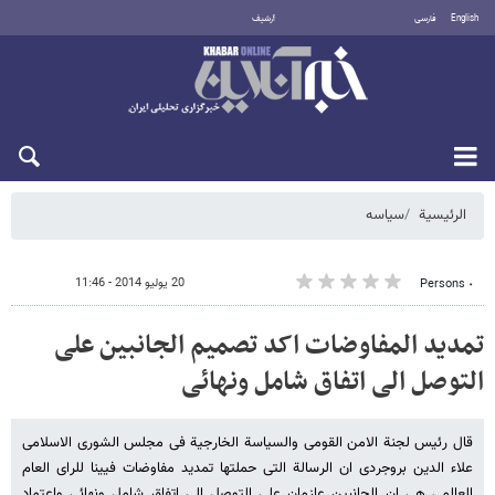
English
فارسی
أرشيف
الخميس 6 أغسطس 2026
الرئيسية
سیاسه
20 يوليو 2014 - 11:46
٠ Persons
تمدید المفاوضات اکد تصمیم الجانبین علی
التوصل الی اتفاق شامل ونهائی
قال رئیس لجنة الامن القومی والسیاسة الخارجیة فی مجلس الشوری الاسلامی
علاء الدین بروجردی ان الرسالة التی حملتها تمدید مفاوضات فیینا للرای العام
العالمی هی ان الجانبین عازمان علی التوصل الی اتفاق شامل ونهائی واعتماد