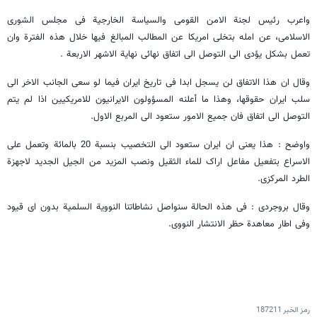
واعرب رئیس لجنة الامن القومی والسیاسة الخارجیة فی مجلس الشوری
الاسلامی، عن امله بتخلی امریکا عن المطالب المبالغ فیها خلال هذه الفترة وان
تعمل بشکل یؤدی الی التوصل الی اتفاق نهائی نهایة الاشهر الاربعة .
وقال ان هذا الاتفاق لن یسجل ابدا فی تاریخ ایران فیما لو سعی الجانب الاخر الی
سلب ایران حقوقها، وهذا ما أعلنه المسؤولون الایرانیون للامریکیین اذا لم یتم
التوصل الی اتفاق فان جمیع الامور ستعود الی المربع الاول.
واوضح : هذا یعنی ان ایران ستعود الی التخصیب بنسبة 20 بالمائة وتعمل علی
الاسراع بتفعیل مفاعل اراک للماء الثقیل ونصب المزید من الجیل الجدید لاجهزة
الطرد المرکزی.
وقال بروجردی : فی هذه الحالة سنواصل نشاطاتنا النوویة السلمیة بدون ای قیود
وفی اطار معاهدة حظر الانتشار النووی.
رمز الخبر
187211