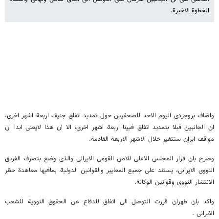
الخطوة الاخیرة.
واضاف بروجردی الیوم الاحد للصحفیین حول تمدید اتفاق جنیف اربعة اشهر اخری،
ان الجانبین قبلا بتمدید اتفاق فیینا اربعة اشهر اخری، الا ان هذا لایعنی ابدا ان
مواقف ایران ستتغیر خلال الاشهر الاربعة القادمة.
وصرح بان قرار المجلس الاعلی للامن القومی الایرانی والذی وضع بتصرف الفریق
النووی الایرانی، یستند علی جمیع المعاییر والقوانین الدولیة بمافیها معاهدة حظر
الانتشار النووی وقوانین الوکالة.
واکد بان طهران قررت التوصل الی اتفاق للدفاع عن الحقوق النوویة للشعب
الایرانی .