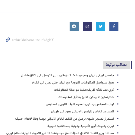
مطالب مرتبط
جامعی ایرانی:ایران ومجموعة 5+1عازمتان علی التوصل الی اتفاق شامل
هیغ: سنواصل المفاوضات النوویة مع ایران حتی نصل الی اتفاق
کری بعد لقائه ظریف:علینا مواصلة المفاوضات
شتاینمایر: لا یمکن التنبؤ بنتائج المفاوضات
نواب المجلس یعلنون دعمهم للوفد النووی المفاوض
المساعد الخاص للرئیس الایرانی یعود الی طهران
استمرار تصدیر ملیون برمیل من النفط الخام الایرانی یومیا وفقا لاتفاق جنیف
ایران واجهت قوى اقلیمیة ودولیة بمحادثاتها النوویة
مساعد وزیر النفط: الاتفاق المؤقت مع مجموعة 5+1 غیر الاجواء الدولیة لصالح ایران