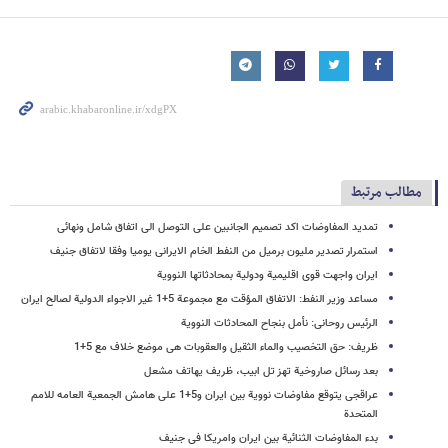
مطالب مرتبط
تمدید المفاوضات اکد تصمیم الجانبین علی التوصل الی اتفاق شامل ونهائی
استمرار تصدیر ملیون برمیل من النفط الخام الایرانی یومیا وفقا لاتفاق جنیف
ایران واجهت قوى اقلیمیة ودولیة بمحادثاتها النوویة
مساعد وزیر النفط: الاتفاق المؤقت مع مجموعة 5+1 غیر الاجواء الدولیة لصالح ایران
الرئیس روحانی: نأمل بنجاح المحادثات النوویة
ظریف: حق التخصیب والماء الثقیل والعقوبات هی موضع خلاف مع 5+1
بعد رسائل صاروخیة تهز تل ابیب، ظریف یهاتف مشعل
عراقجی یتوقع مفاوضات نوویة بین ایران و5+1 على هامش الجمعیة العامه للامم
المتحدة
بدء المفاوضات الثنائیة بین ایران وامریکا فی جنیف