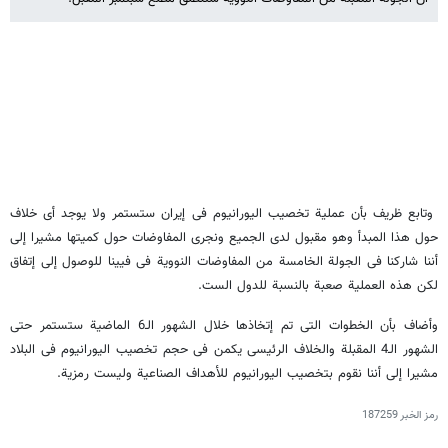
وتابع ظریف بأن عملیة تخصیب الیورانیوم فی إیران ستستمر ولا یوجد أی خلاف
حول هذا المبدأ وهو مقبول لدی الجمیع ونجری المفاوضات حول کمیتها مشیرا إلی
أننا شارکنا فی الجولة الخامسة من المفاوضات النوویة فی فیینا للوصول إلی إتفاق
لکن هذه العملیة صعبة بالنسبة للدول الست.
وأضاف بأن الخطوات التی تم إتخاذها خلال الشهور الـ6 الماضیة ستستمر حتی
الشهور الـ4 المقبلة والخلاف الرئیسی یکمن فی حجم تخصیب الیورانیوم فی البلاد
مشیرا إلی أننا نقوم بتخصیب الیورانیوم للأهداف الصناعیة ولیست رمزیة.
رمز الخبر
187259