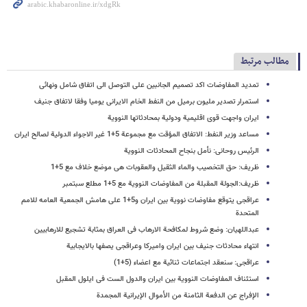
مطالب مرتبط
تمدید المفاوضات اکد تصمیم الجانبین علی التوصل الی اتفاق شامل ونهائی
استمرار تصدیر ملیون برمیل من النفط الخام الایرانی یومیا وفقا لاتفاق جنیف
ایران واجهت قوى اقلیمیة ودولیة بمحادثاتها النوویة
مساعد وزیر النفط: الاتفاق المؤقت مع مجموعة 5+1 غیر الاجواء الدولیة لصالح ایران
الرئیس روحانی: نأمل بنجاح المحادثات النوویة
ظریف: حق التخصیب والماء الثقیل والعقوبات هی موضع خلاف مع 5+1
ظریف:الجولة المقبلة من المفاوضات النوویة مع 5+1 مطلع سبتمبر
عراقجی یتوقع مفاوضات نوویة بین ایران و5+1 على هامش الجمعیة العامه للامم
المتحدة
عبداللهیان: وضع شروط لمکافحة الارهاب فی العراق بمثابة تشجیع للارهابیین
انتهاء محادثات جنیف بین ایران وامیرکا وعراقجی یصفها بالایجابیة
عراقجی: سنعقد اجتماعات ثنائیة مع اعضاء (5+1)
استئناف المفاوضات النوویة بین ایران والدول الست فی ایلول المقبل
الإفراج عن الدفعة الثامنة من الأموال الإیرانیة المجمدة