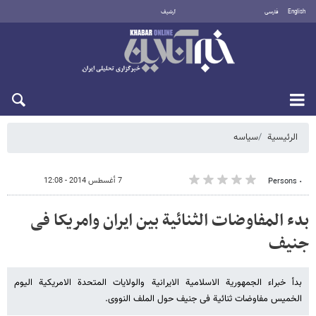
English
فارسی
أرشيف
الأحد 9 أغسطس 2026
الرئيسية
سیاسه
7 أغسطس 2014 - 12:08
٠ Persons
بدء المفاوضات الثنائیة بین ایران وامریکا فی
جنیف
بدأ خبراء الجمهوریة الاسلامیة الایرانیة والولایات المتحدة الامریکیة الیوم
الخمیس مفاوضات ثنائیة فی جنیف حول الملف النووی.