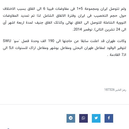
ولم تتوصل ایران ومجموعة 5+1 فی مفاوضات فیینا 6 الی اتفاق بسبب الاختلاف
حول حجم التخصیب فی ایران وفترة الاتفاق الشامل لذا تم تمدید المفاوضات
النوویة الشاملة للتوصل الی اتفاق نهائی وکذلک اتفاق جنیف لمدة اربعة اشهر أی
الی 24 تشرین الثانی/ نوفمبر 2014.
وکانت طهران قد اعلنت سابقا عن حاجتها الی 190 الف وحدة فصل ˈسوˈ SWU
لتوفیر الوقود لمفاعل طهران البحثی ومفاعل بوشهر ومفاعل اراک للسنوات الـ5 الی
الـ7 القادمة .
رمز الخبر
187326