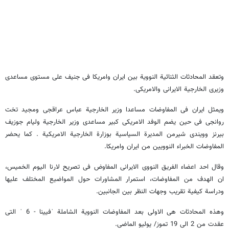
وتعقد المحادثات الثنائیة النوویة بین ایران وامریکا فی جنیف علی مستوی مساعدی
وزیری الخارجیة الایرانی والامریکی.
ویمثل ایران فی المفاوضات مساعدا وزیر الخارجیة عباس عراقجی ومجید تخت
روانجی فی حین یضم الوفد الامریکی کبیر مساعدی وزیر الخارجیة ولیام جوزیف
بیرنز وویندی شیرمن المدیرة السیاسیة بوزارة الخارجیة الامریکیة . کما یحضر
المفاوضات الخبراء النوویین من ایران وامریکا.
وقال احد اعضاء الفریق النووی الایرانی المفاوض فی تصریح لارنا الیوم الخمیس،
ان الهدف من المفاوضات، استمرار المشاورات حول المواضیع المختلف علیها
ودراسة کیفیة تقریب وجهات النظر بین الجانبین.
وهذه المحادثات هی الاولی بعد المفاوضات النوویة الشاملة ˈفیینا - 6 ˈ التی
عقدت من 2 الی 19 تموز/ یولیو الماضی.