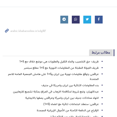
مطالب مرتبط
ظریف: حق التخصیب والماء الثقیل والعقوبات هی موضع خلاف مع 5+1
ظریف:الجولة المقبلة من المفاوضات النوویة مع 5+1 مطلع سبتمبر
عراقجی یتوقع مفاوضات نوویة بین ایران و5+1 على هامش الجمعیة العامه للامم
المتحدة
بدء المفاوضات الثنائیة بین ایران وامریکا فی جنیف
عبداللهیان: وضع شروط لمکافحة الارهاب فی العراق بمثابة تشجیع للارهابیین
انتهاء محادثات جنیف بین ایران وامیرکا وعراقجی یصفها بالایجابیة
عراقجی: سنعقد اجتماعات ثنائیة مع اعضاء (5+1)
الإفراج عن الدفعة الثامنة من الأموال الإیرانیة المجمدة
روانجی: لاعودة للحظر ولابد من الغائه نهائیا