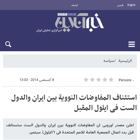
English
فارسی
أرشيف
السبت 8 أغسطس 2026
الرئيسية
سیاسه
8 أغسطس 2014 - 13:03
٠ Persons
استئناف المفاوضات النوویة بین ایران والدول
الست فی ایلول المقبل
اعلن مصدر اوروبی ان المفاوضات النوویة بین ایران والدول الست ستستانف
قبل بدء اعمال الجمعیة العامة للامم المتحدة فی ۱٦ایلول/ سبتمبر.