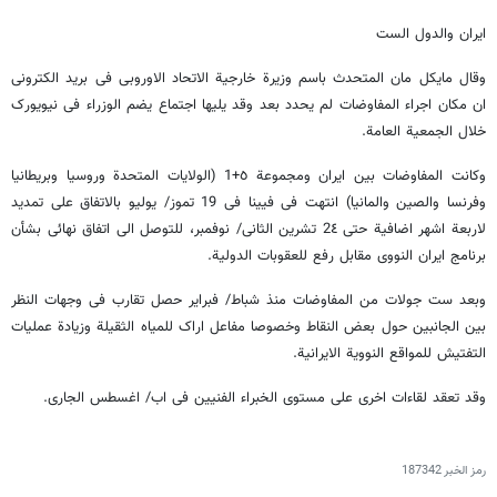
ایران والدول الست
وقال مایکل مان المتحدث باسم وزیرة خارجیة الاتحاد الاوروبی فی برید الکترونی
ان مکان اجراء المفاوضات لم یحدد بعد وقد یلیها اجتماع یضم الوزراء فی نیویورک
خلال الجمعیة العامة.
وکانت المفاوضات بین ایران ومجموعة ٥+1 (الولایات المتحدة وروسیا وبریطانیا
وفرنسا والصین والمانیا) انتهت فی فیینا فی 19 تموز/ یولیو بالاتفاق على تمدید
لاربعة اشهر اضافیة حتى 2٤ تشرین الثانی/ نوفمبر، للتوصل الى اتفاق نهائی بشأن
برنامج ایران النووی مقابل رفع للعقوبات الدولیة.
وبعد ست جولات من المفاوضات منذ شباط/ فبرایر حصل تقارب فی وجهات النظر
بین الجانبین حول بعض النقاط وخصوصا مفاعل اراک للمیاه الثقیلة وزیادة عملیات
التفتیش للمواقع النوویة الایرانیة.
وقد تعقد لقاءات اخرى على مستوى الخبراء الفنیین فی اب/ اغسطس الجاری.
رمز الخبر
187342