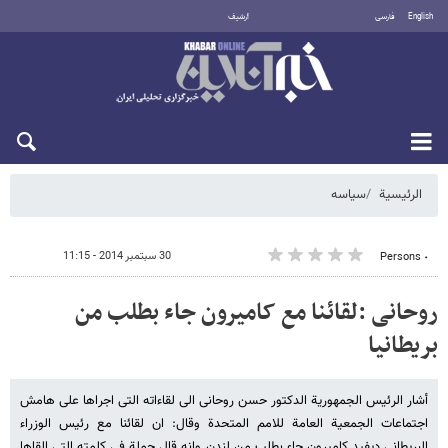
English
فارسی
أرشيف
الاثنين 10 أغسطس 2026
الرئيسية
سیاسه
30 سبتمبر 2014 - 11:15
٠ Persons
روحانی :لقائنا مع کامیرون جاء بطلب من
بریطانیا
أشار الرئیس الجمهوریة الدکتور حسن روحانی الی لقاءاته التی اجراها علی هامش
اجتماعات الجمعیة العامة للامم المتحدة وقال: ان لقائنا مع رئیس الوزراء
البریطانی دیفید کامیرون جاء بطلب من لندن وانه قال جملة فی کلمته التی القاها