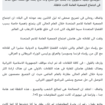
فی اجتماع الجمعیة العامة کانت خاطئة.
واضاف روحانی فی تصریح صحفی له لیل الاثنین بعد عودته الی البلاد: ان اجتماع
الجمعیة العامة للامم المتحدة خلال العام الحالی کان یتمتع باهمیة خاصة بسبب
القضایا المتعددة سیما الظروف التی ادت الی خلق ظاهرة الارهاب فی العالم.
ولفت الی لقاءاته علی هامش اجتماع الجمعیة العامة للامم المتحدة
مع رؤساء دول العالم والتی تناولت القضایا الاقلیمیة و الدولیة مشیرا الی لقاءاته
مع کل من رؤساء فرنسا وسویسرا والعراق ورئیسی الوزراء البریطانی و العراقی.
واردف بالقول : فی کافة اللقاءات قد تم ابداء مواقف الجمهوریة الاسلامیة الایرانیة
وهناک نقطتان هامتان للغایة فی هذه اللقاءات ،الاولی هی ان هناک ارادة اکثر
جدیة خلال العام الحالی مقارنة بالعام الماضی حیث ان الجمیع مصممون علی
التوصل الی حل صحیح وسلمی للبرنامج النووی الایرانی.
واضاف : اعتقد ان المصالحة هی لصالح الشعب والجمیع ، هذه النقطة تعد هامة
جدا ، وتزامنا فی نیویورک کانت تجری المفاوضات مع 5+1.
وتابع یقول: رغم ان وتیرة المفاوضات لم تکن وفق ما کنا ننشدها الا انها کانت