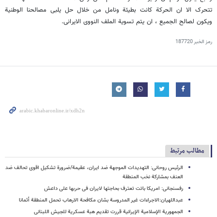
تتحرک الا ان الحرکة کانت بطیئة ونامل من خلال حل یلبی مصالحنا الوطنیة
ویکون لصالح الجمیع ، ان یتم تسویة الملف النووی الایرانی.
رمز الخبر
187720
مطالب مرتبط
الرئیس روحانی: التهدیدات الموجهة ضد ایران، عقیمة/ضرورة تشکیل اقوی تحالف ضد
العنف بمشارکة نخب المنطقة
رفسنجانی: امریکا باتت تعترف بحاجتها لایران فی حربها علی داعش
عبداللهیان:الاجراءات غیر المدروسة بشان مکافحة الارهاب تحمل المنطقة أثمانا
الجمهوریة الإسلامیة الإیرانیة قررت تقدیم هبة عسکریة للجیش اللبنانی