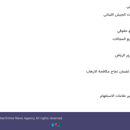
نی
 الجیش اللبنانی
و حقوقی
یع المجالات
ور الریاض
لضمان نجاح مکافحة الارهاب
ر علامات الاستفهام
arOnline News Agancy, All rights reserved.