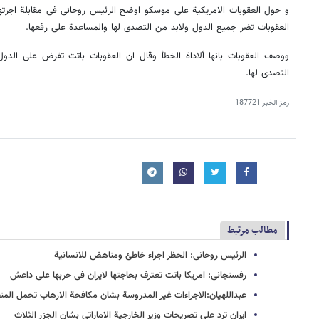
و حول العقوبات الامریکیة علی موسکو اوضح الرئیس روحانی فی مقابلة اجرتها م
العقوبات تضر جمیع الدول ولابد من التصدی لها والمساعدة علی رفعها.
ووصف العقوبات بانها ألاداة الخطأ وقال ان العقوبات باتت تفرض علی الد
التصدی لها.
رمز الخبر
187721
مطالب مرتبط
الرئیس روحانی: الحظر اجراء خاطئ ومناهض للانسانیة
رفسنجانی: امریکا باتت تعترف بحاجتها لایران فی حربها علی داعش
عبداللهیان:الاجراءات غیر المدروسة بشان مکافحة الارهاب تحمل المنطق
ایران ترد علی تصریحات وزیر الخارجیة الاماراتی بشان الجزر الثلاث