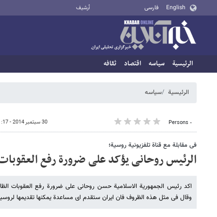
English
فارسی
أرشيف
الرئيسية
سیاسه
اقتصاد
ثقافه
الرئيسية
سیاسه
30 سبتمبر 2014 - 11:17
٠ Persons
فی مقابلة مع قناة تلفزیونیة روسیة؛
الرئیس روحانی یؤکد علی ضرورة رفع العقوبات 
اکد رئیس الجمهوریة الاسلامیة حسن روحانی علی ضرورة رفع العقوبات الظال
وقال فی مثل هذه الظروف فان ایران ستقدم ای مساعدة یمکنها تقدیمها لروسیا