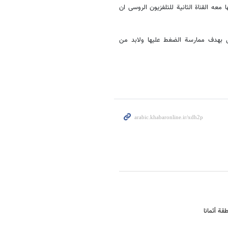
عه القناة الثانیة للتلفزیون الروسی ان
ول بهدف ممارسة الضغط علیها ولابد من
ة أثمانا