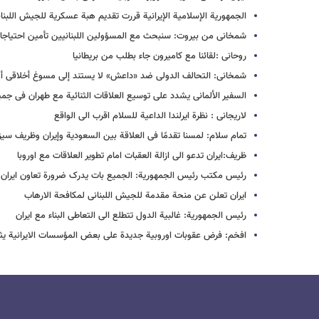
الجمهوریة الإسلامیة الإیرانیة قررت تقدیم هبة عسکریة للجیش اللبنا
شمخانی من بیروت: سنبحث مع المسؤولین اللبنانیین تأمین احتیاجات
روحانی :لقائنا مع کامیرون جاء بطلب من بریطانیا
شمخانی: التحالف الدولی ضد «داعش» لا یستند إلی مسوغ أخلاقی أ
السفیر الألمانی یشدد علی توسیع العلاقات الثنائیة‌ مع طهران فی جم
لاریجانی : نظرة ایرلندا الداعیة للسلام اقرب الی الواقع
تمام سلام: لمسنا تقدمًا فی العلاقة بین السعودیة وإیران وظریف سیز
ظریف:ایران تدعو الی ازالة العقبات امام تطویر العلاقات مع اوروبا
رئیس مکتب رئیس الجمهوریة: الجمیع بات یدرک ضرورة تعاون ایران 
ایران تعلن عن منحة مقدمة للجیش اللبنانی لمکافحة الارهاب
رئیس الجمهوریة: غالبیة الدول تتطلع الی التعاطی البناء مع ایران
افخم: فرض عقوبات اوروبیة جدیدة علی بعض المؤسسات الایرانیة یثی