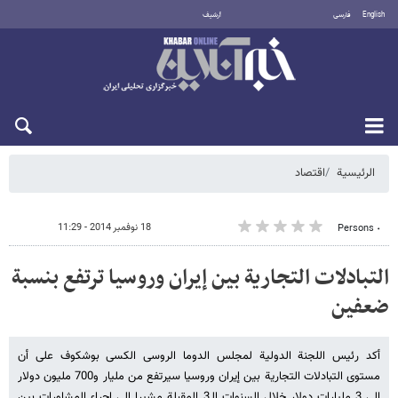
English
فارسی
أرشيف
الخميس 6 أغسطس 2026
الرئيسية
اقتصاد
18 نوفمبر 2014 - 11:29
٠ Persons
التبادلات التجاریة بین إیران وروسیا ترتفع بنسبة
ضعفین
أکد رئیس اللجنة الدولیة لمجلس الدوما الروسی الکسی بوشکوف علی أن
مستوی التبادلات التجاریة بین إیران وروسیا سیرتفع من ملیار و700 ملیون دولار
إلی 3 ملیارات دولار خلال السنوات الـ3 المقبلة مشیرا إلی إجراء المشاورات بین