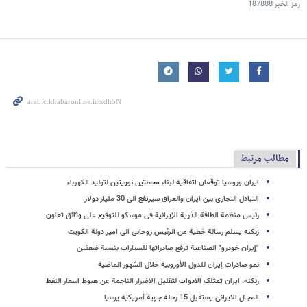
رمز الخبر
187888
مطالب مرتبط
ایران وروسیا توقعان اتفاقیة لبناء محطتین نوویتین لتولید الکهرباء
التبادل التجاری بین ایران والعراق سیرتفع الی 30 ملیار دولار
رئیس منظمة الطاقة الذریة الإیرانیة فی موسکو للتوقیع علی وثائق تعاون
زنکنه یسلم رسالة خطیة من الرئیس روحانی الی امیر دولة الکویت
"إیران خودرو" الصناعیة ترفع صادراتها للسیارات بنسبة ضعفین
نمو صادرات إیران للدول الأوروبیة خلال الشهور الماضیة
زنکنه: ایران تمتلک الادوات لتقلیل الاضرار الناجمة عن هبوط اسعار النفط
المجال الایرانی یستقبل 15 رحلة جویة أمریکیة یومیا