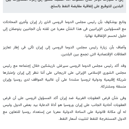
البلدین للتوقیع علی إتفاقیة مقایضة النفط بالسلع.
وتابع بوشکوف بأن رئیس مجلس الدوما الروسی الذی زار إیران وأجری المحادثات
مع المسؤولین الإیرانیین فی هذا الشأن معربا عن ثقته بأن الجانبین یتوصلان إلی
حلول لحسم الإتفاقیة نهائیا.
وأضاف بأن زیارة رئیس مجلس الدوما الروسی إلی إیران تأتی فی إطار تعازیز
العلاقات الإقتصادیة التی تجمع بین البلدین.
وقد أکد رئیس مجلس الدوما الروسی سیرغئی ناریشکین خلال إجتماعه مع رئیس
مجلس الشوری الإسلامی الإیرانی علی لاریجانی علی أننا ننظر إلی إیران بإعتبارها
شریکة إقلیمیة ودولیة لروسیا مشددا علی أن غالبیة المواقف لدی روسیا وإیران
منسقة ومشترکة.
وفی شأن فرض العقوبات الغربیة ضد إیران أکد المسؤول الروسی علی أن فرض
العقوبات أحادیة الجانب علی إیران وروسیا هو أداة الدعایة بید بعض الدول ولیس
له أی مکانة قانونیة علی الساحة الدولیة معربا عن إستعداد روسیا للتعاون مع
الدول المستخرجة للنفط لتثبیت أسعار النفط.