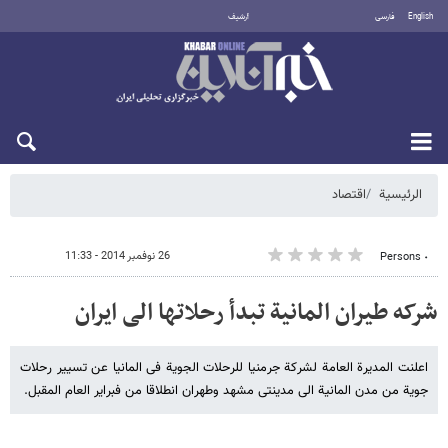
English
فارسی
أرشيف
الأحد 9 أغسطس 2026
الرئيسية
اقتصاد
26 نوفمبر 2014 - 11:33
٠ Persons
شرکه طیران المانیة تبدأ رحلاتها الی ایران
اعلنت المدیرة العامة لشرکة جرمنیا للرحلات الجویة فی المانیا عن تسییر رحلات
جویة من مدن المانیة الی مدینتی مشهد وطهران انطلاقا من فبرایر العام المقبل.