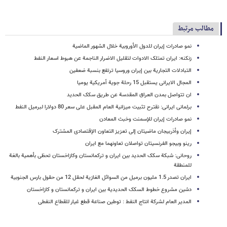
مطالب مرتبط
نمو صادرات إیران للدول الأوروبیة خلال الشهور الماضیة
زنکنه: ایران تمتلک الادوات لتقلیل الاضرار الناجمة عن هبوط اسعار النفط
التبادلات التجاریة بین إیران وروسیا ترتفع بنسبة ضعفین
المجال الایرانی یستقبل 15 رحلة جویة أمریکیة یومیا
ان تتواصل بمدن العراق المقدسة عن طریق سکک الحدید
برلمانی ایرانی: نقترح تثبیت میزانیة العام المقبل علی سعر 80 دولارا لبرمیل النفط
نمو صادرات إیران للإسمنت وخبث المعادن
إیران وأذربیجان ماضیتان إلی تعزیز التعاون الإقتصادی المشترک
رینو وبیجو الفرنسیتان تواصلان تعاونهما مع ایران
روحانی: شبکة سکک الحدید بین ایران و ترکمانستان وکازاخستان تحظی بأهمیة بالغة
للمنطقة
ایران تصدر 1.5 ملیون برمیل من السوائل الغازیة لحقل 12 من حقول بارس الجنوبیة
دشین مشروع خطوط السکک الحدیدیة بین ایران و ترکمانستان و کازاخستان
المدیر العام لشرکة انتاج النفط : توطین صناعة قطع غیار للقطاع النفطی