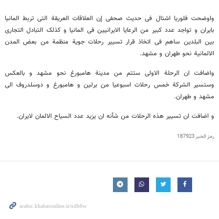
واوضحت فلوریا اشتال فی حدیث صحفی إن العلاقات العریقة التی تربط المانیا
بایران و تواجد عدد کبیر من الرعایا الایرانیین فی المانیا و کذلک التبادل التجاری
بین البلدین ساهم فی اتخاذ قرار تسییر رحلات جویة منظمة من بعض المدن
الالمانیة نحو طهران و مشهد.
واضافت ان الرحلة الاولی ستتم من مدینة هامبورغ نحو مشهد و بالعکس
وستسیر الشرکة خمس رحلات اسبوعیا من برلین و هامبورغ و دوسلدروف الی
مشهد و طهران.
و اضافت ان تسییر هذه الرحلات من شأنه ان یزید عدد السیاح الالمان لایران.
رمز الخبر
187923