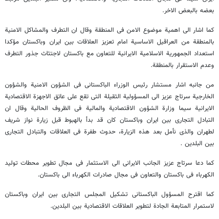
بعضه بالبعض الاخر.
کما اشار الی اهمیة موضوع الامن فی المنطقة وقال ان التطرف والمشاکل الامنیة
بالمنطقة من العراقیل الاساسیة امام تعزیز العلاقات بین ایران وباکستان مؤکدا
استعداد الجمهوریة الاسلامیة الایرانیة للتعاون مع باکستان لاجتثاث جذور التطرف
وعدم الاستقرار بالمنطقة.
من جانبه اشار مستشار رئیس الوزراء الباکستانی فی الشؤون الامنیة والشؤون
الخارجیة سرتاج عزیز الی المسؤولیة الثقیلة التی تقع علی عاتق الاجهزة الاقتصادیة
الایرانیة سیما وزارة الشؤون الاقتصادیة والمالیة فی الظروف الحالیة وقال ان
التبادل التجاری بین ایران وباکستان کان قد بدأ بالهبوط قبل زیارة نواز شریف
لطهران والذی نأمل بعد هذه الزیارة، حدوث طفرة فی العلاقات والتبادل التجاری
بین البلدین .
کما دعا سرتاج عزیز الجانب الایرانی الی الاستثمار فی مجال تطویر محطات تولید
الکهرباء فی باکستان والتعاون فی مجال صادرات الکهرباء الی باکستان.
کما اقترح المسؤول الباکستانی تشکیل المجلس التجاری بین ایران وباکستان
لاستمرار المتابعة الجادة لتطویر العلاقات الاقتصادیة بین البلدین.