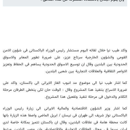
واکد طیب نیا خلال لقائه الیوم مستشار رئیس الوزراء الباکستانی فی شؤون الامن
القومی والشؤون الخارجیة سرتاج عزیز، علی ضرورة تطویر المعابر والاسواق
الحدودیة بین البلدین وقال ان توسیع الاسواق الحدودیة یساهم فی الحفاظ وتعزیز
الاواصر الثقافیة والعلاقات التجاریة بین شعبی البلدین.
کما اشار طیب نیا الی موضوع مد انبوب الغاز الایرانی الی باکستان، واکد علی
ضرورة الاسراع بتنفیذ هذا المشروع وقال : الوقت حان لکی یتخطی الطرفان مرحلة
الکلام والدخول فی مرحلة تنفیذ وتفعیل هذا المشروع.
کما اشار وزیر الشؤون الاقتصادیة والمالیة الایرانی الی زیارة رئیس الوزراء
الباکستانی نواز شریف الی طهران فی نیسان / ابریل الماضی واصفا هذه الزیارة بانها
کانت محطة هامة فی علاقات البلدین، وقال ان باکستان تتمیز بمکانة خاصة لدی
ایران سیما فی مجال العلاقات التجاریة والاقتصادیة، وان مصیر البلدین مرتبط