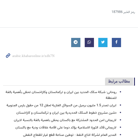
رمز الخبر
187986
مطالب مرتبط
روحانی: شبکة سکک الحدید بین ایران و ترکمانستان وکازاخستان تحظی بأهمیة بالغة
للمنطقة
ایران تصدر 1.5 ملیون برمیل من السوائل الغازیة لحقل 12 من حقول بارس الجنوبیة
دشین مشروع خطوط السکک الحدیدیة بین ایران و ترکمانستان و کازاخستان
لاریجانی:امن الحدود المشترکة مع باکستان یحظی باهمیة بالغة بالنسبة لایران
لاریجانی:قائد الثورة الاسلامیة یؤکد دوما علی اقامة علاقات ودیة مع باکستان
المدیر العام لشرکة انتاج النفط : توطین صناعة قطع غیار للقطاع النفطی