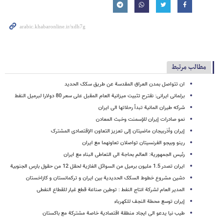
مطالب مرتبط
ان تتواصل بمدن العراق المقدسة عن طریق سکک الحدید
برلمانی ایرانی: نقترح تثبیت میزانیة العام المقبل علی سعر 80 دولارا لبرمیل النفط
شرکه طیران المانیة تبدأ رحلاتها الی ایران
نمو صادرات إیران للإسمنت وخبث المعادن
إیران وأذربیجان ماضیتان إلی تعزیز التعاون الإقتصادی المشترک
رینو وبیجو الفرنسیتان تواصلان تعاونهما مع ایران
رئیس الجمهوریة: العالم بحاجة الی التعاطی البناء مع ایران
ایران تصدر 1.5 ملیون برمیل من السوائل الغازیة لحقل 12 من حقول بارس الجنوبیة
دشین مشروع خطوط السکک الحدیدیة بین ایران و ترکمانستان و کازاخستان
المدیر العام لشرکة انتاج النفط : توطین صناعة قطع غیار للقطاع النفطی
إیران توسع محطة النجف للکهرباء
طیب نیا یدعو الی ایجاد منطقة اقتصادیة خاصة مشترکة مع باکستان