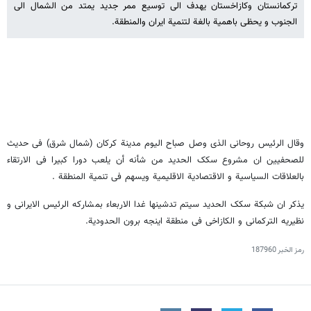
ترکمانستان وکازاخستان یهدف الی توسیع ممر جدید یمتد من الشمال الی
الجنوب و یحظی باهمیة بالغة لتنمیة ایران والمنطقة.
وقال الرئیس روحانی الذی وصل صباح الیوم مدینة کرکان (شمال شرق) فی حدیث
للصحفیین ان مشروع سکک الحدید من شأنه أن یلعب دورا کبیرا فی الارتقاء
بالعلاقات السیاسیة و الاقتصادیة الاقلیمیة ویسهم فی تنمیة المنطقة .
یذکر ان شبکة سکک الحدید سیتم تدشینها غدا الاربعاء بمشارکه الرئیس الایرانی و
نظیریه الترکمانی و الکازاخی فی منطقة اینجه برون الحدودیة.
رمز الخبر
187960