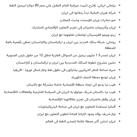
برلمانی ایرانی: نقترح تثبیت میزانیة العام المقبل علی سعر 80 دولارا لبرمیل النفط
شرکه طیران المانیة تبدأ رحلاتها الی ایران
نمو صادرات إیران للإسمنت وخبث المعادن
إیران وأذربیجان ماضیتان إلی تعزیز التعاون الإقتصادی المشترک
رینو وبیجو الفرنسیتان تواصلان تعاونهما مع ایران
روحانی: شبکة سکک الحدید بین ایران و ترکمانستان وکازاخستان تحظی بأهمیة بالغة
للمنطقة
ایران تصدر 1.5 ملیون برمیل من السوائل الغازیة لحقل 12 من حقول بارس الجنوبیة
دشین مشروع خطوط السکک الحدیدیة بین ایران و ترکمانستان و کازاخستان
خبراء صناعة الحفر الایرانیین یشارکون فی حقول نفط وغاز شمال اوروبا - افریقیا
إیران توسع محطة النجف للکهرباء
طیب نیا یدعو الی ایجاد منطقة اقتصادیة خاصة مشترکة مع باکستان
طیب نیا: باکستان شریک موثوق به لایران فی السیاسة الخارجیة والعلاقات الاقتصادیة
إیران وقطر ماضیتان فی تعزیز علاقاتهما الإقتصادیة
ألمانیا مستعدة للتعاون مع ایران فی صناعة البتروکیماویات
نواز شریف یؤکد وجود الارادة الجادة لتطویر التعاون مع ایران
ایران تدشن أکبر محطة عائمة لتصدیر النفط فی العالم