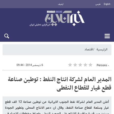
English
فارسی
أرشيف
الجمعة 7 أغسطس 2026
الرئيسية
اقتصاد
6 ديسمبر 2014 - 09:44
٠ Persons
المدیر العام لشرکة انتاج النفط : توطین صناعة
قطع غیار للقطاع النفطی
أعلن المدیر العام لشرکة نفط الجنوب الایرانیة عن توطین صناعة 12 الف قطع
غیار وسلعة لقطاع صناعة النفط، وقال ان دعم الانتاج المحلی وتطویر الجودة
سیزید من قدرة منافسة الانتاج علی الصعید الدولی واحباط مخططات الاعداء فی