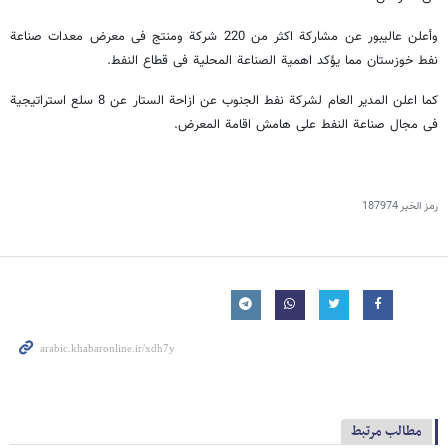
وأعلن عالیبور عن مشارکة اکثر من 220 شرکة ومنتج فی معرض معدات صناعة
نفط خوزستان مما یؤکد اهمیة الصناعة المحلیة فی قطاع النفط.
کما اعلن المدیر العام لشرکة نفط الجنوب عن ازاحة الستار عن 8 سلع استراتیجیة
فی مجال صناعة النفط علی هامش اقامة المعرض.
رمز الخبر
187974
مطالب مرتبط