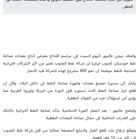
الحظر.
واضاف بیجن عالیبور الیوم السبت فی مراسم افتتاح معرض انتاج معدات صناعة
نفط خوزستان (جنوب ایران) ان شرکة نفط الجنوب تعتبر من اکبر الشرکات الایرانیة
المنتجة للنفط موضحا ان نحو 800 مشروع لهذه الشرکة قید الانجاز.
واشار الی مسیرة تصنیع معدات واجهزة صناعة النفط فی داخل البلاد، وقال ان
قطع غیار صناعة النفط کانت تستورد قبل الثورة من امریکا واوروبا الغربیة مما
یؤدی الی استهلاک جزء من العوائد النفطیة.
واوضح عالیبور : بعد انتصار الثورة الاسلامیة بدأت صناعة النفط الایرانیة بالاتکاء
علی القدرات الداخلیة فی مجال صناعة المعدات النفطیة.
وتوقع ارتفاع عدد قطع الغیار والسلع المصنعة محالیا من قبل شرکة نفط الجنوب
الی اکثر من 12 الف قطعة.