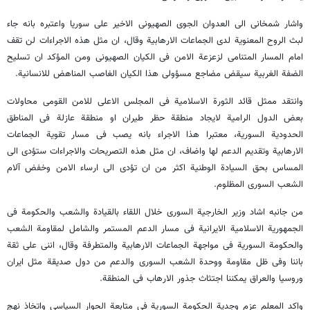
واشار شمخانی الی العدوان الجوی الصهیونی الاخیر علی سوریا واعتبره بانه جاء
لبث الروح المعنویة لدی الجماعات الارهابیة وقال، ان مثل هذه الاجراءات لن تقف
امام المسار المتنامی لزعزعة الامن فی الکیان الصهیونی ومن المؤکد ان تسلیح
الضفة الغربیة سیقض مضاجع مسؤولی هذا الکیان الغاصب المناهض للانسانیة.
وانتقد ممثل قائد الثورة الاسلامیة فی المجلس الاعلی للامن القومی محاولات
بعض الدول الرامیة لایجاد منطقة حظر طیران او منطقة عازلة فی المناطق
الحدودیة السوریة، معتبرا هذا الاجراء بانه یصب فی مسار تقویة الجماعات
الارهابیة وتقدیم الدعم لها واضاف، ان مثل هذه التصریحات والاجراءات ستؤدی الی
المساس بحق السیادة الوطنیة اکثر من ان تؤدی الی ارساء الامن وخفض آلام
الشعب السوری المظلوم.
من جانبه اشاد وزیر الخارجیة السوری خلال اللقاء بالقیادة والشعب والحکومة فی
الجمهوریة الاسلامیة الایرانیة فی مسار الدعم المستمر والشامل لمقاومة الشعب
والحکومة السوریة فی مواجهة الجماعات الارهابیة والمتطرفة وقال، اننی علی ثقة
باننا وفی ظل مقاومة ووحدة الشعب السوری والدعم من دول صدیقة مثل ایران
وروسیا والعراق یمکننا اجتثاث جذور الارهاب فی المنطقة.
واکد المعلم عزم وجدیة الحکومة السوریة فی متابعة الحوار السیاسی واتخاذ نهج