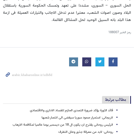
الحل السوری – السوری، مشددا علی تعهد وتمسک الحکومة السوریة باستقلال
البلاد وصون اصوات الشعب، معتبرا عدم تدخل الاجانب والتیارات العمیلة فی ازمة
هذا البلد بانه السبیل الوحید لحل المشاکل القائمة.
رمز الخبر
188007
مطالب مرتبط
قائد الثورة یؤکد ضرورة التصدی الحازم للفساد الاداری والاقتصادی
لاریجانی: استمرار صمود سوریا سیفضی الی انتصار شعبها
الرئیس روحانی یقترح ان یکون ال 18 من دیسمبر یوما عالمیا لمکافحة الارهاب
روحانی: لابد من معرفة جذور وعلل التطرف