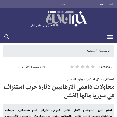
English
فارسی
أرشيف
السبت 8 أغسطس 2026
الرئيسية
سیاسه
10 ديسمبر 2014 - 11:10
٠ Persons
شمخانی خلال استقباله ولید المعلم:
محاولات داعمی الارهابیین لاثارة حرب استنزاف
فی سوریا مآلها الفشل
اعتبر امین المجلس الاعلی للامن القومی الایرانی علی شمخانی، الارهاب
والتطرف تهدیدا عالمیا للامن والسلام، مؤکدا بان محاولات الداعمین الاقلیمیین