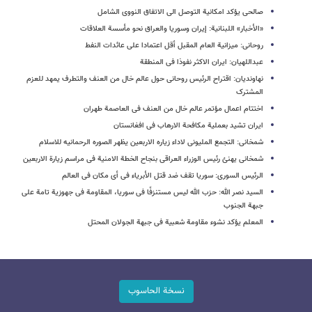
صالحی یؤکد امکانیة التوصل الی الاتفاق النووی الشامل
«الأخبار» اللبنانیة: إیران وسوریا والعراق نحو مأسسة العلاقات
روحانی: میزانیة العام المقبل أقل اعتمادا علی عائدات النفط
عبداللهیان: ایران الاکثر نفوذا فی المنطقة
نهاوندیان: اقتراح الرئیس روحانی حول عالم خال من العنف والتطرف یمهد للعزم
المشترک
اختتام اعمال مؤتمر عالم خال من العنف فی العاصمة طهران
ایران تشید بعملیة مکافحة الارهاب فی افغانستان
شمخانی: التجمع الملیونی لاداء زیاره الاربعین یظهر الصوره الرحمانیه للاسلام
شمخانی یهنئ رئیس الوزراء العراقی بنجاح الخطة الامنیة فی مراسم زیارة الاربعین
الرئیس السوری: سوریا تقف ضد قتل الأبریاء فی أی مکان فی العالم
السید نصر الله: حزب الله لیس مستنزفًا فی سوریا، المقاومة فی جهوزیة تامة علی
جبهة الجنوب
المعلم یؤکد نشوء مقاومة شعبیة فی جبهة الجولان المحتل
نسخة الحاسوب