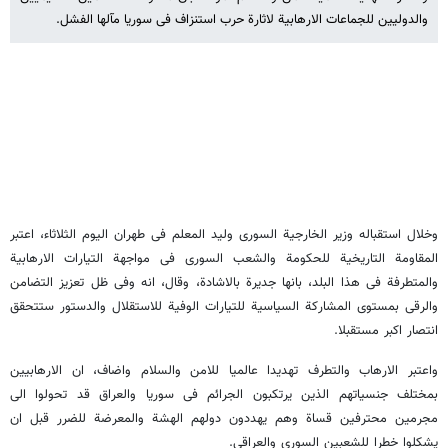
والدولیین للجماعات الارهابیة لاثارة حرب استنزاف فی سوریا مآلها الفشل.
وخلال استقباله وزیر الخارجیة السوری ولید المعلم فی طهران الیوم الثلاثاء، اعتبر
المقاومة التاریخیة للحکومة والشعب السوری فی مواجهة التیارات الارهابیة
والمتطرفة فی هذا البلد، بانها جدیرة بالاشادة، وقال، انه وفی ظل تعزیز التضامن
والرقی بمستوی المشارکة السیاسیة للتیارات الوفیة للاستقلال والدستور ستتحقق
انتصار اکبر مستقبلا.
واعتبر الارهاب والتطرف تهدیدا عالمیا للامن والسلام واضاف، ان الارهابیین
بمختلف جنسیاتهم الذین یرتکبون الجرائم فی سوریا والعراق قد تحولوا الی
مجرمین محترفین قساة وهم یهددون دولهم الهشة والمعرضة للضرر قبل ان
یشکلوا خطرا للشعبین السوری والعراقی.