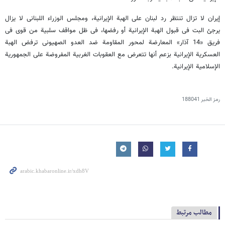
إیران لا تزال تنتظر رد لبنان علی الهبة الإیرانیة، ومجلس الوزراء اللبنانی لا یزال
یرجئ البت فی قبول الهبة الإیرانیة أو رفضها، فی ظل مواقف سلبیة من قوی فی
فریق «14 آذار» المعارضة لمحور المقاومة ضد العدو الصهیونی ترفض الهبة
العسکریة الإیرانیة بزعم أنها تتعرض مع العقوبات الغربیة المفروضة علی الجمهوریة
الإسلامیة الإیرانیة.
رمز الخبر
188041
مطالب مرتبط