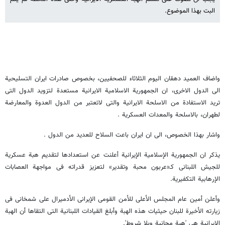
البت بهذا الموضوع.
واضاف العمید دهقان الیوم الثلاثاء للصحفیین، بخصوص صادرات ایران التسلیحیة
الی الدول الاخری، ان الجمهوریة الاسلامیة الایرانیة مستعدة لتزوید الدول التی
ترید الاستفادة من الاسلحة الایرانیة والتی لاتعتبر من الدول العدوة والمعارضة
لطهران، بالاسلحة والمعدات العسکریة .
واشار بهذا الخصوص، الی ان ایران باعت السلاح للعدید من الدول .
یذکر ان الجمهوریة الإسلامیة الإیرانیة أعلنت عن استعدادها لتقدیم هبة عسکریة
للجیش اللبنانی کـ«عربون محبة وتقدیر» لتعزیز قدراته فی مواجهة العصابات
الإرهابیة التکفیریة.
وأعلن أمین عام المجلس الأعلی للأمن القومی الإیرانی الأدمیرال علی شمخانی فی
زیارته الأخیرة للبنان حیثیات هذه الهبة وأبلغ القیادات اللبنانیة التی التقاها أن الهبة
الإیرانیة هی 'هبة مجانیة وبلا شروط'.