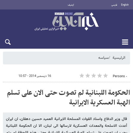
English
فارسی
أرشيف
الجمعة 7 أغسطس 2026
الرئيسية
سیاسه
16 ديسمبر 2014 - 10:57
٠ Persons
الحکومة اللبنانیة لم تصوت حتی الان علی تسلم
الهبة العسکریة الایرانیة
قال وزیر الدفاع واسناد القوات المسلحة الایرانیة العمید حسین دهقان، ان ایران
أعدت الاسلحة والمعدات العسکریة لارسالها الی لبنان، الا ان الحکومة اللبنانیة
یجب ان تصوت علی تسلم الهبة العسکریة الایرانیة وحتی هذه اللحظة لم یتم