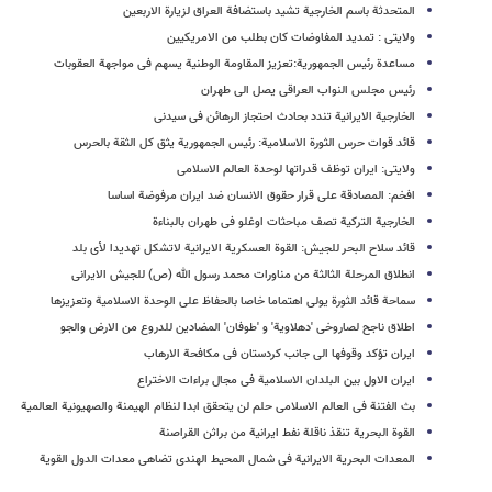
المتحدثة باسم الخارجیة تشید باستضافة العراق لزیارة الاربعین
ولایتی : تمدید المفاوضات کان بطلب من الامریکیین
مساعدة رئیس الجمهوریة:تعزیز المقاومة الوطنیة یسهم فی مواجهة العقوبات
رئیس مجلس النواب العراقی یصل الی طهران
الخارجیة الایرانیة تندد بحادث احتجاز الرهائن فی سیدنی
قائد قوات حرس الثورة الاسلامیة: رئیس الجمهوریة یثق کل الثقة بالحرس
ولایتی: ایران توظف قدراتها لوحدة العالم الاسلامی
افخم: المصادقة علی قرار حقوق الانسان ضد ایران مرفوضة اساسا
الخارجیة الترکیة تصف مباحثات اوغلو فی طهران بالبناءة
قائد سلاح البحر للجیش: القوة العسکریة الایرانیة لاتشکل تهدیدا لأی بلد
انطلاق المرحلة الثالثة من مناورات محمد رسول الله (ص) للجیش الایرانی
سماحة قائد الثورة یولی اهتماما خاصا بالحفاظ علی الوحدة الاسلامیة وتعزیزها
اطلاق ناجح لصاروخی 'دهلاویة' و 'طوفان' المضادین للدروع من الارض والجو
ایران تؤکد وقوفها الى جانب کردستان فی مکافحة الارهاب
ایران الاول بین البلدان الاسلامیة فی مجال براءات الاختراع
بث الفتنة فی العالم الاسلامی حلم لن یتحقق ابدا لنظام الهیمنة والصهیونیة العالمیة
القوة البحریة تنقذ ناقلة نفط ایرانیة من براثن القراصنة
المعدات البحریة الایرانیة فی شمال المحیط الهندی تضاهی معدات الدول القویة