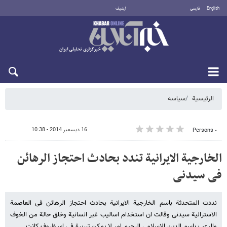
English
فارسی
أرشيف
الجمعة 7 أغسطس 2026
الرئيسية
سیاسه
16 ديسمبر 2014 - 10:38
٠ Persons
الخارجیة الایرانیة تندد بحادث احتجاز الرهائن
فی سیدنی
نددت المتحدثة باسم الخارجیة الایرانیة بحادث احتجاز الرهائن فی العاصمة
الاسترالیة سیدنی وقالت ان استخدام اسالیب غیر انسانیة وخلق حالة من الخوف
والرعب باسم الدین الاسلامی الرحیم امر لا یمکن تبریرة فی ای ظروف کانت .