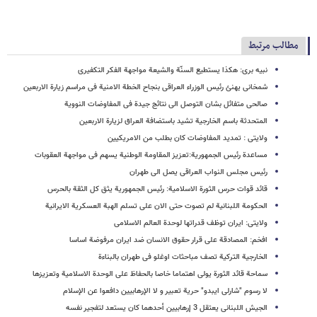
مطالب مرتبط
نبیه بری: هکذا یستطیع السنّة والشیعة مواجهة الفکر التکفیری
شمخانی یهنئ رئیس الوزراء العراقی بنجاح الخطة الامنیة فی مراسم زیارة الاربعین
صالحی متفائل بشان التوصل الی نتائج جیدة فی المفاوضات النوویة
المتحدثة باسم الخارجیة تشید باستضافة العراق لزیارة الاربعین
ولایتی : تمدید المفاوضات کان بطلب من الامریکیین
مساعدة رئیس الجمهوریة:تعزیز المقاومة الوطنیة یسهم فی مواجهة العقوبات
رئیس مجلس النواب العراقی یصل الی طهران
قائد قوات حرس الثورة الاسلامیة: رئیس الجمهوریة یثق کل الثقة بالحرس
الحکومة اللبنانیة لم تصوت حتی الان علی تسلم الهبة العسکریة الایرانیة
ولایتی: ایران توظف قدراتها لوحدة العالم الاسلامی
افخم: المصادقة علی قرار حقوق الانسان ضد ایران مرفوضة اساسا
الخارجیة الترکیة تصف مباحثات اوغلو فی طهران بالبناءة
سماحة قائد الثورة یولی اهتماما خاصا بالحفاظ علی الوحدة الاسلامیة وتعزیزها
لا رسوم "شارلی ایبدو" حریة تعبیر و لا الإرهابیین دافعوا عن الإسلام
الجیش اللبنانی یعتقل 3 إرهابیین أحدهما کان یستعد لتفجیر نفسه