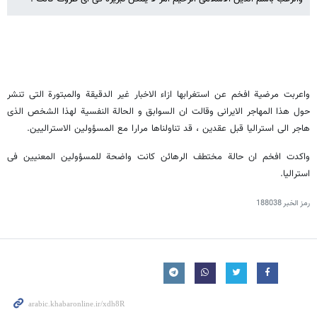
واعربت مرضیة افخم عن استغرابها ازاء الاخبار غیر الدقیقة والمبتورة التی تنشر
حول هذا المهاجر الایرانی وقالت ان السوابق و الحالة النفسیة لهذا الشخص الذی
هاجر الی استرالیا قبل عقدین ، قد تناولناها مرارا مع المسؤولین الاسترالیین.
واکدت افخم ان حالة مختطف الرهائن کانت واضحة للمسؤولین المعنیین فی
استرالیا.
رمز الخبر
188038